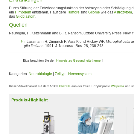
Durch Störung der Entwässerungsfunktion der Astrozyten oder Schädigung 
ein
Hirnödem
entstehen. Häufigere
Tumore
sind
Gliome
wie das
Astrozytom
,
das
Glioblastom
.
Quellen
Neuroglia, H. Kettenmann and B. R. Ransom, Oxford University Press, New Y
↑
Lassmann H, Zimprich F, Vass K und Hickey WF:
Microglial cells 
glia limitans
, 1991, J. Neurosci. Res. 28, 236-243
Bitte beachten Sie den
Hinweis zu Gesundheitsthemen
!
Kategorien:
Neurobiologie
|
Zelltyp
|
Nervensystem
Dieser Artikel basiert auf dem Artikel
Gliazelle
aus der freien Enzyklopädie
Wikipedia
und st
Produkt-Highlight