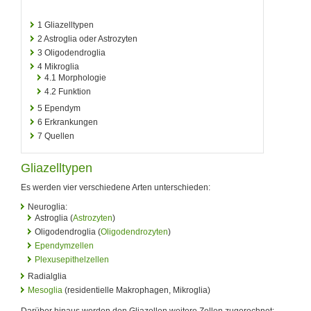
1
Gliazelltypen
2
Astroglia oder Astrozyten
3
Oligodendroglia
4
Mikroglia
4.1
Morphologie
4.2
Funktion
5
Ependym
6
Erkrankungen
7
Quellen
Gliazelltypen
Es werden vier verschiedene Arten unterschieden:
Neuroglia:
Astroglia (
Astrozyten
)
Oligodendroglia (
Oligodendrozyten
)
Ependymzellen
Plexusepithelzellen
Radialglia
Mesoglia
(residentielle Makrophagen, Mikroglia)
Darüber hinaus werden den Gliazellen weitere Zellen zugerechnet: