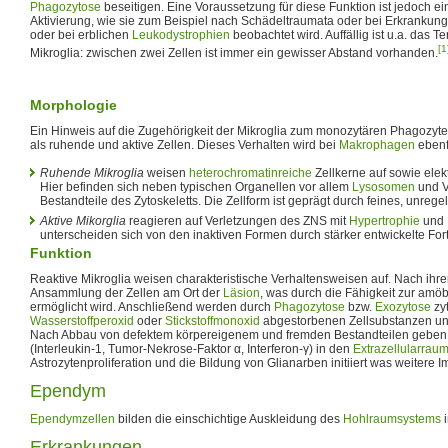
Phagozytose
beseitigen. Eine Voraussetzung für diese Funktion ist jedoch ei
Aktivierung, wie sie zum Beispiel nach Schädeltraumata oder bei Erkrankun
oder bei erblichen
Leukodystrophien
beobachtet wird. Auffällig ist u.a. das Te
[1
Mikroglia: zwischen zwei Zellen ist immer ein gewisser Abstand vorhanden.
Morphologie
Ein Hinweis auf die Zugehörigkeit der Mikroglia zum monozytären Phagozyt
als ruhende und aktive Zellen. Dieses Verhalten wird bei
Makrophagen
ebenf
Ruhende Mikroglia
weisen
heterochromatinreiche
Zellkerne auf sowie ele
Hier befinden sich neben typischen Organellen vor allem
Lysosomen
und V
Bestandteile des Zytoskeletts. Die Zellform ist geprägt durch feines, unreg
Aktive Mikorglia
reagieren auf Verletzungen des ZNS mit
Hypertrophie
und P
unterscheiden sich von den inaktiven Formen durch stärker entwickelte Fort
Funktion
Reaktive Mikroglia weisen charakteristische Verhaltensweisen auf. Nach ihre
Ansammlung der Zellen am Ort der
Läsion
, was durch die Fähigkeit zur am
ermöglicht wird. Anschließend werden durch
Phagozytose
bzw.
Exozytose
zyt
Wasserstoffperoxid
oder
Stickstoffmonoxid
abgestorbenen Zellsubstanzen und
Nach Abbau von defektem körpereigenem und fremden Bestandteilen geben 
(Interleukin-1, Tumor-Nekrose-Faktor α, Interferon-γ) in den
Extrazellularrau
Astrozytenproliferation und die Bildung von Glianarben initiiert was weitere 
Ependym
Ependymzellen
bilden die einschichtige Auskleidung des
Hohlraumsystems
i
Erkrankungen