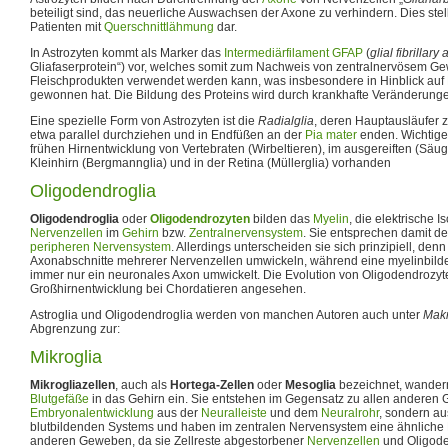
beteiligt sind, das neuerliche Auswachsen der Axone zu verhindern. Dies stell
Patienten mit
Querschnittlähmung
dar.
In Astrozyten kommt als Marker das
Intermediärfilament
GFAP
(
glial fibrillary
Gliafaserprotein“) vor, welches somit zum Nachweis von zentralnervösem Gew
Fleischprodukten verwendet werden kann, was insbesondere in Hinblick auf
gewonnen hat. Die Bildung des Proteins wird durch krankhafte Veränderunge
Eine spezielle Form von Astrozyten ist die
Radialglia
, deren Hauptausläufer z
etwa parallel durchziehen und in Endfüßen an der
Pia mater
enden. Wichtige 
frühen Hirnentwicklung von Vertebraten (Wirbeltieren), im ausgereiften (Säu
Kleinhirn (Bergmannglia) und in der Retina (Müllerglia) vorhanden
Oligodendroglia
Oligodendroglia
oder
Oligodendrozyten
bilden das
Myelin
, die elektrische I
Nervenzellen
im
Gehirn
bzw.
Zentralnervensystem
. Sie entsprechen damit d
peripheren Nervensystem
. Allerdings unterscheiden sie sich prinzipiell, de
Axonabschnitte mehrerer Nervenzellen umwickeln, während eine myelinbil
immer nur ein neuronales Axon umwickelt. Die Evolution von Oligodendrozyt
Großhirnentwicklung bei Chordatieren angesehen.
Astroglia und Oligodendroglia werden von manchen Autoren auch unter
Makr
Abgrenzung zur:
Mikroglia
Mikrogliazellen
, auch als
Hortega-Zellen
oder
Mesoglia
bezeichnet, wande
Blutgefäße
in das Gehirn ein. Sie entstehen im Gegensatz zu allen anderen G
Embryonalentwicklung
aus der
Neuralleiste
und dem
Neuralrohr
, sondern au
blutbildenden Systems und haben im zentralen Nervensystem eine ähnliche
anderen Geweben, da sie Zellreste abgestorbener
Nervenzellen
und Oligode