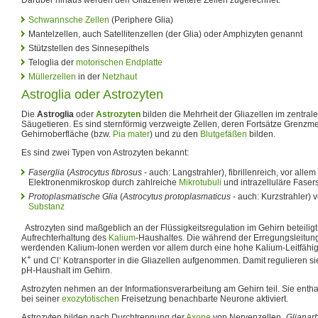
Schwannsche Zellen
(Periphere Glia)
Mantelzellen, auch Satellitenzellen (der Glia) oder Amphizyten genannt
Stützstellen des Sinnesepithels
Teloglia der
motorischen Endplatte
Müllerzellen
in der
Netzhaut
Astroglia oder Astrozyten
Die
Astroglia
oder
Astrozyten
bilden die Mehrheit der Gliazellen im zentra
Säugetieren. Es sind sternförmig verzweigte Zellen, deren Fortsätze Grenz
Gehirnoberfläche (bzw.
Pia mater
) und zu den
Blutgefäßen
bilden.
Es sind zwei Typen von Astrozyten bekannt:
Faserglia
(
Astrocytus fibrosus
- auch: Langstrahler), fibrillenreich, vor allem
Elektronenmikroskop durch zahlreiche
Mikrotubuli
und intrazelluläre Fasers
Protoplasmatische Glia
(
Astrocytus protoplasmaticus
- auch: Kurzstrahler) v
Substanz
Astrozyten sind maßgeblich an der Flüssigkeitsregulation im Gehirn beteiligt
Aufrechterhaltung des
Kalium
-Haushaltes. Die während der Erregungsleitung
werdenden Kalium-Ionen werden vor allem durch eine hohe Kalium-Leitfähig
+
-
K
und Cl
Kotransporter in die Gliazellen aufgenommen. Damit regulieren si
pH-Haushalt im Gehirn.
Astrozyten nehmen an der Informationsverarbeitung am Gehirn teil. Sie entha
bei seiner
exozytotischen
Freisetzung benachbarte Neurone aktiviert.
Astrozyten bilden nach Durchtrennung der
Axone
von Nervenzellen „
Glianar