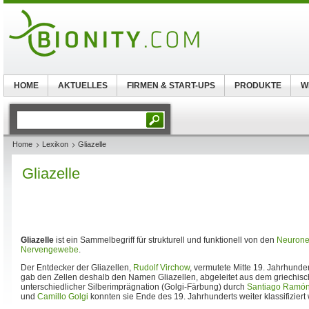
HOME
AKTUELLES
FIRMEN & START-UPS
PRODUKTE
W
Home
Lexikon
Gliazelle
Gliazelle
Gliazelle
ist ein Sammelbegriff für strukturell und funktionell von den
Neuron
Nervengewebe
.
Der Entdecker der Gliazellen,
Rudolf Virchow
, vermutete Mitte 19. Jahrhunder
gab den Zellen deshalb den Namen Gliazellen, abgeleitet aus dem griechische
unterschiedlicher Silberimprägnation (Golgi-Färbung) durch
Santiago Ramón
und
Camillo Golgi
konnten sie Ende des 19. Jahrhunderts weiter klassifiziert