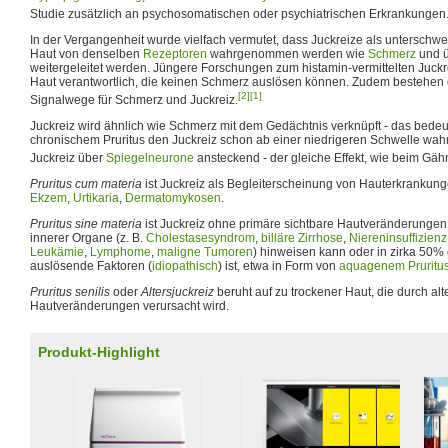
Studie zusätzlich an psychosomatischen oder psychiatrischen Erkrankungen
In der Vergangenheit wurde vielfach vermutet, dass Juckreize als unterschwe
Haut von denselben
Rezeptoren
wahrgenommen werden wie
Schmerz
und ü
weitergeleitet werden. Jüngere Forschungen zum histamin-vermittelten Juck
Haut verantwortlich, die keinen Schmerz auslösen können. Zudem bestehen o
[2]
[1]
Signalwege für Schmerz und Juckreiz.
Juckreiz wird ähnlich wie Schmerz mit dem Gedächtnis verknüpft - das bedeu
chronischem Pruritus den Juckreiz schon ab einer niedrigeren Schwelle wa
Juckreiz über
Spiegelneurone
ansteckend - der gleiche Effekt, wie beim Gäh
Pruritus cum materia
ist Juckreiz als Begleiterscheinung von Hauterkrankun
Ekzem
,
Urtikaria
,
Dermatomykosen
.
Pruritus sine materia
ist Juckreiz ohne primäre sichtbare Hautveränderungen,
innerer Organe (z. B.
Cholestasesyndrom
,
billäre Zirrhose
,
Niereninsuffizienz
Leukämie
,
Lymphome
,
maligne
Tumoren
) hinweisen kann oder in zirka 50%
auslösende Faktoren (
idiopathisch
) ist, etwa in Form von
aquagenem Pruritu
Pruritus senilis
oder
Altersjuckreiz
beruht auf zu trockener Haut, die durch al
Hautveränderungen verursacht wird.
Produkt-Highlight