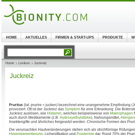
HOME
AKTUELLES
FIRMEN & START-UPS
PRODUKTE
W
Home
Lexikon
Juckreiz
Juckreiz
Pruritus
(lat. prurire = jucken) bezeichnet eine unangenehme Empfindung (J
provoziert. Oft ist der Juckreiz das
Symptom
für eine Erkrankung. Die Botensto
Juckreiz auslösen, wie
Histamin
, welches beispielsweise von
Makrophagen
f
auch durch Medikamente (z.B.
Hydroxyethylstärke
), Nahrungsmittel,
Allergen
Insektengifte und ähnliches freigesetzt werden. Chronische Formen des Pruritu
Die verursachten Hautveränderungen stellen sich als strichförmige Rötungen
Hyperpigmentierung
, Lichenifikation und
Pyodermie
dar. Rund 70% der Prurit