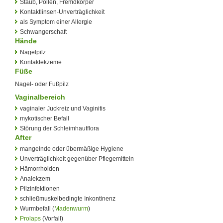
Staub, Pollen, Fremdkörper
Kontaktlinsen-Unverträglichkeit
als Symptom einer Allergie
Schwangerschaft
Hände
Nagelpilz
Kontaktekzeme
Füße
Nagel- oder Fußpilz
Vaginalbereich
vaginaler Juckreiz und Vaginitis
mykotischer Befall
Störung der Schleimhautflora
After
mangelnde oder übermäßige Hygiene
Unverträglichkeit gegenüber Pflegemitteln
Hämorrhoiden
Analekzem
Pilzinfektionen
schließmuskelbedingte Inkontinenz
Wurmbefall (
Madenwurm
)
Prolaps
(Vorfall)