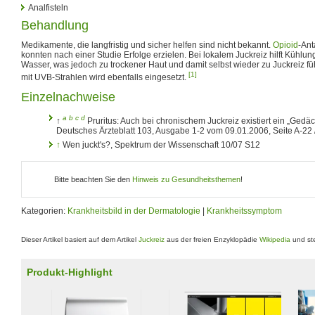
Analfisteln
Behandlung
Medikamente, die langfristig und sicher helfen sind nicht bekannt.
Opioid
-Ant
konnten nach einer Studie Erfolge erzielen. Bei lokalem Juckreiz hilft Kühlun
Wasser, was jedoch zu trockener Haut und damit selbst wieder zu Juckreiz f
[1]
mit UVB-Strahlen wird ebenfalls eingesetzt.
Einzelnachweise
a
b
c
d
↑
Pruritus: Auch bei chronischem Juckreiz existiert ein „Gedäc
Deutsches Ärzteblatt 103, Ausgabe 1-2 vom 09.01.2006, Seite A-22 
↑
Wen juckt's?, Spektrum der Wissenschaft 10/07 S12
Bitte beachten Sie den
Hinweis zu Gesundheitsthemen
!
Kategorien:
Krankheitsbild in der Dermatologie
|
Krankheitssymptom
Dieser Artikel basiert auf dem Artikel
Juckreiz
aus der freien Enzyklopädie
Wikipedia
und ste
Produkt-Highlight