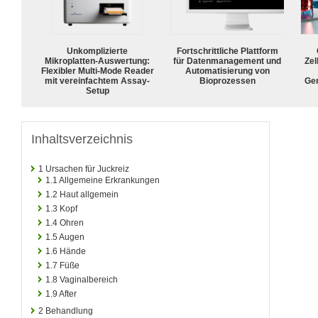
Unkomplizierte
Fortschrittliche Plattform
Mikroplatten-Auswertung:
für Datenmanagement und
Zel
Flexibler Multi-Mode Reader
Automatisierung von
mit vereinfachtem Assay-
Bioprozessen
Ge
Setup
Inhaltsverzeichnis
1
Ursachen für Juckreiz
1.1
Allgemeine Erkrankungen
1.2
Haut allgemein
1.3
Kopf
1.4
Ohren
1.5
Augen
1.6
Hände
1.7
Füße
1.8
Vaginalbereich
1.9
After
2
Behandlung