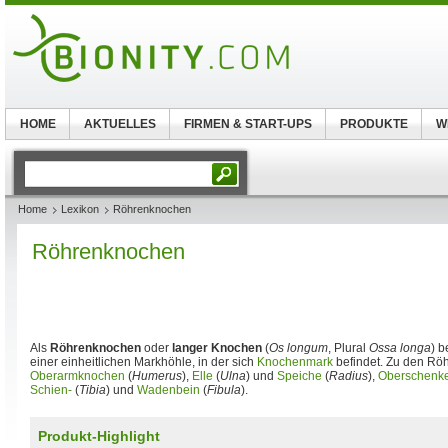
HOME
AKTUELLES
FIRMEN & START-UPS
PRODUKTE
W
Home
Lexikon
Röhrenknochen
Röhrenknochen
Als
Röhrenknochen
oder
langer Knochen
(
Os longum
, Plural
Ossa longa
) 
einer einheitlichen Markhöhle, in der sich
Knochenmark
befindet. Zu den Rö
Oberarmknochen
(
Humerus
),
Elle
(
Ulna
) und
Speiche
(
Radius
),
Oberschenk
Schien-
(
Tibia
) und
Wadenbein
(
Fibula
).
Produkt-Highlight