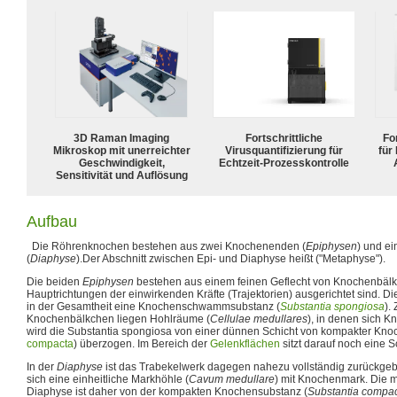
3D Raman Imaging
Fortschrittliche
For
Mikroskop mit unerreichter
Virusquantifizierung für
für
Geschwindigkeit,
Echtzeit-Prozesskontrolle
Sensitivität und Auflösung
Aufbau
Die Röhrenknochen bestehen aus zwei Knochenenden (
Epiphysen
) und e
(
Diaphyse
).Der Abschnitt zwischen Epi- und Diaphyse heißt ("Metaphyse").
Die beiden
Epiphysen
bestehen aus einem feinen Geflecht von Knochenbälk
Hauptrichtungen der einwirkenden Kräfte (Trajektorien) ausgerichtet sind. 
in der Gesamtheit eine Knochenschwammsubstanz (
Substantia spongiosa
).
Knochenbälkchen liegen Hohlräume (
Cellulae medullares
), in denen sich 
wird die Substantia spongiosa von einer dünnen Schicht von kompakter Kno
compacta
) überzogen. Im Bereich der
Gelenkflächen
sitzt darauf noch eine S
In der
Diaphyse
ist das Trabekelwerk dagegen nahezu vollständig zurückgebi
sich eine einheitliche Markhöhle (
Cavum medullare
) mit Knochenmark. Die m
Diaphyse ist daher von der kompakten Knochensubstanz (
Substantia compa