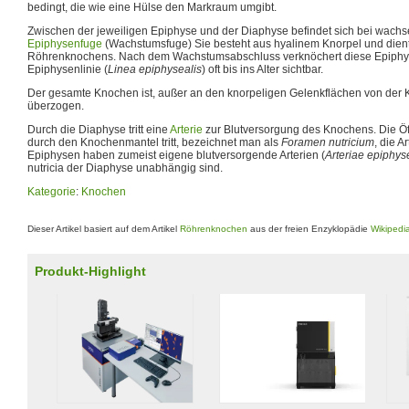
bedingt, die wie eine Hülse den Markraum umgibt.
Zwischen der jeweiligen Epiphyse und der Diaphyse befindet sich bei wachs
Epiphysenfuge
(Wachstumsfuge) Sie besteht aus hyalinem Knorpel und di
Röhrenknochens. Nach dem Wachstumsabschluss verknöchert diese Epiphys
Epiphysenlinie (
Linea epiphysealis
) oft bis ins Alter sichtbar.
Der gesamte Knochen ist, außer an den knorpeligen Gelenkflächen von der 
überzogen.
Durch die Diaphyse tritt eine
Arterie
zur Blutversorgung des Knochens. Die Ö
durch den Knochenmantel tritt, bezeichnet man als
Foramen nutricium
, die A
Epiphysen haben zumeist eigene blutversorgende Arterien (
Arteriae epiphys
nutricia der Diaphyse unabhängig sind.
Kategorie
:
Knochen
Dieser Artikel basiert auf dem Artikel
Röhrenknochen
aus der freien Enzyklopädie
Wikipedi
Produkt-Highlight