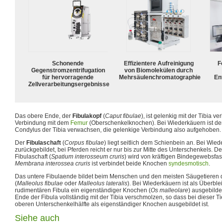
Schonende
Effizientere Aufreinigung
F
Gegenstromzentrifugation
von Biomolekülen durch
für hervorragende
Mehrsäulenchromatographie
En
Zellverarbeitungsergebnisse
Das obere Ende, der
Fibulakopf
(
Caput fibulae
), ist gelenkig mit der Tibia v
Verbindung mit dem
Femur
(Oberschenkelknochen). Bei Wiederkäuern ist der
Condylus der Tibia verwachsen, die gelenkige Verbindung also aufgehoben.
Der
Fibulaschaft
(
Corpus fibulae
) liegt seitlich dem Schienbein an. Bei Wiede
zurückgebildet, bei Pferden reicht er nur bis zur Mitte des Unterschenkels. D
Fibulaschaft (
Spatium interosseum cruris
) wird von kräftigen Bindegewebsfa
Membrana interossea cruris
ist verbindet beide Knochen
syndesmotisch
.
Das untere Fibulaende bildet beim Menschen und den meisten Säugetieren
(
Malleolus fibulae
oder
Malleolus lateralis
). Bei Wiederkäuern ist als Überbl
rudimentären Fibula ein eigenständiger Knochen (
Os malleolare
) ausgebilde
Ende der Fibula vollständig mit der Tibia verschmolzen, so dass bei dieser Tie
oberen Unterschenkelhälfte als eigenständiger Knochen ausgebildet ist.
Siehe auch