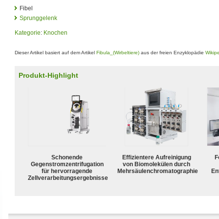
Fibel
Sprunggelenk
Kategorie
:
Knochen
Dieser Artikel basiert auf dem Artikel
Fibula_(Wirbeltiere)
aus der freien Enzyklopädie
Wikip
Produkt-Highlight
Schonende
Effizientere Aufreinigung
F
Gegenstromzentrifugation
von Biomolekülen durch
für hervorragende
Mehrsäulenchromatographie
En
Zellverarbeitungsergebnisse