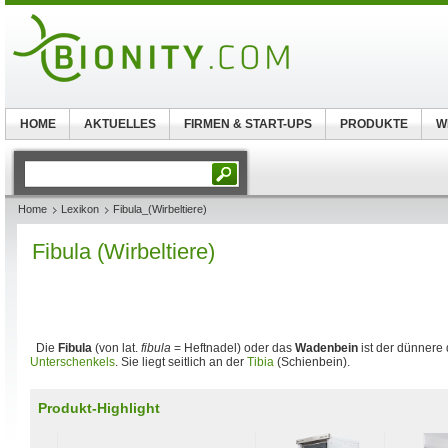
HOME
AKTUELLES
FIRMEN & START-UPS
PRODUKTE
W
Home
Lexikon
Fibula_(Wirbeltiere)
Fibula (Wirbeltiere)
Die
Fibula
(von lat.
fibula
= Heftnadel) oder das
Wadenbein
ist der dünnere
Unterschenkels
. Sie liegt seitlich an der
Tibia
(Schienbein).
Produkt-Highlight