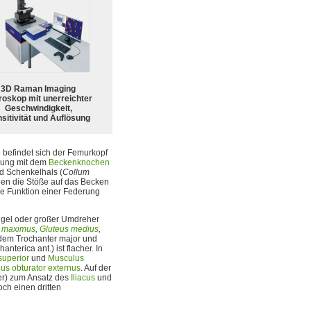
3D Raman Imaging
roskop mit unerreichter
Geschwindigkeit,
sitivität und Auflösung
befindet sich der Femurkopf
dung mit dem
Beckenknochen
rd Schenkelhals (
Collum
en die Stöße auf das Becken
e Funktion einer Federung
hügel oder großer Umdreher
s maximus
,
Gluteus medius
,
n dem Trochanter major und
terica ant.) ist flacher. In
superior
und
Musculus
us obturator externus
. Auf der
er) zum Ansatz des
Iliacus
und
och einen dritten