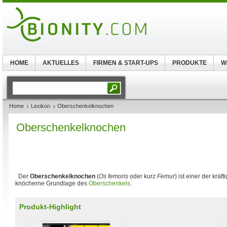
HOME
AKTUELLES
FIRMEN & START-UPS
PRODUKTE
W
Home
Lexikon
Oberschenkelknochen
Oberschenkelknochen
Der
Oberschenkelknochen
(
Os femoris
oder kurz
Femur
) ist einer der kräf
knöcherne Grundlage des
Oberschenkels
.
Produkt-Highlight