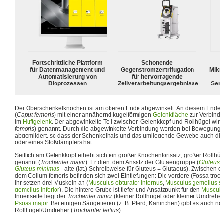
Fortschrittliche Plattform
Schonende
für Datenmanagement und
Gegenstromzentrifugation
Mik
Automatisierung von
für hervorragende
Bioprozessen
Zellverarbeitungsergebnisse
Sen
Der Oberschenkelknochen ist am oberen Ende abgewinkelt. An diesem Ende 
(
Caput femoris
) mit einer annähernd kugelförmigen
Gelenkfläche
zur Verbin
im
Hüftgelenk
. Der abgewinkelte Teil zwischen Gelenkkopf und Rollhügel wi
femoris
) genannt. Durch die abgewinkelte Verbindung werden bei Bewegung
abgemildert, so dass der Schenkelhals und das umliegende Gewebe auch di
oder eines Stoßdämpfers hat.
Seitlich am Gelenkkopf erhebt sich ein großer Knochenfortsatz, großer Roll
genannt (
Trochanter major
). Er dient dem Ansatz der Glutaengruppe (
Gluteu
Gluteus minimus
- alte (lat.) Schreibweise für Gluteus = Glutaeus). Zwische
dem Collum femoris befinden sich zwei Eintiefungen: Die vordere (Fossa trochan
ihr setzen drei Muskeln an (
Musculus obturator internus
,
Musculus gemellus 
gemellus inferior
). Die hintere Grube ist tiefer und Ansatzpunkt für den
Muscul
Innenseite liegt der
Trochanter minor
(kleiner Rollhügel oder kleiner Umdreh
Psoas major
. Bei einigen Säugetieren (z. B. Pferd, Kaninchen) gibt es auch n
Rollhügel/Umdreher (
Trochanter tertius
).