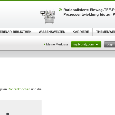
Rationalisierte Einweg-TFF-Pl
Prozessentwicklung bis zur P
EBINAR-BIBLIOTHEK
WISSENSWELTEN
KARRIERE
THEMENWE
Meine Merkliste
my.bionity.com
Logi
tigsten
Röhrenknochen
und die