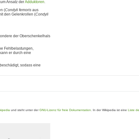
 zum Ansatz der
Adduktoren
.
n (
Condyli femoris
aus
it den Gelenkrollen (
Condyli
esondere der Oberschenkelhals
he Fehlbelastungen,
kann er durch eine
beschädigt, sodass eine
kipedia
und steht unter der
GNU-Lizenz für freie Dokumentation
. In der Wikipedia ist eine
Liste d