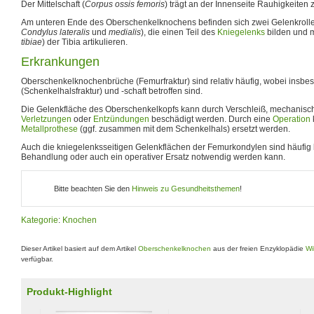
Der Mittelschaft (
Corpus ossis femoris
) trägt an der Innenseite Rauhigkeiten
Am unteren Ende des Oberschenkelknochens befinden sich zwei Gelenkrolle
Condylus lateralis
und
medialis
), die einen Teil des
Kniegelenks
bilden und m
tibiae
) der Tibia artikulieren.
Erkrankungen
Oberschenkelknochenbrüche (Femurfraktur) sind relativ häufig, wobei insb
(Schenkelhalsfraktur) und -schaft betroffen sind.
Die Gelenkfläche des Oberschenkelkopfs kann durch Verschleiß, mechanisc
Verletzungen
oder
Entzündungen
beschädigt werden. Durch eine
Operation
Metallprothese
(ggf. zusammen mit dem Schenkelhals) ersetzt werden.
Auch die kniegelenksseitigen Gelenkflächen der Femurkondylen sind häufig 
Behandlung oder auch ein operativer Ersatz notwendig werden kann.
Bitte beachten Sie den
Hinweis zu Gesundheitsthemen
!
Kategorie
:
Knochen
Dieser Artikel basiert auf dem Artikel
Oberschenkelknochen
aus der freien Enzyklopädie
Wi
verfügbar.
Produkt-Highlight