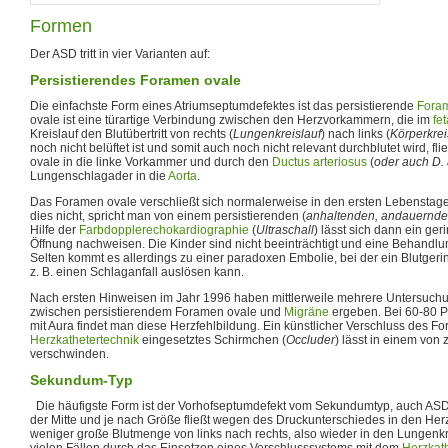
Formen
Der ASD tritt in vier Varianten auf:
Persistierendes Foramen ovale
Die einfachste Form eines Atriumseptumdefektes ist das persistierende
Fora
ovale ist eine türartige Verbindung zwischen den Herzvorkammern, die im
fe
Kreislauf den Blutübertritt von rechts (
Lungenkreislauf
) nach links (
Körperkrei
noch nicht belüftet ist und somit auch noch nicht relevant durchblutet wird, f
ovale in die linke Vorkammer und durch den
Ductus arteriosus
(
oder auch D. a
Lungenschlagader in die
Aorta
.
Das Foramen ovale verschließt sich normalerweise in den ersten Lebenstag
dies nicht, spricht man von einem persistierenden (
anhaltenden, andauernd
Hilfe der
Farbdopplerechokardiographie
(
Ultraschall
) lässt sich dann ein ger
Öffnung nachweisen. Die Kinder sind nicht beeinträchtigt und eine Behandlung
Selten kommt es allerdings zu einer paradoxen Embolie, bei der ein Blutgeri
z. B. einen Schlaganfall auslösen kann.
Nach ersten Hinweisen im Jahr 1996 haben mittlerweile mehrere Untersu
zwischen persistierendem Foramen ovale und
Migräne
ergeben. Bei 60-80 P
mit Aura findet man diese Herzfehlbildung. Ein künstlicher Verschluss des Fo
Herzkathetertechnik
eingesetztes Schirmchen (
Occluder
) lässt in einem von
verschwinden.
Sekundum-Typ
Die häufigste Form ist der Vorhofseptumdefekt vom Sekundumtyp, auch ASD I
der Mitte und je nach Größe fließt wegen des Druckunterschiedes in den H
weniger große Blutmenge von links nach rechts, also wieder in den Lungenkre
vielen Fällen durch das Einsetzen eines Verschlusssystems mit dem
Herzkat