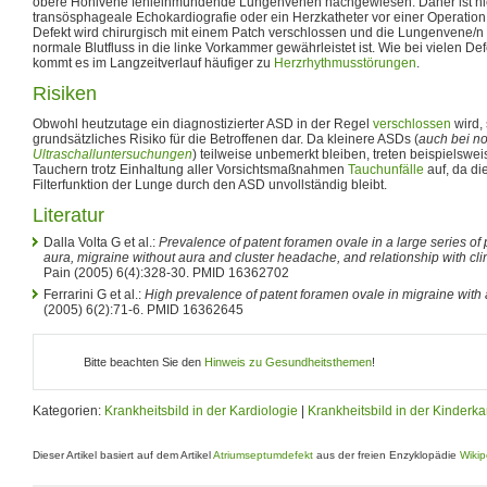
obere Hohlvene fehleinmündende Lungenvenen nachgewiesen. Daher ist hie
transösphageale Echokardiografie oder ein Herzkatheter vor einer Operation
Defekt wird chirurgisch mit einem Patch verschlossen und die Lungenvene/n
normale Blutfluss in die linke Vorkammer gewährleistet ist. Wie bei vielen De
kommt es im Langzeitverlauf häufiger zu
Herzrhythmusstörungen
.
Risiken
Obwohl heutzutage ein diagnostizierter ASD in der Regel
verschlossen
wird, 
grundsätzliches Risiko für die Betroffenen dar. Da kleinere ASDs (
auch bei n
Ultraschalluntersuchungen
) teilweise unbemerkt bleiben, treten beispielswe
Tauchern trotz Einhaltung aller Vorsichtsmaßnahmen
Tauchunfälle
auf, da d
Filterfunktion der Lunge durch den ASD unvollständig bleibt.
Literatur
Dalla Volta G et al.:
Prevalence of patent foramen ovale in a large series of 
aura, migraine without aura and cluster headache, and relationship with cl
Pain (2005) 6(4):328-30. PMID 16362702
Ferrarini G et al.:
High prevalence of patent foramen ovale in migraine with 
(2005) 6(2):71-6. PMID 16362645
Bitte beachten Sie den
Hinweis zu Gesundheitsthemen
!
Kategorien:
Krankheitsbild in der Kardiologie
|
Krankheitsbild in der Kinderka
Dieser Artikel basiert auf dem Artikel
Atriumseptumdefekt
aus der freien Enzyklopädie
Wikip