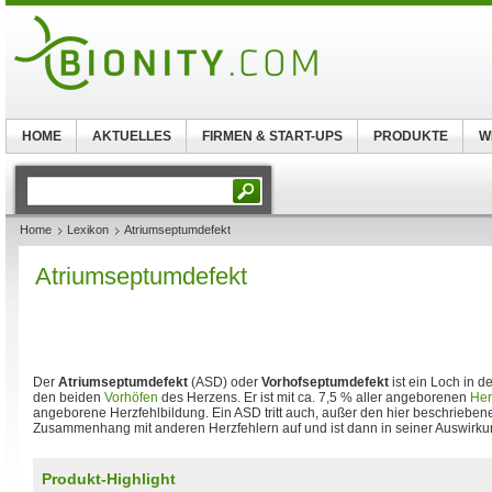
HOME
AKTUELLES
FIRMEN & START-UPS
PRODUKTE
W
Home
Lexikon
Atriumseptumdefekt
Atriumseptumdefekt
Der
Atriumseptumdefekt
(ASD) oder
Vorhofseptumdefekt
ist ein Loch in 
den beiden
Vorhöfen
des Herzens. Er ist mit ca. 7,5 % aller angeborenen
Her
angeborene Herzfehlbildung. Ein ASD tritt auch, außer den hier beschrieben
Zusammenhang mit anderen Herzfehlern auf und ist dann in seiner Auswirku
Produkt-Highlight