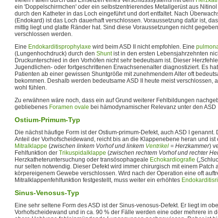
ein 'Doppelschirmchen' oder ein selbstzentrierendes Metallgerüst aus Nitino
durch den Katheter in das Loch eingeführt und dort entfaltet. Nach Überwac
(Endokard) ist das Loch dauerhaft verschlossen. Voraussetzung dafür ist, dass
mittig liegt und glatte Ränder hat. Sind diese Voraussetzungen nicht gegebe
verschlossen werden.
Eine
Endokarditisprophylaxe
wird beim ASD II nicht empfohlen. Eine
pulmona
(Lungenhochdruck) durch den
Shunt
ist in den ersten Lebensjahrzehnten nic
Druckunterschied in den Vorhöfen nicht sehr bedeutsam ist. Dieser Herzfehl
Jugendlichen- oder fortgeschrittenen Erwachsenenalter diagnostiziert. Es hat
Patienten ab einer gewissen Shuntgröße mit zunehmendem Alter oft bedeu
bekommen. Deshalb werden bedeutsame ASD II heute meist verschlossen, au
wohl fühlen.
Zu erwähnen wäre noch, dass ein auf Grund weiterer Fehlbildungen nachgeb
gebliebenes
Foramen ovale
bei hämodynamischer Relevanz unter den ASD II 
Ostium-Primum-Typ
Die nächst häufige Form ist der Ostium-primum-Defekt, auch ASD I genannt. 
Anteil der Vorhofscheidewand, reicht bis an die Klappenebene heran und ist of
Mitralklappe
(
zwischen linkem Vorhof und linkem
Ventrikel
= Herzkammer
) v
Fehlfunktion der
Trikuspidalklappe
(
zwischen rechtem Vorhof und rechter H
Herzkatheteruntersuchung oder transösophageale
Echokardiografie
(„Schluc
nur selten notwendig. Dieser Defekt wird immer chirurgisch mit einem Patch a
körpereigenem Gewebe verschlossen. Wird nach der Operation eine oft auft
Mitralklappenfehlfunktion festgestellt, muss weiter ein erhöhtes
Endokarditisr
Sinus-Venosus-Typ
Eine sehr seltene Form des ASD ist der Sinus-venosus-Defekt. Er liegt im obe
Vorhofscheidewand und in ca. 90 % der Fälle werden eine oder mehrere in de