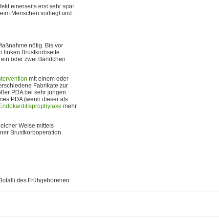
kt einerseits erst sehr spät
 beim Menschen vorliegt und
 Maßnahme nötig. Bis vor
r linken Brustkorbseite
h ein oder zwei Bändchen
ntervention
mit einem oder
rschiedene Fabrikate zur
oßer PDA bei sehr jungen
ines PDA (wenn dieser als
Endokarditisprophylaxe
mehr
eicher Weise mittels
iner Brustkorboperation
Botalli des Frühgeborenen