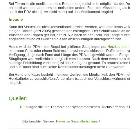
Bei Tieren ist die medikamentöse Behandlung meist nicht möglich, da der Defe
entdeckt wird und andererseits meist eine andere Form der Missbildung als
somit der PDA nicht (bzw. nicht mehr) auf das Medikament reagiert.
Invasiv
Kann der Verschluss nicht konventionell erreicht werden, wird eine invasive
einigen Jahren (jetzt 2005) geschah das chirurgisch. Der Schnitt wurde an de
zwischen den Rippen geführt, der PDA je nach seiner Form und Länge durc
abgeschnürt und oft zwischen diesen Abschnürungen durchgeschnitten.
Heute wird der PDA in der Regel bei größeren Säuglingen per
Herzkatheteri
mehreren Coils oder einem Schirmchensystem verschlossen. Dafür stehen ve
Verfügung, die je nach Form und Länge des PDA ausgewählt werden. Ein gr
Säuglingen wird weiterhin chirurgisch verschlossen. Nach dem Verschluss e
alleinige Fehlbildung vorkommt) ist das Kind ganz gesund. Es braucht keine
und auf Dauer sind auch keine Kontrolluntersuchungen mehr zu erwarten.
Bei Hund und Katze besteht in einigen Zentren die Möglichkeit, den PDA in gl
Herzkatheter zu verschließen. Andernfalls ist auch der Verschluss während e
möglich.
Quellen
↑
Diagnostik und Therapie des symptomatischen Ductus arteriosus 
Bitte beachten Sie den
Hinweis zu Gesundheitsthemen
!