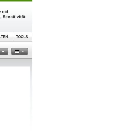
 mit
 Sensitivität
LTEN
TOOLS
n