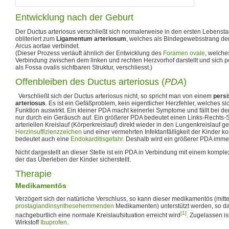
Entwicklung nach der Geburt
Der Ductus arteriosus verschließt sich normalerweise in den ersten Lebens
obliteriert zum
Ligamentum arteriosum
, welches als Bindegewebsstrang d
Arcus aortae verbindet.
(Dieser Prozess verläuft ähnlich der Entwicklung des
Foramen ovale
, welche
Verbindung zwischen dem linken und rechten Herzvorhof darstellt und sich po
als Fossa ovalis sichtbaren Struktur, verschliesst.)
Offenbleiben des Ductus arteriosus (
PDA
)
Verschließt sich der Ductus arteriosus nicht, so spricht man von einem
persi
arteriosus
. Es ist ein Gefäßproblem, kein eigentlicher Herzfehler, welches si
Funktion auswirkt. Ein kleiner PDA macht keinerlei Symptome und fällt bei 
nur durch ein Geräusch auf. Ein größerer PDA bedeutet einen Links-Rechts-
arteriellen Kreislauf (Körperkreislauf) direkt wieder in den Lungenkreislauf 
Herzinsuffizienzzeichen
und einer vermehrten Infektanfälligkeit der Kinder 
bedeutet auch eine
Endokarditisgefahr
. Deshalb wird ein größerer PDA imme
Nicht dargestellt an dieser Stelle ist ein PDA in Verbindung mit einem kom
der das Überleben der Kinder sicherstellt.
Therapie
Medikamentös
Verzögert sich der natürliche Verschluss, so kann dieser medikamentös (mitte
prostaglandinsynthesehemmenden
Medikamenten) unterstützt werden, so das
[1]
nachgeburtlich eine normale Kreislaufsituation erreicht wird
. Zugelassen ist
Wirkstoff
Ibuprofen
.