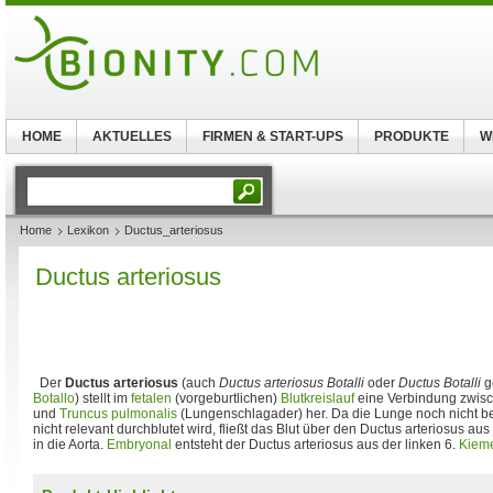
HOME
AKTUELLES
FIRMEN & START-UPS
PRODUKTE
W
Home
Lexikon
Ductus_arteriosus
Ductus arteriosus
Der
Ductus arteriosus
(auch
Ductus arteriosus Botalli
oder
Ductus Botalli
g
Botallo
) stellt im
fetalen
(vorgeburtlichen)
Blutkreislauf
eine Verbindung zwis
und
Truncus pulmonalis
(Lungenschlagader) her. Da die Lunge noch nicht bel
nicht relevant durchblutet wird, fließt das Blut über den Ductus arteriosus a
in die Aorta.
Embryonal
entsteht der Ductus arteriosus aus der linken 6.
Kiem