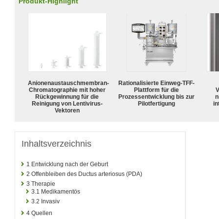
Produkt-Highlight
Anionenaustauschmembran-
Rationalisierte Einweg-TFF-
Chromatographie mit hoher
Plattform für die
V
Rückgewinnung für die
Prozessentwicklung bis zur
n
Reinigung von Lentivirus-
Pilotfertigung
in
Vektoren
Inhaltsverzeichnis
1
Entwicklung nach der Geburt
2
Offenbleiben des Ductus arteriosus (PDA)
3
Therapie
3.1
Medikamentös
3.2
Invasiv
4
Quellen