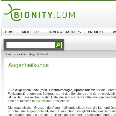
HOME
AKTUELLES
FIRMEN & START-UPS
PRODUKTE
W
Home
Lexikon
Augenheilkunde
Augenheilkunde
Die
Augenheilkunde
(med.:
Ophthalmologie
,
Ophthalmiatrie
) ist die Lehr
Funktionsstörungen des Sehorgans und des Sehsinnes und deren medizini
ist die Berufsbezeichnung der Ärzte, die sich mit der Ophthalmologie beschäf
eine der ältesten
medizinischen
Disziplinen.
Die anatomischen Grenzen der Augenheilkunde bilden vorn die Lid- und Gesi
Knochen der
Augenhöhle
. Mit den Untersuchungsmöglichkeiten der
Sehbah
sie darüber hinaus bis an die Rückseite des Schädels. Es bestehen enge Be