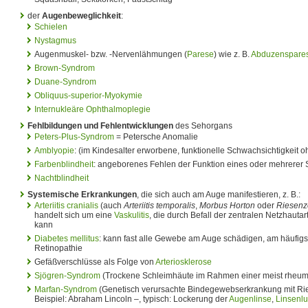
der
Augenbeweglichkeit
:
Schielen
Nystagmus
Augenmuskel- bzw. -Nervenlähmungen (
Parese
) wie z. B.
Abduzenspare
Brown-Syndrom
Duane-Syndrom
Obliquus-superior-Myokymie
Internukleäre Ophthalmoplegie
Fehlbildungen und Fehlentwicklungen
des Sehorgans
Peters-Plus-Syndrom
= Petersche Anomalie
Amblyopie
: (im Kindesalter erworbene, funktionelle Schwachsichtigkeit
Farbenblindheit
: angeborenes Fehlen der Funktion eines oder mehrerer
Nachtblindheit
Systemische Erkrankungen
, die sich auch am Auge manifestieren, z. B.:
Arteriitis cranialis
(auch
Arteriitis temporalis
,
Morbus Horton
oder
Riesenzel
handelt sich um eine
Vaskulitis
, die durch Befall der zentralen Netzhautar
kann
Diabetes mellitus
: kann fast alle Gewebe am Auge schädigen, am häufigst
Retinopathie
Gefäßverschlüsse als Folge von
Arteriosklerose
Sjögren-Syndrom
(Trockene Schleimhäute im Rahmen einer meist rheum
Marfan-Syndrom
(Genetisch verursachte Bindegewebserkrankung mit R
Beispiel: Abraham Lincoln –, typisch: Lockerung der
Augenlinse
,
Linsenlu