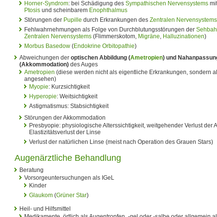
Horner-Syndrom
: bei Schädigung des
Sympathischen Nervensystems
mit
Ptosis
und scheinbarem
Enophthalmus
Störungen der
Pupille
durch Erkrankungen des
Zentralen Nervensystems
Fehlwahrnehmungen als Folge von Durchblutungsstörungen der
Sehbah
Zentralen Nervensystems
(Flimmerskotom,
Migräne
,
Halluzinationen
)
Morbus Basedow
(
Endokrine Orbitopathie
)
Abweichungen der
optischen Abbildung (
Ametropien
) und Nahanpassung
(Akkommodation)
des Auges
Ametropien
(diese werden nicht als eigentliche Erkrankungen, sondern a
angesehen)
Myopie
: Kurzsichtigkeit
Hyperopie
: Weitsichtigkeit
Astigmatismus: Stabsichtigkeit
Störungen der Akkommodation
Presbyopie: physiologische Alterssichtigkeit, weitgehender Verlust de
Elastizitätsverlust der Linse
Verlust der natürlichen Linse (meist nach Operation des Grauen Stars)
Augenärztliche Behandlung
Beratung
Vorsorgeuntersuchungen als IGeL
Kinder
Glaukom
(
Grüner Star
)
Heil- und Hilfsmittel
Medikamente, örtlich als Augentropfen, -gel oder -salbe oder allgemein als