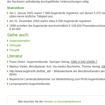
der Nachweis selbständig durchgeführter Untersuchungen nötig.
Statistiken
Am 1. Januar 2001 waren 7.980 Augenärzte registriert, von denen 5.375 n
übten keine ärztliche Tätigkeit aus.
Am 31. Dezember 2004 waren etwa 6.500 Augenärzte registriert.
1998 erzielten die Augenärzte durchschnittlich € 106.600 Praxisüberschüs
€ 94.000.
Siehe auch:
Augenoperation
Orthoptik
Pleoptik
Literatur
Franz Grehn:
Augenheilkunde
. Springer-Verlag,
ISBN 3-540-25699-7
Markus Vieten:
Berufsplaner Arzt
. Via-medici-Buchreihe, Thieme Verlag,
IS
http://www.augeninfo.de/bild_db/ – Bilddatenbank der Berufsverbandes de
(BVA)
Bayerische Landesärztekammer zur Weiterbildung zum FA für Augenheilkun
Lernprogramm Augenheilkunde
Bitte beachten Sie den
Hinweis zu Gesundheitsthemen
!