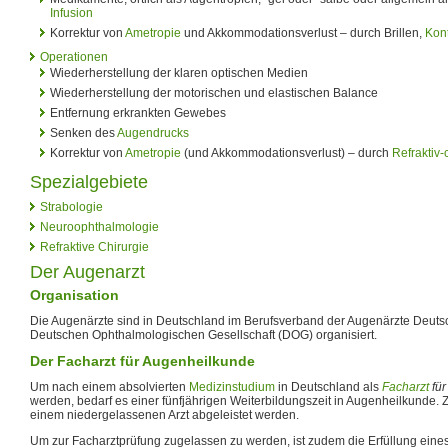
Infusion
Korrektur von
Ametropie
und Akkommodationsverlust – durch Brillen,
Kont
Operationen
Wiederherstellung der klaren optischen Medien
Wiederherstellung der motorischen und elastischen Balance
Entfernung erkrankten Gewebes
Senken des
Augendrucks
Korrektur von
Ametropie
(und Akkommodationsverlust) – durch
Refraktiv-
Spezialgebiete
Strabologie
Neuroophthalmologie
Refraktive Chirurgie
Der Augenarzt
Organisation
Die Augenärzte sind in Deutschland im Berufsverband der Augenärzte Deutsc
Deutschen Ophthalmologischen Gesellschaft (DOG) organisiert.
Der Facharzt für Augenheilkunde
Um nach einem absolvierten
Medizinstudium
in Deutschland als
Facharzt
für
werden, bedarf es einer fünfjährigen Weiterbildungszeit in Augenheilkunde. 
einem niedergelassenen Arzt abgeleistet werden.
Um zur Facharztprüfung zugelassen zu werden, ist zudem die Erfüllung ein