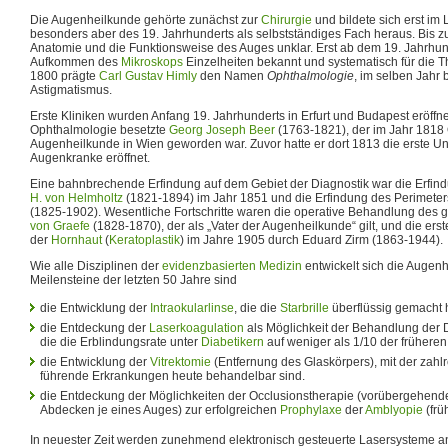
Die Augenheilkunde gehörte zunächst zur
Chirurgie
und bildete sich erst im 
besonders aber des 19. Jahrhunderts als selbstständiges Fach heraus. Bis z
Anatomie und die Funktionsweise des Auges unklar. Erst ab dem 19. Jahrhu
Aufkommen des
Mikroskops
Einzelheiten bekannt und systematisch für die 
1800 prägte
Carl Gustav Himly
den Namen
Ophthalmologie
, im selben Jahr
Astigmatismus.
Erste Kliniken wurden Anfang 19. Jahrhunderts in Erfurt und Budapest eröffne
Ophthalmologie besetzte
Georg Joseph Beer
(1763-1821), der im Jahr 1818 
Augenheilkunde in Wien geworden war. Zuvor hatte er dort 1813 die erste Univ
Augenkranke eröffnet.
Eine bahnbrechende Erfindung auf dem Gebiet der Diagnostik war die Erfin
H. von Helmholtz
(1821-1894) im Jahr 1851 und die Erfindung des Perimeter
(1825-1902). Wesentliche Fortschritte waren die operative Behandlung des 
von Graefe
(1828-1870), der als „Vater der Augenheilkunde“ gilt, und die erst
der
Hornhaut
(
Keratoplastik
) im Jahre 1905 durch Eduard Zirm (1863-1944).
Wie alle Disziplinen der
evidenzbasierten Medizin
entwickelt sich die Augenh
Meilensteine der letzten 50 Jahre sind
die Entwicklung der
Intraokularlinse
, die die
Starbrille
überflüssig gemacht 
die Entdeckung der
Laserkoagulation
als Möglichkeit der Behandlung der 
die die Erblindungsrate unter
Diabetikern
auf weniger als 1/10 der früheren
die Entwicklung der
Vitrektomie
(Entfernung des Glaskörpers), mit der zahl
führende Erkrankungen heute behandelbar sind.
die Entdeckung der Möglichkeiten der Occlusionstherapie (vorübergehen
Abdecken je eines Auges) zur erfolgreichen
Prophylaxe
der
Amblyopie
(frü
In neuester Zeit werden zunehmend elektronisch gesteuerte Lasersysteme a