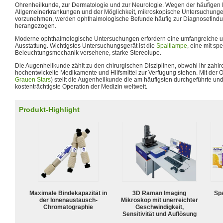
Ohrenheilkunde, zur Dermatologie und zur Neurologie. Wegen der häufigen 
Allgemeinerkrankungen und der Möglichkeit, mikroskopische Untersuchun
vorzunehmen, werden ophthalmologische Befunde häufig zur Diagnosefindun
herangezogen.
Moderne ophthalmologische Untersuchungen erfordern eine umfangreiche un
Ausstattung. Wichtigstes Untersuchungsgerät ist die
Spaltlampe
, eine mit sp
Beleuchtungsmechanik versehene, starke Stereolupe.
Die Augenheilkunde zählt zu den chirurgischen Disziplinen, obwohl ihr zahl
hochentwickelte Medikamente und Hilfsmittel zur Verfügung stehen. Mit der O
Grauen Stars
) stellt die Augenheilkunde die am häufigsten durchgeführte u
kostenträchtigste Operation der Medizin weltweit.
Produkt-Highlight
Maximale Bindekapazität in
3D Raman Imaging
Spa
der Ionenaustausch-
Mikroskop mit unerreichter
Chromatographie
Geschwindigkeit,
Sensitivität und Auflösung