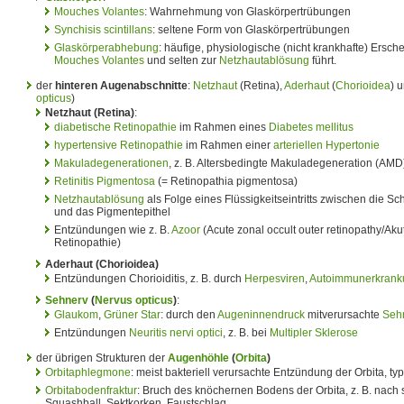
Mouches Volantes
: Wahrnehmung von Glaskörpertrübungen
Synchisis scintillans
: seltene Form von Glaskörpertrübungen
Glaskörperabhebung
: häufige, physiologische (nicht krankhafte) Ersc
Mouches Volantes
und selten zur
Netzhautablösung
führt.
der
hinteren Augenabschnitte
:
Netzhaut
(Retina),
Aderhaut
(
Chorioidea
) 
opticus
)
Netzhaut (Retina)
:
diabetische Retinopathie
im Rahmen eines
Diabetes mellitus
hypertensive Retinopathie
im Rahmen einer
arteriellen Hypertonie
Makuladegenerationen
, z. B. Altersbedingte Makuladegeneration (AMD
Retinitis Pigmentosa
(= Retinopathia pigmentosa)
Netzhautablösung
als Folge eines Flüssigkeitseintritts zwischen die Sc
und das Pigmentepithel
Entzündungen wie z. B.
Azoor
(Acute zonal occult outer retinopathy/Ak
Retinopathie)
Aderhaut (Chorioidea)
Entzündungen Chorioiditis, z. B. durch
Herpesviren
,
Autoimmunerkrank
Sehnerv
(
Nervus opticus
)
:
Glaukom
,
Grüner Star
: durch den
Augeninnendruck
mitverursachte
Seh
Entzündungen
Neuritis nervi optici
, z. B. bei
Multipler Sklerose
der übrigen Strukturen der
Augenhöhle
(
Orbita
)
Orbitaphlegmone
: meist bakteriell verursachte Entzündung der Orbita, ty
Orbitabodenfraktur
: Bruch des knöchernen Bodens der Orbita, z. B. nach 
Squashball, Sektkorken, Faustschlag