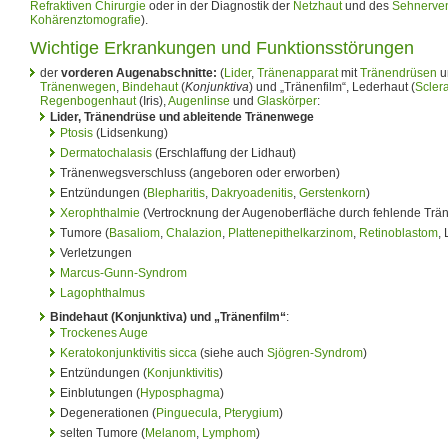
Refraktiven Chirurgie
oder in der Diagnostik der
Netzhaut
und des
Sehnerve
Kohärenztomografie
).
Wichtige Erkrankungen und Funktionsstörungen
der
vorderen Augenabschnitte:
(
Lider
,
Tränenapparat
mit
Tränendrüsen
u
Tränenwegen
,
Bindehaut
(
Konjunktiva
) und „Tränenfilm“, Lederhaut (
Scler
Regenbogenhaut
(Iris),
Augenlinse
und
Glaskörper
:
Lider, Tränendrüse und ableitende Tränenwege
Ptosis
(Lidsenkung)
Dermatochalasis
(Erschlaffung der Lidhaut)
Tränenwegsverschluss (angeboren oder erworben)
Entzündungen (
Blepharitis
,
Dakryoadenitis
,
Gerstenkorn
)
Xerophthalmie
(Vertrocknung der Augenoberfläche durch fehlende Trä
Tumore (
Basaliom
,
Chalazion
,
Plattenepithelkarzinom
,
Retinoblastom
,
Verletzungen
Marcus-Gunn-Syndrom
Lagophthalmus
Bindehaut (Konjunktiva) und „Tränenfilm“
:
Trockenes Auge
Keratokonjunktivitis sicca
(siehe auch
Sjögren-Syndrom
)
Entzündungen (
Konjunktivitis
)
Einblutungen (
Hyposphagma
)
Degenerationen (
Pinguecula
,
Pterygium
)
selten Tumore (
Melanom
,
Lymphom
)