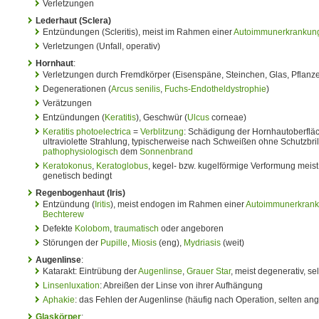
Verletzungen
Lederhaut (Sclera)
Entzündungen (Scleritis), meist im Rahmen einer
Autoimmunerkrankun
Verletzungen (Unfall, operativ)
Hornhaut
:
Verletzungen durch Fremdkörper (Eisenspäne, Steinchen, Glas, Pflanze
Degenerationen (
Arcus senilis
,
Fuchs-Endotheldystrophie
)
Verätzungen
Entzündungen (
Keratitis
), Geschwür (
Ulcus
corneae)
Keratitis photoelectrica
=
Verblitzung
: Schädigung der Hornhautoberfläc
ultraviolette Strahlung, typischerweise nach Schweißen ohne Schutzbrill
pathophysiologisch
dem
Sonnenbrand
Keratokonus
,
Keratoglobus
, kegel- bzw. kugelförmige Verformung meist
genetisch bedingt
Regenbogenhaut (Iris)
Entzündung (
Iritis
), meist endogen im Rahmen einer
Autoimmunerkran
Bechterew
Defekte
Kolobom
,
traumatisch
oder angeboren
Störungen der
Pupille
,
Miosis
(eng),
Mydriasis
(weit)
Augenlinse
:
Katarakt: Eintrübung der
Augenlinse
,
Grauer Star
, meist degenerativ, se
Linsenluxation
: Abreißen der Linse von ihrer Aufhängung
Aphakie
: das Fehlen der Augenlinse (häufig nach Operation, selten an
Glaskörper
: