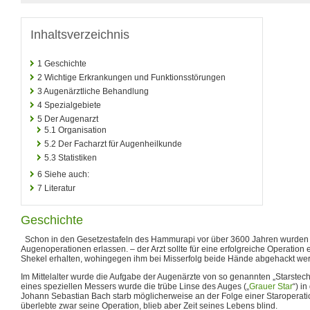
Inhaltsverzeichnis
1
Geschichte
2
Wichtige Erkrankungen und Funktionsstörungen
3
Augenärztliche Behandlung
4
Spezialgebiete
5
Der Augenarzt
5.1
Organisation
5.2
Der Facharzt für Augenheilkunde
5.3
Statistiken
6
Siehe auch:
7
Literatur
Geschichte
Schon in den Gesetzestafeln des Hammurapi vor über 3600 Jahren wurden V
Augenoperationen erlassen. – der Arzt sollte für eine erfolgreiche Operatio
Shekel erhalten, wohingegen ihm bei Misserfolg beide Hände abgehackt wer
Im Mittelalter wurde die Aufgabe der Augenärzte von so genannten „Starstec
eines speziellen Messers wurde die trübe Linse des Auges („
Grauer Star
“) i
Johann Sebastian Bach starb möglicherweise an der Folge einer Staroperati
überlebte zwar seine Operation, blieb aber Zeit seines Lebens blind.