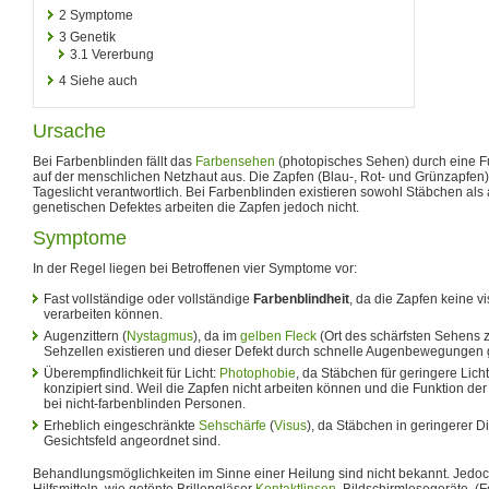
2
Symptome
3
Genetik
3.1
Vererbung
4
Siehe auch
Ursache
Bei Farbenblinden fällt das
Farbensehen
(photopisches Sehen) durch eine F
auf der menschlichen Netzhaut aus. Die Zapfen (Blau-, Rot- und Grünzapfen)
Tageslicht verantwortlich. Bei Farbenblinden existieren sowohl Stäbchen als
genetischen Defektes arbeiten die Zapfen jedoch nicht.
Symptome
In der Regel liegen bei Betroffenen vier Symptome vor:
Fast vollständige oder vollständige
Farbenblindheit
, da die Zapfen keine v
verarbeiten können.
Augenzittern (
Nystagmus
), da im
gelben Fleck
(Ort des schärfsten Sehens z
Sehzellen existieren und dieser Defekt durch schnelle Augenbewegungen g
Überempfindlichkeit für Licht:
Photophobie
, da Stäbchen für geringere Lic
konzipiert sind. Weil die Zapfen nicht arbeiten können und die Funktion d
bei nicht-farbenblinden Personen.
Erheblich eingeschränkte
Sehschärfe
(
Visus
), da Stäbchen in geringerer D
Gesichtsfeld angeordnet sind.
Behandlungsmöglichkeiten im Sinne einer Heilung sind nicht bekannt. Jedoc
Hilfsmitteln, wie getönte Brillengläser
Kontaktlinsen
, Bildschirmlesegeräte, (