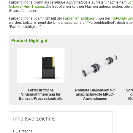
Farbenblindheit kann als
cerebrale Achromatopsie
auftreten, nach einem
Sch
Schädel-Hirn-Trauma
. Die Betroffenen können Flächen unterscheiden, obwoh
Graustufe haben.
Farbenblindheit darf nicht mit der
Farbenfehlsichtigkeit
(wie der
Rot-Grün-Se
werden. Letztere nennt die Umgangssprache oft "Farbenblindheit", doch ist de
"Farbfehlsichtigkeit".
Produkt-Highlight
Fortschrittliche
Robuste Glassäulen für
Scr
Virusquantifizierung für
anspruchsvolle MPLC-
g
Echtzeit-Prozesskontrolle
Anwendungen
Mu
Inhaltsverzeichnis
1
Ursache