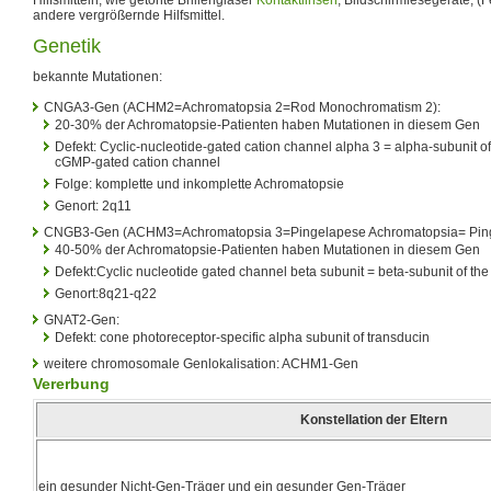
andere vergrößernde Hilfsmittel.
Genetik
bekannte Mutationen:
CNGA3-Gen (ACHM2=Achromatopsia 2=Rod Monochromatism 2):
20-30% der Achromatopsie-Patienten haben Mutationen in diesem Gen
Defekt: Cyclic-nucleotide-gated cation channel alpha 3 = alpha-subunit o
cGMP-gated cation channel
Folge: komplette und inkomplette Achromatopsie
Genort: 2q11
CNGB3-Gen (ACHM3=Achromatopsia 3=Pingelapese Achromatopsia= Ping
40-50% der Achromatopsie-Patienten haben Mutationen in diesem Gen
Defekt:Cyclic nucleotide gated channel beta subunit = beta-subunit of t
Genort:8q21-q22
GNAT2-Gen:
Defekt: cone photoreceptor-specific alpha subunit of transducin
weitere chromosomale Genlokalisation: ACHM1-Gen
Vererbung
Konstellation der Eltern
ein gesunder Nicht-Gen-Träger und ein gesunder Gen-Träger