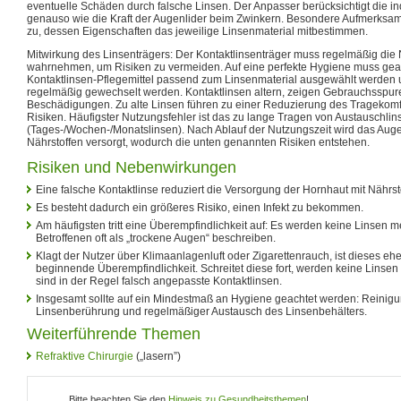
eventuelle Schäden durch falsche Linsen. Der Anpasser berücksichtigt die i
genauso wie die Kraft der Augenlider beim Zwinkern. Besondere Aufmerksa
zu, dessen Eigenschaften das jeweilige Linsenmaterial mitbestimmen.
Mitwirkung des Linsenträgers: Der Kontaktlinsenträger muss regelmäßig die 
wahrnehmen, um Risiken zu vermeiden. Auf eine perfekte Hygiene muss gea
Kontaktlinsen-Pflegemittel passend zum Linsenmaterial ausgewählt werden u
regelmäßig gewechselt werden. Kontaktlinsen altern, zeigen Gebrauchsspu
Beschädigungen. Zu alte Linsen führen zu einer Reduzierung des Tragekom
Risiken. Häufigster Nutzungsfehler ist das zu lange Tragen von Austauschlin
(Tages-/Wochen-/Monatslinsen). Nach Ablauf der Nutzungszeit wird das Auge 
Nährstoffen versorgt, wodurch die unten genannten Risiken entstehen.
Risiken und Nebenwirkungen
Eine falsche Kontaktlinse reduziert die Versorgung der Hornhaut mit Nährst
Es besteht dadurch ein größeres Risiko, einen Infekt zu bekommen.
Am häufigsten tritt eine Überempfindlichkeit auf: Es werden keine Linsen m
Betroffenen oft als „trockene Augen“ beschreiben.
Klagt der Nutzer über Klimaanlagenluft oder Zigarettenrauch, ist dieses ehe
beginnende Überempfindlichkeit. Schreitet diese fort, werden keine Linse
sind in der Regel falsch angepasste Kontaktlinsen.
Insgesamt sollte auf ein Mindestmaß an Hygiene geachtet werden: Reinigu
Linsenberührung und regelmäßiger Austausch des Linsenbehälters.
Weiterführende Themen
Refraktive Chirurgie
(„lasern”)
Bitte beachten Sie den
Hinweis zu Gesundheitsthemen
!