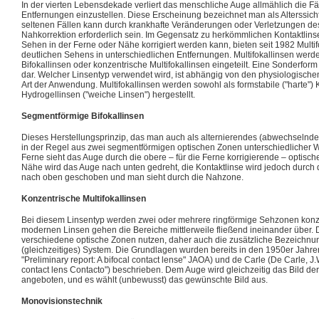
In der vierten Lebensdekade verliert das menschliche Auge allmählich die Fäh
Entfernungen einzustellen. Diese Erscheinung bezeichnet man als Alterssicht
seltenen Fällen kann durch krankhafte Veränderungen oder Verletzungen des
Nahkorrektion erforderlich sein. Im Gegensatz zu herkömmlichen Kontaktlins
Sehen in der Ferne oder Nähe korrigiert werden kann, bieten seit 1982 Multif
deutlichen Sehens in unterschiedlichen Entfernungen. Multifokallinsen wer
Bifokallinsen oder konzentrische Multifokallinsen eingeteilt. Eine Sonderform
dar. Welcher Linsentyp verwendet wird, ist abhängig von den physiologisch
Art der Anwendung. Multifokallinsen werden sowohl als formstabile ("harte") 
Hydrogellinsen ("weiche Linsen") hergestellt.
Segmentförmige Bifokallinsen
Dieses Herstellungsprinzip, das man auch als alternierendes (abwechselnde
in der Regel aus zwei segmentförmigen optischen Zonen unterschiedlicher Wi
Ferne sieht das Auge durch die obere – für die Ferne korrigierende – optische
Nähe wird das Auge nach unten gedreht, die Kontaktlinse wird jedoch durch 
nach oben geschoben und man sieht durch die Nahzone.
Konzentrische Multifokallinsen
Bei diesem Linsentyp werden zwei oder mehrere ringförmige Sehzonen konz
modernen Linsen gehen die Bereiche mittlerweile fließend ineinander über. 
verschiedene optische Zonen nutzen, daher auch die zusätzliche Bezeichnun
(gleichzeitiges) System. Die Grundlagen wurden bereits in den 1950er Jahren 
"Preliminary report: A bifocal contact lense" JAOA) und de Carle (De Carle, J.
contact lens Contacto") beschrieben. Dem Auge wird gleichzeitig das Bild d
angeboten, und es wählt (unbewusst) das gewünschte Bild aus.
Monovisionstechnik