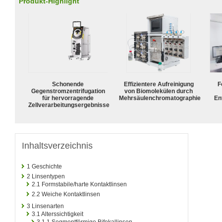
Produkt-Highlight
Schonende
Effizientere Aufreinigung
F
Gegenstromzentrifugation
von Biomolekülen durch
für hervorragende
Mehrsäulenchromatographie
En
Zellverarbeitungsergebnisse
Inhaltsverzeichnis
1
Geschichte
2
Linsentypen
2.1
Formstabile/harte Kontaktlinsen
2.2
Weiche Kontaktlinsen
3
Linsenarten
3.1
Alterssichtigkeit
3.1.1
Segmentförmige Bifokallinsen