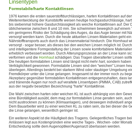
Linsentypen
Formstabile/harte Kontaktlinsen
1976 kamen die ersten sauerstoffdurchlässigen, harten Kontaktlinsen auf de
Weiterentwicklung der Kunststoffe weisen heutige hochgasdurchlässige, hartf
bis siebenmal höhere Gasdurchlässigkeit als weiche Kontaktlinsen auf. Der 
üblicherweise zwischen 8 und 10 mm. Sie schwimmen beweglich auf einem T
ein geringeres Risiko der Schädigung des Auges, da das Auge besser mit Näh
versorgt werden kann. Durch die heute aktuellen Linsen-Materialien geht ein 
Nährstofftransports auch durch das Linsenmaterial hindurch: Die Hornhaut wi
versorgt - sogar besser, als dieses bei den
weichen
Linsen möglich ist. Dur
und intelligentere Formgestaltung der Linsen sowie komfortablere Materialien 
erheblich verbessert worden. Durch Alterungsprozesse an der Linse kann sich
verformen und die
Hornhaut
schädigen: Das Tragen überalterter Linsen sollt
Die heutigen formstabilen Linsen sind längst nicht mehr
hart
, sondern haben
Verträglichkeit gewonnen. Formstabile Linsen sind den "weichen" Linsen heu
überlegen. Allerdings besteht bei starkem Wind oder staubiger Umgebung ei
Fremdkörper unter die Linse gelangen. Insgesamt ist der immer noch zu be
Akzeptanz gegenüber formstabilen Kontaktlinsen entgegenzuhalten, dass 
und tränende Augen nur noch auf veraltete Linsentypen (PMMA, CAB) zutreffen
aus der negativ besetzten Bezeichnung "harte" Kontaktlinse.
Die Wahl zwischen harten oder weichen KL ist auch abhängig von den Gewo
eine Bürotätigkeit ausübt, dem mag zur formstabilen Linse geraten sein, auch 
nicht austrocknen zu können (Klimaanlagen), und deswegen individuell an
Dem Bauarbeiter wird zu einer weichen KL zu raten sein, da bei dieser die G
die Linse gelangen, wesentlich geringer ist.
Ein weiterer Aspekt ist die Häufigkeit des Tragens. Gelegentliches Tragen b
Anlässen legt aus Kostengründen eine weiche Tages-, Wochen- oder Monatsli
Entscheidung sollte dem Augenoptiker/Augenarzt überlassen werden.