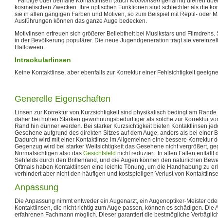
Farbige oder bemalte Kontaktlinsen (auch
Motivlinsen
genannt) dienen übe
kosmetischen Zwecken. Ihre optischen Funktionen sind schlechter als die kon
sie in allen gängigen Farben und Motiven, so zum Beispiel mit Reptil- oder
Ausführungen können das ganze Auge bedecken.
Motivlinsen erfreuen sich größerer Beliebtheit bei Musikstars und Filmdrehs
in der Bevölkerung populärer. Die neue Jugendgeneration trägt sie vereinzel
Halloween.
Intraokularlinsen
Keine Kontaktlinse, aber ebenfalls zur Korrektur einer Fehlsichtigkeit geeignet
Generelle Eigenschaften
Linsen zur Korrektur von Kurzsichtigkeit sind physikalisch bedingt am Rande d
daher bei hohen Stärken gewöhnungsbedürftiger als solche zur Korrektur von
Rand hin dünner werden. Bei starker Kurzsichtigkeit bieten Kontaktlinsen jed
Gesehene aufgrund des direkten Sitzes auf dem Auge, anders als bei einer Bril
Dadurch wird mit einer Kontaktlinse im Allgemeinen eine bessere Korrektur de
Gegenzug wird bei starker Weitsichtigkeit das Gesehene nicht vergrößert, 
Normalsichtigen also das
Gesichtsfeld
nicht reduziert. In allen Fällen entfäl
Sehfelds durch den Brillenrand, und die Augen können den natürlichen Bew
Oftmals haben Kontaktlinsen eine leichte Tönung, um die Handhabung zu erl
verhindert aber nicht den häufigen und kostspieligen Verlust von Kontaktlins
Anpassung
Die Anpassung nimmt entweder ein Augenarzt, ein Augenoptiker-Meister oder 
Kontaktlinsen, die nicht richtig zum Auge passen, können es schädigen. Die
erfahrenen Fachmann möglich. Dieser garantiert die bestmögliche Verträglichk