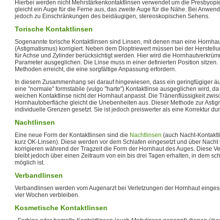
Hierbei werden nicht Mehrstärkenkontaktlinsen verwendet um die Presbyopie
gleicht ein Auge für die Ferne aus, das zweite Auge für die Nähe. Bei Anwe
jedoch zu Einschränkungen des beidäugigen, stereoskopischen Sehens.
Torische Kontaktlinsen
Sogenannte torische Kontaktlinsen sind Linsen, mit denen man eine Hornh
(Astigmatismus) korrigiert. Neben dem Dioptriewert müssen bei der Herstel
für Achse und Zylinder berücksichtigt werden. Hier wird die Hornhautverkrü
Parameter ausgeglichen. Die Linse muss in einer definierten Position sitzen. D
Methoden erreicht, die eine sorgfältige Anpassung erfordern.
In diesem Zusammenhang sei darauf hingewiesen, dass ein geringfügiger ä
eine "normale" formstabile (vulgo "harte") Kontaktlinse ausgeglichen wird, d
weichen Kontaktlinse nicht der Hornhaut anpasst. Die Tränenflüssigkeit zwis
Hornhautoberfläche gleicht die Unebenheiten aus. Dieser Methode zur Astig
individuelle Grenzen gesetzt. Sie ist jedoch preiswerter als eine Korrektur d
Nachtlinsen
Eine neue Form der Kontaktlinsen sind die
Nachtlinsen
(auch Nacht-Kontaktl
kurz OK-Linsen). Diese werden vor dem Schlafen eingesetzt und über Nacht
korrigieren während der Tragzeit die Form der Hornhaut des Auges. Diese Ver
bleibt jedoch über einen Zeitraum von ein bis drei Tagen erhalten, in dem s
möglich ist.
Verbandlinsen
Verbandlinsen werden vom Augenarzt bei Verletzungen der Hornhaut eingese
vier Wochen verbleiben.
Kosmetische Kontaktlinsen