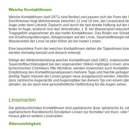
Weiche Kontaktlinsen
Weiche Kontaktlinsen (seit 1971) sind flexibel und passen sich der Form der
Durchmesser liegt üblicherweise zwischen 12 und 16 mm, der Linsenrand lie
Auge unter dem Lidrand. Dadurch und durch die fast direkte Haftung auf der 
fester im Auge, wodurch sich das Verlustrisiko, z. B. bei Wassersport reduzie
Tragegefühl angenehmer als das harter Kontaktlinsen. Das Risiko von Schä
von Ernährungsstörungen, Ablagerungen auf der Linse, Sauerstoffmangel od
Wasseranteil der Linse ist aber höher als bei harten Linsen.
Eine besondere Form der weichen Kontaktlinsen stellen die Tageslinsen bzw.
werden einmalig benutzt und danach entsorgt.
Infolge der Weiterentwicklung weicher Kontaktlinsen (seit 1981), insbesonde
Sauerstoffdurchlässigkeit bei den sogenannten Silikon-Hydrogel-Linsen, ein
tschechischen Chemikers Otto Wichterle, werden inzwischen auch Kontaktlin
Empfehlung des Kontaktlinsenanpassers mehrere Tage und Nächte getragen
dreißig Tagen müssen die Linsen gegen neue ausgetauscht werden. Allerdin
dass zahlreiche Augenärzte und Augenoptiker bei diesem Typ von einem stä
abraten, da sie darin eine gesundheitliche Gefährdung für die Augen sehen.
Linsenarten
Die gebräuchlichsten Kontaktlinsen sind asphärische (bzw. sphärische KL od
asphärischem Randbereich) Einstärken-Linsen zur Korrektur von Kurz- oder W
hinaus gibt es weitere Linsenarten:
Alterssichtigkeit