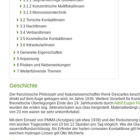
3.1.2
Konzentrische Multifokallinsen
3.1.3
Monovisionstechnik
3.2
Torische Kontaktlinsen
3.3
Nachtlinsen
3.4
Verbandlinsen
3.5
Kosmetische Kontaktlinsen
3.6
Intraokularlinsen
4
Generelle Eigenschaften
5
Anpassung
6
Risiken und Nebenwirkungen
7
Weiterführende Themen
Geschichte
Der französische Philosoph und Naturwissenschaftler René Descartes beschri
direkt auf dem Auge getragen wird, im Jahre 1636. Weitere Vorarbeit für Kon
theoretische Überlegungen Ende des 19. Jahrhunderts durch
Adolf Eugen Fi
wurden die ersten sog.
Skleralschalen
aus Glas hergestellt. Materialbeding
von 23 mm waren sie sehr unkomfortabel.
Mit dem Einsatz von PMMA (Acrylglas) (ab etwa 1939) und der Reduzierung 
mm wurden Tragezeiten von 10 bis 12 Stunden pro Tag möglich. Wie die Gla
sauerstoffundurchlässig. Als Erfinder der harten cornealen Kontaktlinse gilt H
weichen Hydrogel-Linsen gilt Otto Wichterle.