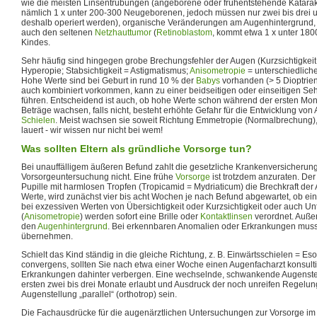
wie die meisten Linsentrübungen (angeborene oder frühentstehende Katarak
nämlich 1 x unter 200-300 Neugeborenen, jedoch müssen nur zwei bis drei
deshalb operiert werden), organische Veränderungen am Augenhintergrund, 
auch den seltenen
Netzhauttumor
(
Retinoblastom
, kommt etwa 1 x unter 18
Kindes.
Sehr häufig sind hingegen grobe Brechungsfehler der Augen (Kurzsichtigkeit 
Hyperopie; Stabsichtigkeit = Astigmatismus;
Anisometropie
= unterschiedlich
Hohe Werte sind bei Geburt in rund 10 % der
Babys
vorhanden (> 5 Dioptrien
auch kombiniert vorkommen, kann zu einer beidseitigen oder einseitigen S
führen. Entscheidend ist auch, ob hohe Werte schon während der ersten Mon
Beträge wachsen, falls nicht, besteht erhöhte Gefahr für die Entwicklung vo
Schielen
. Meist wachsen sie soweit Richtung Emmetropie (Normalbrechung)
lauert - wir wissen nur nicht bei wem!
Was sollten Eltern als gründliche Vorsorge tun?
Bei unauffälligem äußeren Befund zahlt die gesetzliche Krankenversicherung 
Vorsorgeuntersuchung nicht. Eine frühe
Vorsorge
ist trotzdem anzuraten. Der
Pupille mit harmlosen Tropfen (Tropicamid = Mydriaticum) die Brechkraft der 
Werte, wird zunächst vier bis acht Wochen je nach Befund abgewartet, ob eine
bei exzessiven Werten von Übersichtigkeit oder Kurzsichtigkeit oder auch Unt
(
Anisometropie
) werden sofort eine Brille oder
Kontaktlinsen
verordnet. Außer
den
Augenhintergrund
. Bei erkennbaren Anomalien oder Erkrankungen muss
übernehmen.
Schielt das Kind ständig in die gleiche Richtung, z. B. Einwärtsschielen = Es
convergens, sollten Sie nach etwa einer Woche einen Augenfacharzt konsult
Erkrankungen dahinter verbergen. Eine wechselnde, schwankende Augenstel
ersten zwei bis drei Monate erlaubt und Ausdruck der noch unreifen Regelun
Augenstellung „parallel“ (orthotrop) sein.
Die Fachausdrücke für die augenärztlichen Untersuchungen zur Vorsorge im 