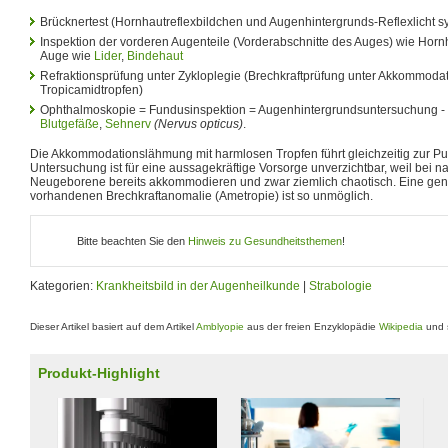
Brücknertest (Hornhautreflexbildchen und Augenhintergrunds-Reflexlicht 
Inspektion der vorderen Augenteile (Vorderabschnitte des Auges) wie Horn
Auge wie
Lider
,
Bindehaut
Refraktionsprüfung unter Zykloplegie (Brechkraftprüfung unter Akkommoda
Tropicamidtropfen)
Ophthalmoskopie = Fundusinspektion = Augenhintergrundsuntersuchung -
Blutgefäße
,
Sehnerv
(Nervus opticus)
.
Die Akkommodationslähmung mit harmlosen Tropfen führt gleichzeitig zur Pu
Untersuchung ist für eine aussagekräftige Vorsorge unverzichtbar, weil bei na
Neugeborene bereits akkommodieren und zwar ziemlich chaotisch. Eine gen
vorhandenen Brechkraftanomalie (Ametropie) ist so unmöglich.
Bitte beachten Sie den
Hinweis zu Gesundheitsthemen
!
Kategorien:
Krankheitsbild in der Augenheilkunde
|
Strabologie
Dieser Artikel basiert auf dem Artikel
Amblyopie
aus der freien Enzyklopädie
Wikipedia
und s
Produkt-Highlight