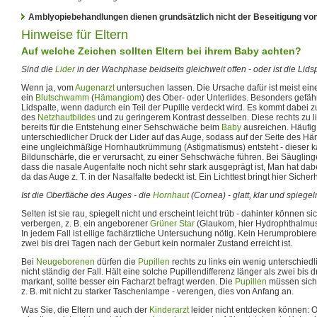
Amblyopiebehandlungen dienen grundsätzlich nicht der Beseitigung vo
Hinweise für Eltern
Auf welche Zeichen sollten Eltern bei ihrem Baby achten?
Sind die
Lider
in der Wachphase beidseits gleichweit offen - oder ist die Lids
Wenn ja, vom
Augenarzt
untersuchen lassen. Die Ursache dafür ist meist ei
ein
Blutschwamm
(
Hämangiom
) des Ober- oder Unterlides. Besonders gefäh
Lidspalte, wenn dadurch ein Teil der Pupille verdeckt wird. Es kommt dabei zu
des
Netzhautbildes
und zu geringerem Kontrast desselben. Diese rechts zu 
bereits für die Entstehung einer Sehschwäche beim
Baby
ausreichen. Häufig 
unterschiedlicher Druck der Lider auf das Auge, sodass auf der Seite des 
eine ungleichmäßige Hornhautkrümmung (Astigmatismus) entsteht - dieser
Bildunschärfe, die er verursacht, zu einer Sehschwäche führen. Bei Säugling
dass die nasale Augenfalte noch nicht sehr stark ausgeprägt ist, Man hat dabe
da das Auge z. T. in der Nasalfalte bedeckt ist. Ein Lichttest bringt hier Sicherh
Ist die Oberfläche des Auges - die
Hornhaut
(Cornea) - glatt, klar und spiege
Selten ist sie rau, spiegelt nicht und erscheint leicht trüb - dahinter können 
verbergen, z. B. ein angeborener
Grüner Star
(Glaukom, hier Hydrophthalmus
In jedem Fall ist eilige fachärztliche Untersuchung nötig. Kein Herumprobier
zwei bis drei Tagen nach der Geburt kein normaler Zustand erreicht ist.
Bei
Neugeborenen
dürfen die
Pupillen
rechts zu links ein wenig unterschiedli
nicht ständig der Fall. Hält eine solche Pupillendifferenz länger als zwei bis 
markant, sollte besser ein Facharzt befragt werden. Die
Pupillen
müssen sich 
z. B. mit nicht zu starker Taschenlampe - verengen, dies von Anfang an.
Was Sie, die Eltern und auch der
Kinderarzt
leider nicht entdecken können: