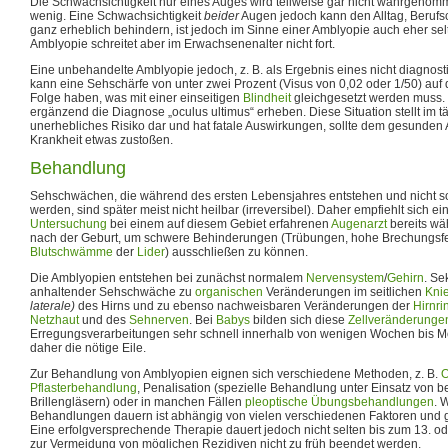
Die Schwachsichtigkeit nur eines Auges wird teilweise gar nicht wahrgenomme
wenig. Eine Schwachsichtigkeit
beider
Augen jedoch kann den Alltag, Beruf
ganz erheblich behindern, ist jedoch im Sinne einer Amblyopie auch eher sel
Amblyopie schreitet aber im Erwachsenenalter nicht fort.
Eine unbehandelte Amblyopie jedoch, z. B. als Ergebnis eines nicht diagnost
kann eine Sehschärfe von unter zwei Prozent (Visus von 0,02 oder 1/50) auf
Folge haben, was mit einer einseitigen
Blindheit
gleichgesetzt werden muss
ergänzend die Diagnose „oculus ultimus“ erheben. Diese Situation stellt im t
unerhebliches Risiko dar und hat fatale Auswirkungen, sollte dem gesunden 
Krankheit etwas zustoßen.
Behandlung
Sehschwächen, die während des ersten Lebensjahres entstehen und nicht so
werden, sind später meist nicht heilbar (irreversibel). Daher empfiehlt sich 
Untersuchung
bei einem auf diesem Gebiet erfahrenen
Augenarzt
bereits wä
nach der Geburt, um schwere Behinderungen (Trübungen, hohe Brechungsfe
Blutschwämme
der
Lider
) ausschließen zu können.
Die Amblyopien entstehen bei zunächst normalem
Nervensystem
/
Gehirn
. Se
anhaltender Sehschwäche zu
organischen
Veränderungen im seitlichen
Kni
laterale)
des Hirns und zu ebenso nachweisbaren Veränderungen der
Hirnri
Netzhaut
und des
Sehnerven
. Bei
Babys
bilden sich diese
Zellveränderunge
Erregungsverarbeitungen sehr schnell innerhalb von wenigen Wochen bis Mo
daher die nötige Eile.
Zur Behandlung von Amblyopien eignen sich verschiedene Methoden, z. B.
O
Pflasterbehandlung
, Penalisation (spezielle Behandlung unter Einsatz von 
Brillengläsern) oder in manchen Fällen
pleoptische Übungsbehandlungen
. 
Behandlungen dauern ist abhängig von vielen verschiedenen Faktoren und
Eine erfolgversprechende Therapie dauert jedoch nicht selten bis zum 13. od
zur Vermeidung von möglichen Rezidiven nicht zu früh beendet werden.