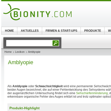
HOME
AKTUELLES
FIRMEN & START-UPS
PRODUKTE
W
Home
Lexikon
Amblyopie
Amblyopie
Als
Amblyopie
oder
Schwachsichtigkeit
wird eine
permanente Sehschwäc
beider Augen bezeichnet, die auf einer Fehlentwicklung des Sehsystems währ
der augenärztlichen Untersuchung findet sich eine
Sehschärfenminderung
, 
erkennbare organische Fehler des Auges erklärt ist und trotz optimaler optisch
Produkt-Highlight