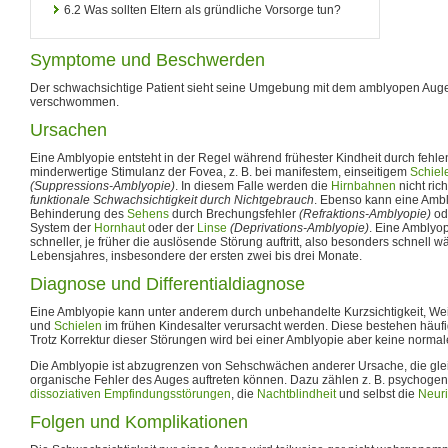
6.2
Was sollten Eltern als gründliche Vorsorge tun?
Symptome und Beschwerden
Der schwachsichtige Patient sieht seine Umgebung mit dem amblyopen Auge
verschwommen.
Ursachen
Eine Amblyopie entsteht in der Regel während frühester Kindheit durch fehlen
minderwertige Stimulanz der Fovea, z. B. bei manifestem, einseitigem
Schiel
(Suppressions-Amblyopie)
. In diesem Falle werden die
Hirnbahnen
nicht rich
funktionale Schwachsichtigkeit durch Nichtgebrauch
. Ebenso kann eine Ambl
Behinderung des
Sehens
durch Brechungsfehler
(Refraktions-Amblyopie)
od
System der
Hornhaut
oder der
Linse
(Deprivations-Amblyopie)
. Eine Amblyop
schneller, je früher die auslösende Störung auftritt, also besonders schnell 
Lebensjahres, insbesondere der ersten zwei bis drei Monate.
Diagnose und Differentialdiagnose
Eine Amblyopie kann unter anderem durch unbehandelte Kurzsichtigkeit, Weits
und
Schielen
im frühen Kindesalter verursacht werden. Diese bestehen häufi
Trotz Korrektur dieser Störungen wird bei einer Amblyopie aber keine normal
Die Amblyopie ist abzugrenzen von Sehschwächen anderer Ursache, die gle
organische Fehler des Auges auftreten können. Dazu zählen z. B. psychoge
dissoziativen Empfindungsstörungen
, die
Nachtblindheit
und selbst die
Neurit
Folgen und Komplikationen