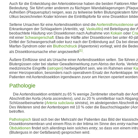
Auch für die Entwicklung der Arteriosklerose haben die beiden Faktoren Alte
Bedeutung. Sie führt unter anderem zu flächigen Wandablagerungen (
Plaqu
Aufreißen (Plaqueruptur) neigen, was zu teilweise tiefen Blutungskratern füh
Ulkus
bezeichneten Krater können die Eintrittspforte für eine Dissektion bilde
Seltene Ursachen für eine Aortendissektion sind die
Aortenisthmusstenose
un
Erkrankungen der Schlagadern (
Arteriitis
, vgl.
Vaskulitis
) mit Beteiligung der A
beobachtete Häufung von Dissektionen nach Aufnahme von
Kokain
oder
Cra
mit einer
Schwangerschaft
. Etwa die Hälfte aller Dissektionen bei unter 40-jäh
Drittel der Schwangerschaft oder kurz nach der Entbindung auf. Da bei diese
Marfan-Syndrom oder ein
Bluthochdruck
(
Hypertonie
) vorliegt, wird die Be
[1]
als Dissektionsursache eher angezweifelt
.
Äußere Einflüsse sind als Ursache einer Aortendissektion selten. Sie führen
Blutergüssen oder bei starker Gewalteinwirkung zum Abriss der Aorta. Verl
medizinische Eingriffe (
iatrogen
) herbeigeführt sein, wie im Rahmen einer
Ka
einer Herzoperation, besonders nach operativem Ersatz der Aortenklappe. Im
Patienten mit Aortendissektion irgendwann zuvor am Herzen operiert worden
Pathologie
Die Aortendissektion entsteht zu 65 % wenige Zentimeter oberhalb der Aor
Abschnitt der Aorta (
Aorta ascendens
), und zu 20 % unmittelbar nach Abgang
Schlüsselbeinarterie (
Arteria subclavia
sinistra
), im absteigenden Abschnitt de
Des Weiteren sind der Aortenbogen mit 10 % oder die Bauchschlagader (
Aor
betroffen.
Pathologisch
lässt sich bei der Mehrzahl der Patienten das Bild der klassisch
Dissektionsmembran und einem Riss in der Intima im Sinne des
entry
nachwe
Obduktionen
findet sich allerdings kein solches
entry
, so dass von einem in
(Bluterguss in der Gefäßwand) gesprochen wird.