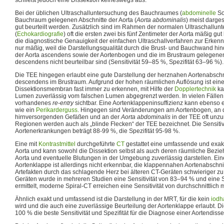
Bei der üblichen Ultraschalluntersuchung des Bauchraumes (
abdominelle
So
Bauchraum gelegenen Abschnitte der Aorta (
Aorta abdominalis
) meist darge
gut beurteilt werden. Zusätzlich sind im Rahmen der normalen Ultraschallu
(
Echokardiografie
) oft die ersten zwei bis fünf Zentimeter der Aorta mäßig gut
die diagnostische Genauigkeit der einfachen Ultraschallverfahren zur Erke
nur mäßig, weil die Darstellungsqualität durch die Brust- und Bauchwand hindu
der Aorta ascendens sowie der Aortenbogen und die im Brustraum gelegenen
descendens nicht beurteilbar sind (Sensitivität 59–85 %, Spezifität 63–96 %).
Die TEE hingegen erlaubt eine gute Darstellung der herznahen Aortenabschni
descendens im Brustraum. Aufgrund der hohen räumlichen Auflösung ist ei
Dissektionsmembran fast immer zu erkennen, mit Hilfe der
Dopplertechnik
ka
Lumen zuverlässig vom falschen Lumen abgegrenzt werden. In vielen Fällen
vorhandenes
re-entry
sichtbar. Eine Aortenklappeninsuffizienz kann ebenso e
wie ein
Perikarderguss
. Hingegen sind Veränderungen am Aortenbogen, an 
hirnversorgenden Gefäßen und an der
Aorta abdominalis
in der TEE oft unzu
Regionen werden auch als „blinde Flecken“ der TEE bezeichnet. Die Sensitiv
Aortenerkrankungen beträgt 88-99 %, die Spezifität 95-98 %.
Eine mit
Kontrastmittel
durchgeführte
CT
gestattet eine umfassende und exak
Aorta und kann sowohl die Dissektion selbst als auch deren räumliche Bezi
Aorta und eventuelle Blutungen in der Umgebung zuverlässig darstellen. Ein
Aortenklappe ist allerdings nicht erkennbar, die klappennahen Aortenabschni
Artefakten durch das schlagende Herz bei älteren CT-Geräten schwieriger zu 
Geräten wurde in mehreren Studien eine Sensitivität von 83–94 % und eine 
ermittelt, moderne Spiral-CT erreichen eine Sensitivität von durchschnittlich 
Ähnlich exakt und umfassend ist die Darstellung in der MRT, für die kein
iodh
wird und die auch eine zuverlässige Beurteilung der Aortenklappe erlaubt. Die
100 % die beste Sensitivität und Spezifität für die Diagnose einer Aortendisse