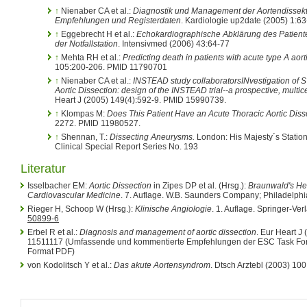
↑
Nienaber CA et al.:
Diagnostik und Management der Aortendissekti
Empfehlungen und Registerdaten
. Kardiologie up2date (2005) 1:63
↑
Eggebrecht H et al.:
Echokardiographische Abklärung des Patient
der Notfallstation
. Intensivmed (2006) 43:64-77
↑
Mehta RH et al.:
Predicting death in patients with acute type A aort
105:200-206. PMID 11790701
↑
Nienaber CA et al.:
INSTEAD study collaboratorsINvestigation of STE
Aortic Dissection: design of the INSTEAD trial--a prospective, multi
Heart J (2005) 149(4):592-9. PMID 15990739.
↑
Klompas M:
Does This Patient Have an Acute Thoracic Aortic Diss
2272. PMID 11980527.
↑
Shennan, T.:
Dissecting Aneurysms.
London: His Majesty´s Station
Clinical Special Report Series No. 193
Literatur
Isselbacher EM:
Aortic Dissection
in Zipes DP et al. (Hrsg.):
Braunwald's Hea
Cardiovascular Medicine
. 7. Auflage. W.B. Saunders Company; Philadelph
Rieger H, Schoop W (Hrsg.):
Klinische Angiologie
. 1. Auflage. Springer-Ver
50899-6
Erbel R et al.:
Diagnosis and management of aortic dissection
. Eur Heart J
11511117 (Umfassende und kommentierte Empfehlungen der ESC Task Forc
Format PDF)
von Kodolitsch Y et al.:
Das akute Aortensyndrom
. Dtsch Arztebl (2003) 100