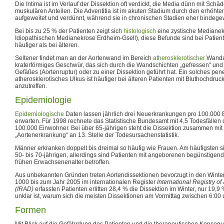
Die Intima ist im Verlauf der Dissektion oft verdickt, die Media dünn mit Schä
muskulären Anteilen. Die Adventitia ist im akuten Stadium durch den erhöhten
aufgeweitet und verdünnt, während sie in chronischen Stadien eher bindegew
Bei bis zu 25 % der Patienten zeigt sich
histologisch
eine zystische Medianekr
Idiopathischen Medianekrose Erdheim-Gsell), diese Befunde sind bei Patien
häufiger als bei älteren.
Seltener findet man an der Aortenwand im Bereich
atherosklerotischer
Wanda
kraterförmiges Geschwür, das sich durch die Wandschichten „gefressen“ un
Gefäßes (Aortenruptur) oder zu einer Dissektion geführt hat. Ein solches pen
atherosklerotisches Ulkus ist häufiger bei älteren Patienten mit Bluthochdru
anzutreffen.
Epidemiologie
Epidemiologische
Daten lassen jährlich drei Neuerkrankungen pro 100.000 
erwarten. Für 1998 rechnete das Statistische Bundesamt mit 4,5 Todesfällen 
100.000 Einwohner. Bei über 65-jährigen steht die Dissektion zusammen mi
„Aortenerkrankung“ an 13. Stelle der Todesursachenstatistik.
Männer erkranken doppelt bis dreimal so häufig wie Frauen. Am häufigsten s
50- bis 70-jährigen, allerdings sind Patienten mit angeborenen begünstigend
frühen Erwachsenenalter betroffen.
Aus unbekannten Gründen treten Aortendissektionen bevorzugt in den Wint
1000 bis zum Jahr 2005 im internationalen Register
International Registry of
(IRAD)
erfassten Patienten erlitten 28,4 % die Dissektion im Winter, nur 19,
unklar ist, warum sich die meisten Dissektionen am Vormittag zwischen 6:00
Formen
Mit Blick auf die Gefährdung des Patienten und die therapeutischen Konseque