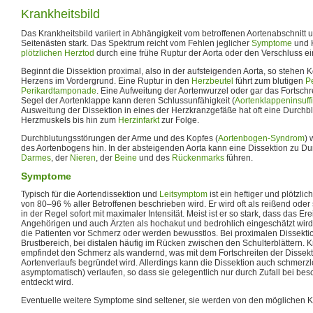
Krankheitsbild
Das Krankheitsbild variiert in Abhängigkeit vom betroffenen Aortenabschnitt 
Seitenästen stark. Das Spektrum reicht vom Fehlen jeglicher
Symptome
und K
plötzlichen Herztod
durch eine frühe Ruptur der Aorta oder den Verschluss e
Beginnt die Dissektion proximal, also in der aufsteigenden Aorta, so stehen
Herzens im Vordergrund. Eine Ruptur in den
Herzbeutel
führt zum blutigen
P
Perikardtamponade
. Eine Aufweitung der Aortenwurzel oder gar das Fortschre
Segel der Aortenklappe kann deren Schlussunfähigkeit (
Aortenklappeninsuff
Ausweitung der Dissektion in eines der Herzkranzgefäße hat oft eine Durchb
Herzmuskels bis hin zum
Herzinfarkt
zur Folge.
Durchblutungsstörungen der Arme und des Kopfes (
Aortenbogen-Syndrom
) 
des Aortenbogens hin. In der absteigenden Aorta kann eine Dissektion zu D
Darmes
, der
Nieren
, der
Beine
und des
Rückenmarks
führen.
Symptome
Typisch für die Aortendissektion und
Leitsymptom
ist ein heftiger und plötzli
von 80–96 % aller Betroffenen beschrieben wird. Er wird oft als reißend oder
in der Regel sofort mit maximaler Intensität. Meist ist er so stark, dass das Er
Angehörigen und auch Ärzten als hochakut und bedrohlich eingeschätzt wird
die Patienten vor Schmerz oder werden bewusstlos. Bei proximalen Dissekt
Brustbereich, bei distalen häufig im Rücken zwischen den Schulterblättern. K
empfindet den Schmerz als wandernd, was mit dem Fortschreiten der Dissekt
Aortenverlaufs begründet wird. Allerdings kann die Dissektion auch schmerz
asymptomatisch) verlaufen, so dass sie gelegentlich nur durch Zufall bei b
entdeckt wird.
Eventuelle weitere Symptome sind seltener, sie werden von den möglichen K