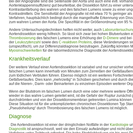
Bei der Angiografie sind die Seitenäste der Aorta und auch eine evtl. vorhan
Aortenklappeninsuffizienz gut beurteilbar, die Dissektion führt zu einer unter
Kontrastanfärbung des wahren und des falschen Lumens sowie zu einer un
Kontrastmittels. Die Sensitivität der Angiografie ist mit etwa 70 % geringer a
Verfahren, hauptsächlich bedingt durch die mangelhafte Erkennung von Dis
zum wahren Lumen der Aorta. Die Spezifität in der Größenordnung von 95 % 
Andere Untersuchungstechniken helfen nicht weiter, auch
Laboruntersuchun
Aortendissektion wenig hilfreich. So lässt sich zwar bei hohen Blutverlusten 
Thrombosierung
des falschen Lumens eine Erhöhung der
D-Dimere
und bei 
der
Leukozytenzahl
sowie des
C-reaktiven Proteins
, diese Veränderungen sin
(
unspezifisch
), um zur Differenzialdiagnose beizutragen. Zukünftig könnten 
Myosinschwerketten
für die labormedizinische Diagnostik der Aortendissektio
Krankheitsverlauf
Der weitere Verlauf einer Aortendissektion ist variabel und nur unsicher vor
falschen Lumen kann innerhalb von Minuten zum Zerreißen der Gefäßaußensc
zum tödlichen Verbluten führen. Ebenso möglich ist ein weiteres Fortschreite
Gefäßverlaufes. Dies kann „mehrzeitig“ in Schüben geschehen und durch die
auf die Nieren-, Darm- oder Beinarterien zu einzelnen Episoden weiterer Or
Wenn der Blutstrom im falschen Lumen durch eine oder mehrere weitere Öffn
wieder in das wahre Lumen geleitet wird, ist die Gefahr der Ruptur zunächst 
durchströmten und von der Dissektionsmembran getrennten Lumina können 
Diese Situation ist für die unkomplizierten chronischen Dissektionen Typ Stan
„Pseudoheilung“ durch Thrombosierung des falschen Lumens ist möglich.
Diagnose
Die Aortendissektion ist einer der dringlichsten Notfälle in der
Kardiologie
u
Diagnostik
ist anspruchsvoll, weil sie den Einsatz aufwändiger und nicht übera
Verfahren unter Zeitdruck erfordert. Die hohe Sterblichkeit von ein bis zwei P