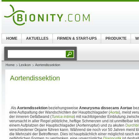
HOME
AKTUELLES
FIRMEN & START-UPS
PRODUKTE
W
Home
Lexikon
Aortendissektion
Aortendissektion
Als
Aortendissektion
beziehungsweise
Aneurysma dissecans Aortae
bez
eine Aufspaltung der Wandschichten der Hauptschlagader (
Aorta
), meist ver
der inneren Gefäßwand (
Tunica intima
) mit nachfolgender Einblutung zwisch
verursacht in aller Regel plötzliche, heftige Schmerzen und ist unmittelbar le
einem Aufplatzen der Hauptschlagader (Aortenruptur) und zu akuten
Durchbl
verschiedener Organe führen kann. Während sie noch vor 50 Jahren meist töd
die Mehrzahl der Betroffenen. Dies ist hauptsächlich einer möglichst rasch e
gefährlichen Formen zu verdanken, eine unverzügliche
Diagnostik
ist deshal