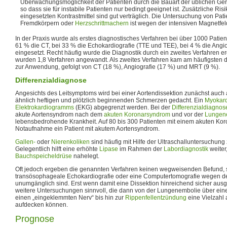
Überwachungsmöglichkeit der Patienten durch die Bauart der üblichen Gerät
so dass sie für instabile Patienten nur bedingt geeignet ist. Zusätzliche Ris
eingesetzten Kontrastmittel sind gut verträglich. Die Untersuchung von Pati
Fremdkörpern oder
Herzschrittmachern
ist wegen der intensiven Magnetfel
In der Praxis wurde als erstes diagnostisches Verfahren bei über 1000 Patie
61 % die CT, bei 33 % die Echokardiografie (TTE und TEE), bei 4 % die Angi
eingesetzt. Recht häufig wurde die Diagnostik durch ein zweites Verfahren er
wurden 1,8 Verfahren angewandt. Als zweites Verfahren kam am häufigsten d
zur Anwendung, gefolgt von CT (18 %), Angiografie (17 %) und MRT (9 %).
Differenzialdiagnose
Angesichts des Leitsymptoms wird bei einer Aortendissektion zunächst auch
ähnlich heftigen und plötzlich beginnenden Schmerzen gedacht. Ein
Myokard
Elektrokardiogramms
(EKG) abgegrenzt werden. Bei der
Differenzialdiagnos
akute Aortensyndrom nach dem
akuten Koronarsyndrom
und vor der
Lungen
lebensbedrohende Krankheit. Auf 80 bis 300 Patienten mit einem akuten Ko
Notaufnahme ein Patient mit akutem Aortensyndrom.
Gallen-
oder
Nierenkoliken
sind häufig mit Hilfe der Ultraschalluntersuchung
Gelegentlich hilft eine erhöhte
Lipase
im Rahmen der
Labordiagnostik
weiter
Bauchspeicheldrüse
nahelegt.
Oft jedoch ergeben die genannten Verfahren keinen wegweisenden Befund, 
transösophageale Echokardiografie oder eine Computertomografie wegen des 
unumgänglich sind. Erst wenn damit eine Dissektion hinreichend sicher aus
weitere Untersuchungen sinnvoll, die dann von der Lungenembolie über ein
einen „eingeklemmten Nerv“ bis hin zur
Rippenfellentzündung
eine Vielzahl
aufdecken können.
Prognose