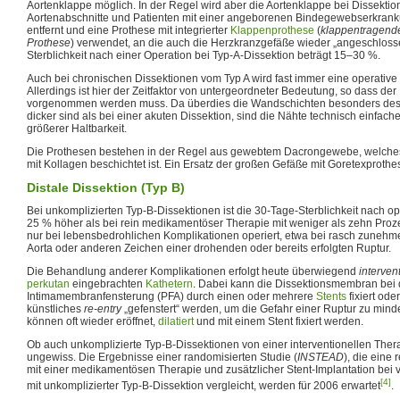
Aortenklappe möglich. In der Regel wird aber die Aortenklappe bei Dissekti
Aortenabschnitte und Patienten mit einer angeborenen Bindegewebserkrank
entfernt und eine Prothese mit integrierter
Klappenprothese
(
klappentragend
Prothese
) verwendet, an die auch die Herzkranzgefäße wieder „angeschloss
Sterblichkeit nach einer Operation bei Typ-A-Dissektion beträgt 15–30 %.
Auch bei chronischen Dissektionen vom Typ A wird fast immer eine operativ
Allerdings ist hier der Zeitfaktor von untergeordneter Bedeutung, so dass der E
vorgenommen werden muss. Da überdies die Wandschichten besonders des
dicker sind als bei einer akuten Dissektion, sind die Nähte technisch einfac
größerer Haltbarkeit.
Die Prothesen bestehen in der Regel aus gewebtem Dacrongewebe, welches z
mit Kollagen beschichtet ist. Ein Ersatz der großen Gefäße mit Goretexprothes
Distale Dissektion (Typ B)
Bei unkomplizierten Typ-B-Dissektionen ist die 30-Tage-Sterblichkeit nach op
25 % höher als bei rein medikamentöser Therapie mit weniger als zehn Proz
nur bei lebensbedrohlichen Komplikationen operiert, etwa bei rasch zune
Aorta oder anderen Zeichen einer drohenden oder bereits erfolgten Ruptur.
Die Behandlung anderer Komplikationen erfolgt heute überwiegend
interven
perkutan
eingebrachten
Kathetern
. Dabei kann die Dissektionsmembran bei 
Intimamembranfensterung (PFA) durch einen oder mehrere
Stents
fixiert ode
künstliches
re-entry
„gefenstert“ werden, um die Gefahr einer Ruptur zu mind
können oft wieder eröffnet,
dilatiert
und mit einem Stent fixiert werden.
Ob auch unkomplizierte Typ-B-Dissektionen von einer interventionellen Therap
ungewiss. Die Ergebnisse einer randomisierten Studie (
INSTEAD
), die eine
mit einer medikamentösen Therapie und zusätzlicher Stent-Implantation bei v
[4]
mit unkomplizierter Typ-B-Dissektion vergleicht, werden für 2006 erwartet
.