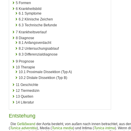
5
Formen
6
Krankheitsbild
6.1
Symptome
6.2
Klinische Zeichen
6.3
Technische Befunde
7
Krankheitsverlauf
8
Diagnose
8.1
Anfangsverdacht
8.2
Untersuchungsablauf
8.3
Differenzialdiagnose
9
Prognose
10
Therapie
10.1
Proximale Dissektion (Typ A)
10.2
Distale Dissektion (Typ B)
11
Geschichte
12
Tiermedizin
13
Quellen
14
Literatur
Entstehung
Die
Gefäßwand
der Aorta besteht, von außen nach innen betrachtet, aus den
(
Tunica adventitia
), Media (
Tunica media
) und Intima (
Tunica intima
). Wenn d