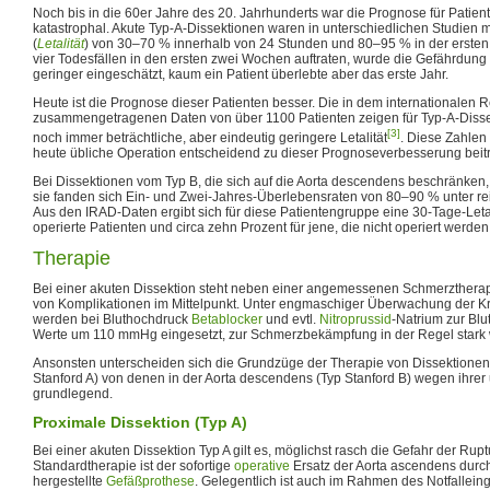
Noch bis in die 60er Jahre des 20. Jahrhunderts war die Prognose für Patient
katastrophal. Akute Typ-A-Dissektionen waren in unterschiedlichen Studien mi
(
Letalität
) von 30–70 % innerhalb von 24 Stunden und 80–95 % in der ersten
vier Todesfällen in den ersten zwei Wochen auftraten, wurde die Gefährdung
geringer eingeschätzt, kaum ein Patient überlebte aber das erste Jahr.
Heute ist die Prognose dieser Patienten besser. Die in dem internationalen 
zusammengetragenen Daten von über 1100 Patienten zeigen für Typ-A-Dissekt
[3]
noch immer beträchtliche, aber eindeutig geringere Letalität
. Diese Zahlen
heute übliche Operation entscheidend zu dieser Prognoseverbesserung beitr
Bei Dissektionen vom Typ B, die sich auf die Aorta descendens beschränken, 
sie fanden sich Ein- und Zwei-Jahres-Überlebensraten von 80–90 % unter r
Aus den IRAD-Daten ergibt sich für diese Patientengruppe eine 30-Tage-Letal
operierte Patienten und circa zehn Prozent für jene, die nicht operiert werde
Therapie
Bei einer akuten Dissektion steht neben einer angemessenen Schmerzthera
von Komplikationen im Mittelpunkt. Unter engmaschiger Überwachung der Kr
werden bei Bluthochdruck
Betablocker
und evtl.
Nitroprussid
-Natrium zur Bl
Werte um 110 mmHg eingesetzt, zur Schmerzbekämpfung in der Regel star
Ansonsten unterscheiden sich die Grundzüge der Therapie von Dissektionen 
Stanford A) von denen in der Aorta descendens (Typ Stanford B) wegen ihrer
grundlegend.
Proximale Dissektion (Typ A)
Bei einer akuten Dissektion Typ A gilt es, möglichst rasch die Gefahr der Rup
Standardtherapie ist der sofortige
operative
Ersatz der Aorta ascendens durch
hergestellte
Gefäßprothese
. Gelegentlich ist auch im Rahmen des Notfalleing