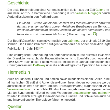
Geschichte
Die erste Beschreibung einer Aortendissektion datiert aus der Zeit
Galens
im 
aus dem Jahr 1557 stammt eine Erwähnung durch
Vesalius
.
Morgagni
berich
Aortendissektion in den Perikardraum:
Ein Mann ... wurde von einem Schmerz des rechten und kurz darauf des
danach erschien auf dem oberen Anteil des Brustbeines ein Tumor. ..
ernsthaft und fromm an seinen Abschied von diesem sterblichen Lebe
[5]
bevorstand und unausweichlich war.
(Übersetzung nach
)
Der Begriff
Dissektion
stammt vermutlich von
Laënnec
, der erstmals 1819 ü
schrieb. Den Grundstein zum heutigen Verständnis der Aortendissektion legt
[6]
Publikation im Jahr 1934
.
Eine chirurgische Behandlung der Aortendissektion wurde erstmals 1935 von
der Dissektion versucht, der Patient überlebte nicht. Ebenfalls durch operat
1955 Shaw, auch dieser Patient verstarb. Im gleichen Jahr allerdings berich
Chirurgenteam um
DeBakey
über die erste erfolgreiche Operation bei einer 
Tiermedizin
Auch bei Rindern, Hunden und Katzen sowie mindestens einem Gorilla, ein
afrikanischen Strauß sind Aortendissektionen beschrieben worden, sie werden
ausschließlich erst nach dem Tod des Tieres (
postmortal
) diagnostiziert. Als
Veterinärmedizin
u. a. erhöhter Blutdruck und angeborene Bindegewebserk
Marfan-Syndrom identifiziert worden. Wegen der
anatomischen
und
pathophy
wurden künstlich erzeugte Dissektionen bei Hunden und Schweinen auch bei
und interventioneller Therapieverfahren eingesetzt.
Quellen