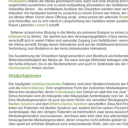
muskulären
Anteile der Media geschwächt sind, kann sich eine Blutung dort
ungehindert ausdehnen und zu einer Aufspaltung (
Dissektion
) der Gefäßwan
Adventitia führen. Als unmittelbare Auslöser der Dissektion werden zwei 
diskutiert. Am häufigsten kommt es zunächst zu einem Einriss der Intima, de
zur Media öffnet. Durch diese Öffnung (engl.:
entry
) presst der arterielle
Blutd
und Adventitia, wo es sich meist in Längsrichtung des Gefäßes weiter ausdeh
Raum („falsches
Lumen
“) schafft.
Seltener scheint eine Blutung in die Media als primäres Ereignis zu einem 
(
Hämatom
) zu führen. Sie stammt aus den Versorgungsgefäßen (
Vasa vasor
verschafft sich in vielen Fällen erst sekundär Zugang zum Gefäßlumen, wenn
die Intima zerreißt. Einige dieser Hämatome sind auf die Gefäßwand beschr
Verbindung zum Blutstrom in der Aorta (intramurales Hämatom).
Die Ausdehnung der Dissektion hängt wesentlich vom Blutdruck als treibende
Widerstandsfähigkeit der Media ab. Sie kann wenige Millimeter betragen od
der Aorta erfassen, bis in die Beckenarterien und auch in Seitenäste wie die
Nierenarterien
hinein reichen.
Risikofaktoren
Die häufigsten
prädisponierenden
Faktoren sind eine Strukturschwäche der
und die
Arteriosklerose
. Eine angeborene Form der zystischen Mediadegenera
Menschen beobachtet, deren
Aortenklappe
von Geburt an statt drei nur zwei
Diese Anomalie wird als bikuspide oder bikuspidale Aortenklappe (von lat.:
A
Eine Mediadegeneration ist auch bei einer Reihe von vererbten Bindegew
Marfan-Syndrom
und dem
Ehlers-Danlos-Syndrom
anzutreffen. Etwa fünf Pro
treten bei Patienten mit Marfan-Syndrom auf, weitere fünf bis sieben Prozent
Aortenklappe. Bei den übrigen Patienten ist mehrheitlich zwar keine klassisc
Mediadegeneration nachzuweisen, durchaus aber eine über das altersents
hinausgehende Mediadegeneration, deren Ursache nicht definitiv geklärt ist
Alter spielt ein erhöhter Blutdruck eine entscheidende Rolle, drei von vier Pat