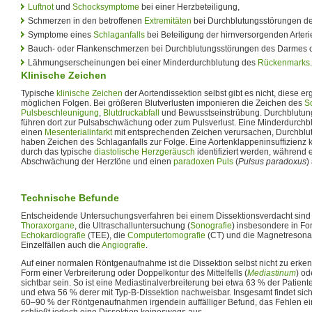
Luftnot
und
Schocksymptome
bei einer Herzbeteiligung,
Schmerzen in den betroffenen
Extremitäten
bei Durchblutungsstörungen de
Symptome eines
Schlaganfalls
bei Beteiligung der hirnversorgenden Arteri
Bauch- oder Flankenschmerzen bei Durchblutungsstörungen des Darmes o
Lähmungserscheinungen bei einer Minderdurchblutung des
Rückenmarks
.
Klinische Zeichen
Typische
klinische Zeichen
der Aortendissektion selbst gibt es nicht, diese e
möglichen Folgen. Bei größeren Blutverlusten imponieren die Zeichen des
S
Pulsbeschleunigung
,
Blutdruckabfall
und Bewusstseinstrübung. Durchblutung
führen dort zur Pulsabschwächung oder zum Pulsverlust. Eine Minderdurch
einen
Mesenterialinfarkt
mit entsprechenden Zeichen verursachen, Durchblu
haben Zeichen des Schlaganfalls zur Folge. Eine Aortenklappeninsuffizienz 
durch das typische
diastolische
Herzgeräusch
identifiziert werden, während 
Abschwächung der Herztöne und einen
paradoxen Puls
(
Pulsus paradoxus
)
Technische Befunde
Entscheidende Untersuchungsverfahren bei einem Dissektionsverdacht sind
Thoraxorgane
, die Ultraschalluntersuchung (
Sonografie
) insbesondere in F
Echokardiografie
(TEE), die
Computertomografie
(CT) und die Magnetresona
Einzelfällen auch die
Angiografie
.
Auf einer normalen Röntgenaufnahme ist die Dissektion selbst nicht zu erken
Form einer Verbreiterung oder Doppelkontur des Mittelfells (
Mediastinum
) od
sichtbar sein. So ist eine Mediastinalverbreiterung bei etwa 63 % der Patient
und etwa 56 % derer mit Typ-B-Dissektion nachweisbar. Insgesamt findet sich
60–90 % der Röntgenaufnahmen irgendein auffälliger Befund, das Fehlen e
schließt jedoch eine Dissektion keineswegs aus.