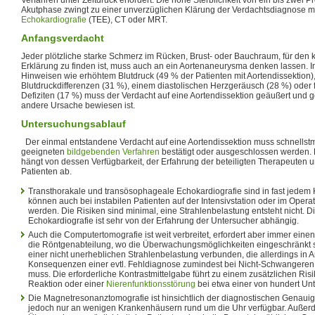
Akutphase zwingt zu einer unverzüglichen Klärung der Verdachtsdiagnose m
Echokardiografie
(TEE), CT oder MRT.
Anfangsverdacht
Jeder plötzliche starke Schmerz im Rücken, Brust- oder Bauchraum, für den 
Erklärung zu finden ist, muss auch an ein Aortenaneurysma denken lassen. 
Hinweisen wie erhöhtem Blutdruck (49 % der Patienten mit Aortendissektion),
Blutdruckdifferenzen (31 %), einem diastolischen Herzgeräusch (28 %) oder
Defiziten (17 %) muss der Verdacht auf eine Aortendissektion geäußert und g
andere Ursache bewiesen ist.
Untersuchungsablauf
Der einmal entstandene Verdacht auf eine Aortendissektion muss schnellstmö
geeigneten
bildgebenden Verfahren
bestätigt oder ausgeschlossen werden. 
hängt von dessen Verfügbarkeit, der Erfahrung der beteiligten Therapeuten
Patienten ab.
Transthorakale und transösophageale Echokardiografie sind in fast jedem
können auch bei instabilen Patienten auf der Intensivstation oder im Opera
werden. Die Risiken sind minimal, eine Strahlenbelastung entsteht nicht. D
Echokardiografie ist sehr von der Erfahrung der Untersucher abhängig.
Auch die Computertomografie ist weit verbreitet, erfordert aber immer einen
die Röntgenabteilung, wo die Überwachungsmöglichkeiten eingeschränkt se
einer nicht unerheblichen Strahlenbelastung verbunden, die allerdings in 
Konsequenzen einer evtl. Fehldiagnose zumindest bei Nicht-Schwangere
muss. Die erforderliche Kontrastmittelgabe führt zu einem zusätzlichen Ris
Reaktion oder einer
Nierenfunktionsstörung
bei etwa einer von hundert Un
Die Magnetresonanztomografie ist hinsichtlich der diagnostischen Genauigk
jedoch nur an wenigen Krankenhäusern rund um die Uhr verfügbar. Außerd