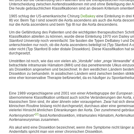
Unterscheidung zwischen Aortendissektionen
mit
und
ohne
Beteiligung der 
Die heute gebräuchlichen Klassifikationen sind an diesem Kriterium orientiert
1965 schlug der US-amerikanische Chirurg
DeBakey
eine Einteilung in drei
III) vor. Beim Typ I sind sowohl die Aorta ascendens als auch die Aorta descen
nur die Aorta ascendens und beim Typ III nur die Aorta descendens.
Um die Gefährdung des Patienten und die wichtigsten therapeutischen Schrit
Klassifikation ableiten zu können, wurde diese Einteilung 1970 von Dailey un
Stanford University
noch vereinfacht. Sie fassten die Typen DeBakey I und 
unterschieden nur noch, ob die Aorta ascendens beteiligt ist (Typ Stanford A 
oder nicht (Typ Stanford B oder distale Dissektion). Diese Klassifikation hat 
durchgesetzt.
Umstritten ist noch, wie das von vielen als „Vorstufe“ oder „enge Verwandte“ 
betrachtete intramurale Hämatom (IMH) und das penetrierende Ulkus einzuor
als Dissektion angesehen und bezeichnet. In den westlichen Ländern besteht
Dissektion zu behandeln. In asiatischen Ländern wird zwischen beiden strikt
eine eher konservative Therapie befürwortet, da es häufiger zu Spontanhei
Eine 1989 vorgeschlagene und 2001 von einer Arbeitsgruppe der
European S
übernommene Klassifikation umfasst auch solche Veränderungen der Aorta, d
klassischen Sinn sind, ihr aber ähneln oder vorausgehen. Zwar hat sich diese 
klinischen Routine bislang nicht durchgesetzt, durchaus aber eine gemeinsa
vielerlei Hinsicht ähnlichen Erkrankungen der Aorta. Der zunehmend gebräu
[2]
Aortensyndrom“
fasst Aortendissektion, intramurales Hämatom, Aortenulku
Aortenaneurysmas zusammen.
Als akut wird eine Dissektion bezeichnet, wenn ihre Symptome nicht länger 
Andernfalls spricht man von einer chronischen Dissektion.