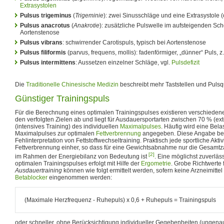
Extrasystolen
Pulsus trigeminus
(
Trigeminie
): zwei Sinusschläge und eine Extrasystole 
Pulsus anacrotus
(
Anakrotie
): zusätzliche Pulswelle im aufsteigenden Sch
Aortenstenose
Pulsus vibrans
: schwirrender Carotispuls, typisch bei Aortenstenose
Pulsus filiformis
(parvus, frequens, mollis): fadenförmiger, „dünner“ Puls, z.
Pulsus intermittens
: Aussetzen einzelner Schläge, vgl.
Pulsdefizit
Die
Traditionelle Chinesische Medizin
beschreibt mehr Taststellen und Pulsqu
Günstiger Trainingspuls
Für die Berechnung eines optimalen Trainingspulses existieren verschiedene
den verfolgten Zielen ab und liegt für Ausdauersportarten zwischen 70 % (ex
(intensives Training) des individuellen
Maximalpulses
. Häufig wird eine Bel
Maximalpulses zur optimalen
Fettverbrennung
angegeben. Diese Angabe ber
Fehlinterpretation von Fettstoffwechseltraining. Praktisch jede sportliche Aktiv
Fettverbrennung einher, so dass für eine Gewichtsabnahme nur die Gesamtza
[2]
im Rahmen der Energiebilanz von Bedeutung ist
. Eine möglichst zuverläs
optimalen Trainingspulses erfolgt mit Hilfe der
Ergometrie
. Grobe Richtwerte 
Ausdauertraining
können wie folgt ermittelt werden, sofern keine Arzneimitte
Betablocker
eingenommen werden:
(Maximale Herzfrequenz - Ruhepuls) x 0,6 + Ruhepuls = Trainingspuls
oder schneller, ohne Berücksichtigung individueller Gegebenheiten (ungenau