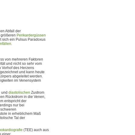
en Abfall der
bei größeren
Perikardergüssen
et sich ein Pulsus Paradoxus
nfällen
.
luss von mehreren Faktoren
tät und nicht so sehr vom
n Vorhof des Herzens
fgezeichnet und kann heute
Körpers abgeleitet werden.
digkeiten im Venensystem
n
und
diastolischen
Zustrom
en Rückstrom in die Venen,
om entspricht der
erdings nur bei
r schweren
ystole in erheblichem Maß
tolische Tal der
okardiografie
(TEE) auch aus
s einer