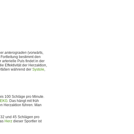
ner
anterograden
(vorwärts,
 Fortleitung bestimmt den
 arterielle Puls findet in der
 Effektivität der Herzaktion,
Gefäßen während der
Systole
,
is 100 Schläge pro Minute.
EKG
. Das hängt mit früh
n Herzaktion führen. Man
n 32 und 45 Schlägen pro
Das
Herz
dieser Sportler ist