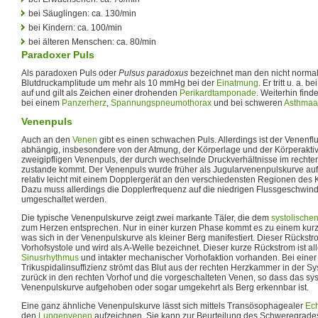
bei Säuglingen: ca. 130/min
bei Kindern: ca. 100/min
bei älteren Menschen: ca. 80/min
Paradoxer Puls
Als paradoxen Puls oder
Pulsus paradoxus
bezeichnet man den nicht normal
Blutdruckamplitude um mehr als 10 mmHg bei der
Einatmung
. Er tritt u. a. 
auf und gilt als Zeichen einer drohenden
Perikardtamponade
. Weiterhin find
bei einem
Panzerherz
,
Spannungspneumothorax
und bei schweren
Asthmaa
Venenpuls
Auch an den
Venen
gibt es einen schwachen Puls. Allerdings ist der Venenf
abhängig, insbesondere von der Atmung, der Körperlage und der Körperaktivi
zweigipfligen Venenpuls, der durch wechselnde Druckverhältnisse im rechte
zustande kommt. Der Venenpuls wurde früher als Jugularvenenpulskurve au
relativ leicht mit einem Dopplergerät an den verschiedensten Regionen des 
Dazu muss allerdings die Dopplerfrequenz auf die niedrigen Flussgeschwin
umgeschaltet werden.
Die typische Venenpulskurve zeigt zwei markante Täler, die dem
systolische
zum Herzen entsprechen. Nur in einer kurzen Phase kommt es zu einem kurz
was sich in der Venenpulskurve als kleiner Berg manifestiert. Dieser Rückstr
Vorhofsystole und wird als A-Welle bezeichnet. Dieser kurze Rückstrom ist all
Sinusrhythmus
und intakter mechanischer Vorhofaktion vorhanden. Bei eine
Trikuspidalinsuffizienz strömt das Blut aus der rechten Herzkammer in der S
zurück in den rechten Vorhof und die vorgeschalteten Venen, so dass das sys
Venenpulskurve aufgehoben oder sogar umgekehrt als Berg erkennbar ist.
Eine ganz ähnliche Venenpulskurve lässt sich mittels Transösophagealer
Ech
den
Lungenvenen
aufzeichnen. Sie kann zur Beurteilung des Schweregrade