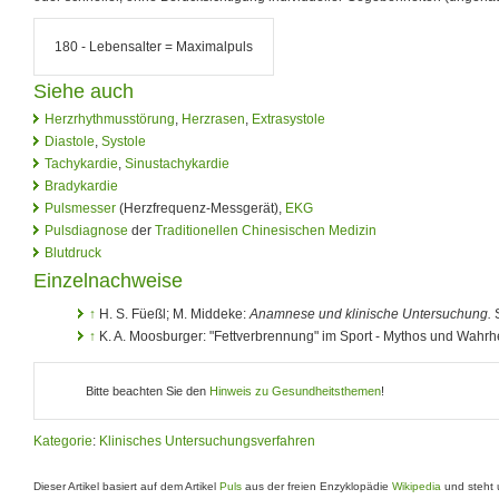
180 - Lebensalter = Maximalpuls
Siehe auch
Herzrhythmusstörung
,
Herzrasen
,
Extrasystole
Diastole
,
Systole
Tachykardie
,
Sinustachykardie
Bradykardie
Pulsmesser
(Herzfrequenz-Messgerät),
EKG
Pulsdiagnose
der
Traditionellen Chinesischen Medizin
Blutdruck
Einzelnachweise
↑
H. S. Füeßl; M. Middeke:
Anamnese und klinische Untersuchung.
S
↑
K. A. Moosburger: "Fettverbrennung" im Sport - Mythos und Wahrhe
Bitte beachten Sie den
Hinweis zu Gesundheitsthemen
!
Kategorie
:
Klinisches Untersuchungsverfahren
Dieser Artikel basiert auf dem Artikel
Puls
aus der freien Enzyklopädie
Wikipedia
und steht 