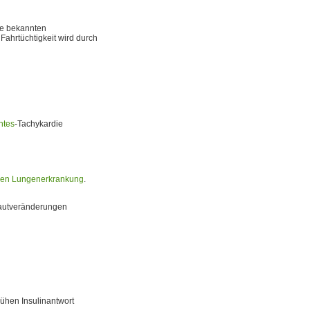
Die bekannten
Fahrtüchtigkeit wird durch
ntes
-Tachykardie
iven Lungenerkrankung
.
Hautveränderungen
ühen Insulinantwort