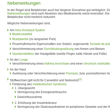
Nebenwirkungen
In der Regel sind Betablocker auch bei längerer Einnahme gut verträglich. 
Nebenwirkungen
sind nach Absetzen des Medikaments meist reversibel. Die 
Betablocker nicht merklich reduziert.
Mögliche Nebenwirkungen sind:
Am
Herz-Kreislauf-System
Blutdruckabfall
Bradykardie
(zu langsamer Puls)
Proarrhythmische Eigenschaften von Sotalol, sogenannte
Torsade de poi
Verschlimmerung einer
Durchblutungsstörung
von Armen und Beinen
Vasokonstriktion
der Hautgefäße (weiße Finger, kalte Hände und Füße)
An der
Lunge
Verschlimmerung eines
Asthma bronchiale
und einer
chronisch obstrukt
An der Haut
Auslösung oder Verschlechterung einer
Psoriasis
, bzw. psoriasiformen 
[3]
Stoffwechsel (gilt nicht für Carvedilol und Nebivolol)
:
Förderung des
metabolischen Syndroms
1. Übergewicht
Verringerung des Energieverbrauchs
Gewichtszunahme
2. Erhöhung der Insulintoleranz
Verringerung der Glukoseaufnahme im peripheren Gewebe und der fr