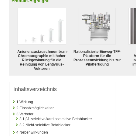
Produkt-Highlight
Anionenaustauschmembran-
Rationalisierte Einweg-TFF-
Chromatographie mit hoher
Plattform für die
V
Rückgewinnung für die
Prozessentwicklung bis zur
n
Reinigung von Lentivirus-
Pilotfertigung
in
Vektoren
Inhaltsverzeichnis
1
Wirkung
2
Einsatzmöglichkeiten
3
Vertreter
3.1
β1-selektive/kardioselektive Betablocker
3.2
Nicht-selektive Betablocker
4
Nebenwirkungen