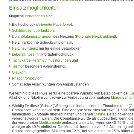
Einsatzmöglichkeiten
Mögliche
Indikationen
sind
Bluthochdruck (
Arterielle Hypertonie
),
Schilddrüsenüberfunktion
,
Durchblutungsstörungen
des Herzens (
Koronare Herzkrankheit
),
Herzinfarkt ohne Schocksymptomatik,
Herzinsuffizienz
nur für einige Betablocker,
Leberzirrhose
mit Pfortaderhochdruck,
Tachykarde
Herzrhythmusstörungen
und
Tremor
, besonders Aktionstremor.
Glaukom
Phäochromozytom
Somatische Auswirkungen von Angstzuständen
Weiterhin gibt es Hinweise für eine positive Wirkung von Betablockern bei
En
Alkohol- und Nikotinsucht sowie zur Vorbeugung von häufigen
Migräneanfäl
Wichtig für diese (Schutz-)Wirkung ist offenbar auch die Einnahmetreue (
Co
Compliance kann tödlich sein. Eine Analyse stützt sich auf etwa 31.500 Pati
mindestens 15 Monate überlebt hatten und denen
Statine
, Betablocker od
verordnet worden waren. Die Compliance wurde als gut beurteilt, wenn di
der verordneten
Medikamente
einlösten, als mäßig, wenn sie 40-79 % und 
weniger als 40 % einlösten. Die Mortalität innerhalb von 2,4 Jahren lag bei
Compliance gegenüber Statinen um 12 %, bei schlechter um 25 % höher als