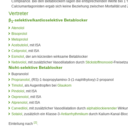
Compliance. Bei den Betablockern lagen die entsprechenden Werte bei 1 
Calciumantagonisten ergab sich keine Beziehung zwischen Mortalität und Z
Vertreter
β
-selektive/kardioselektive Betablocker
1
Atenolol
Bisoprolol
Metoprolol
Acebutolol
, mit ISA
Celiprolol
, mit ISA
Esmolol
, der am kürzesten wirksame Betablocker
Nebivolol
, mit zusätzlicher Vasodilatation durch
Stickstoffmonoxid
-Freisetz
Nicht-selektive Betablocker
Bupranolol
Propranolol
, (RS)-1-Isopropylamino-3-(1-naphthyloxy)-2-propanol
Timolol
, als Augentropfen bei
Glaukom
Pindolol
, mit ISA
Oxprenolol
, mit ISA
Alprenolol
, mit ISA
Carvedilol
, mit zusätzlicher Vasodilatation durch
alphablockierender
Wirku
Sotalol
, zusätzlich ein Klasse-3-
Antiarrhythmikum
durch Kalium-Kanal-Blo
[2]
Einteilung nach
.