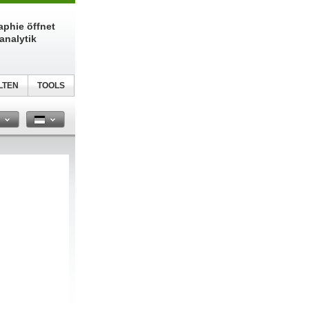
phie öffnet
analytik
LTEN
TOOLS
n