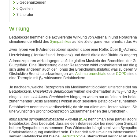
5
Gegenanzeigen
6
Quellen
7
Literatur
Wirkung
Betablocker hemmen die aktivierende Wirkung von Adrenalin und Noradrenal
stimulierende Effekt des
Sympathikus
auf die Zielorgane, vornehmlich das He
Zwei Typen von β-Adrenozeptoren spielen dabei eine Rolle: Über β
-Adrenoz
1
Herzleistung (Herzkraft und -frequenz) und damit direkt der Blutdruck angere
Adrenozeptoren wirkt dagegen auf die glatten Muskeln der Bronchien, der G
Blutgefäße. Eine Blockierung dieser Rezeptoren wirkt kontrahierend auf die g
sich unter anderem auch der Tonus der Bronchialmuskulatur, was zu deren 
Obstruktive Bronchialerkrankungen wie
Asthma bronchiale
oder
COPD
sind 
eine Therapie mit β
-wirksamen Betablockern.
2
Je nachdem, welche Rezeptoren ein Medikament blockiert, unterscheidet ma
Betablockern.
Unselektive Betablocker
wirken gleichermaßen auf β
- und β
1
2
eingesetzten
selektiven Betablocker
hingegen wirken nur auf einen der beid
zunehmender Dosis allerdings wirken auch selektive Betablocker zunehmend
Betablocker nennt man kardioselektiv, da sie vor allem am Herzen wirken. Sie
unerwünschten Bronchokonstriktion (Zusammenziehen der Bronchien).
Intrinsische sympathomimetische Aktivität
(
ISA
) nennt man eine partiell agoni
Betablocker. Dies bedeutet, dass sie den Betarezeptor bei niedrigem Sympat
hohem Sympathotonus hemmen. Das Wirkmuster hängt somit vom Sympathot
Bradykardieneigung vorteilhaft sein. Es handelt sich um einen interessante
senken Betablocker mit ISA bei
Herzinfarkt
die Sterblichkeit geringer ab als 