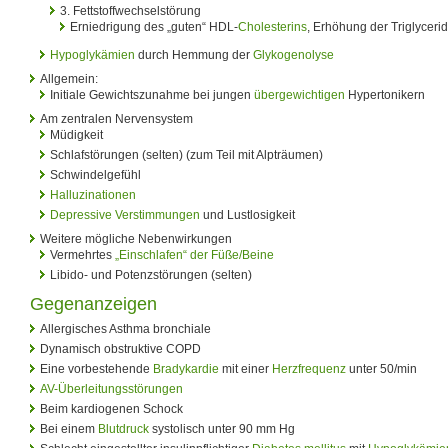
3. Fettstoffwechselstörung
Erniedrigung des „guten“ HDL-
Cholesterins
, Erhöhung der Triglyceri
Hypoglykämien
durch Hemmung der
Glykogenolyse
Allgemein:
Initiale Gewichtszunahme bei jungen
übergewichtigen
Hypertonikern
Am zentralen Nervensystem
Müdigkeit
Schlafstörungen (selten) (zum Teil mit Alpträumen)
Schwindelgefühl
Halluzinationen
Depressive Verstimmungen
und Lustlosigkeit
Weitere mögliche Nebenwirkungen
Vermehrtes
„Einschlafen“ der Füße/Beine
Libido- und Potenzstörungen (selten)
Gegenanzeigen
Allergisches Asthma bronchiale
Dynamisch obstruktive COPD
Eine vorbestehende
Bradykardie
mit einer
Herzfrequenz
unter 50/min
AV-Überleitungsstörungen
Beim kardiogenen Schock
Bei einem
Blutdruck
systolisch unter 90 mm Hg