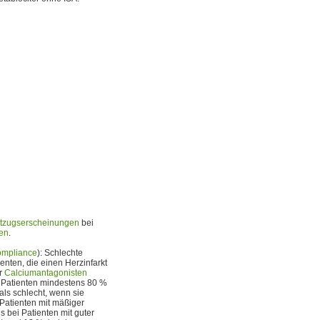
tzugserscheinungen
bei
len
.
mpliance
): Schlechte
enten, die einen Herzinfarkt
er
Calciumantagonisten
e Patienten mindestens 80 %
als schlecht, wenn sie
 Patienten mit mäßiger
 bei Patienten mit guter