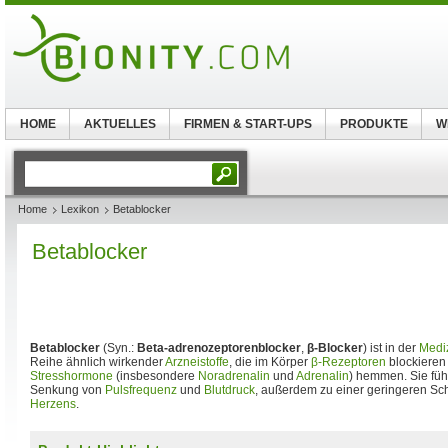
HOME
AKTUELLES
FIRMEN & START-UPS
PRODUKTE
W
Home
Lexikon
Betablocker
Betablocker
Betablocker
(Syn.:
Beta-adrenozeptorenblocker
,
β-Blocker
) ist in der
Medi
Reihe ähnlich wirkender
Arzneistoffe
, die im Körper
β-Rezeptoren
blockieren
Stresshormone
(insbesondere
Noradrenalin
und
Adrenalin
) hemmen. Sie füh
Senkung von
Pulsfrequenz
und
Blutdruck
, außerdem zu einer geringeren Sch
Herzens
.