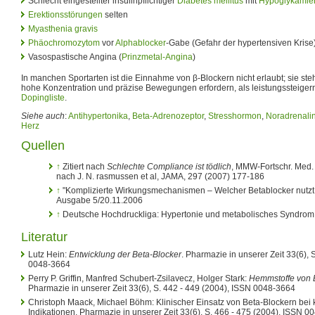
Schlecht eingestellter insulinpflichtiger
Diabetes mellitus
mit
Hypoglykämie
Erektionsstörungen
selten
Myasthenia gravis
Phäochromozytom
vor
Alphablocker
-Gabe (Gefahr der hypertensiven Krise
Vasospastische Angina (
Prinzmetal-Angina
)
In manchen Sportarten ist die Einnahme von β-Blockern nicht erlaubt; sie steh
hohe Konzentration und präzise Bewegungen erfordern, als leistungssteige
Dopingliste
.
Siehe auch
:
Antihypertonika
,
Beta-Adrenozeptor
,
Stresshormon
,
Noradrenali
Herz
Quellen
↑
Zitiert nach
Schlechte Compliance ist tödlich
, MMW-Fortschr. Med. Nr
nach J. N. rasmussen et al, JAMA, 297 (2007) 177-186
↑
"Komplizierte Wirkungsmechanismen – Welcher Betablocker nut
Ausgabe 5/20.11.2006
↑
Deutsche Hochdruckliga: Hypertonie und metabolisches Syndrom
Literatur
Lutz Hein:
Entwicklung der Beta-Blocker
. Pharmazie in unserer Zeit 33(6), 
0048-3664
Perry P. Griffin, Manfred Schubert-Zsilavecz, Holger Stark:
Hemmstoffe von 
Pharmazie in unserer Zeit 33(6), S. 442 - 449 (2004), ISSN 0048-3664
Christoph Maack, Michael Böhm: Klinischer Einsatz von Beta-Blockern bei
Indikationen. Pharmazie in unserer Zeit 33(6), S. 466 - 475 (2004), ISSN 