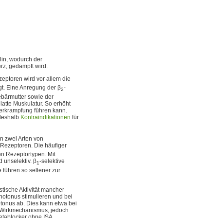
in, wodurch der
rz, gedämpft wird.
eptoren wird vor allem die
gt. Eine Anregung der β
-
2
ebärmutter sowie der
latte Muskulatur. So erhöht
Verkrampfung führen kann.
deshalb
Kontraindikationen
für
n zwei Arten von
-Rezeptoren. Die häufiger
en Rezeptortypen. Mit
 unselektiv. β
-selektive
1
 führen so seltener zur
stische Aktivität mancher
hotonus stimulieren und bei
onus ab. Dies kann etwa bei
n Wirkmechanismus, jedoch
Betablocker ohne ISA.