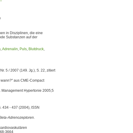
n
)
en in Disziplinen, die eine
rnde Substanzen auf der
n
,
Adrenalin
,
Puls
,
Blutdruck
,
. 5 / 2007 (149. Jg.), S. 22, zitiert
zt wann?" aus CME-Compact
. Management Hypertonie 2005;5
S. 434 - 437 (2004), ISSN
Beta-Adrenozeptoren
.
 kardiovaskulären
0048-3664