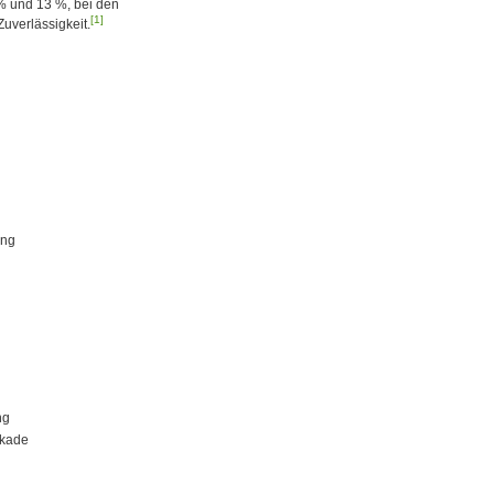
% und 13 %, bei den
[1]
uverlässigkeit.
ung
ng
ckade