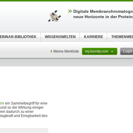
Digitale Membranchromatogra
neue Horizonte in der Protein
EBINAR-BIBLIOTHEK
WISSENSWELTEN
KARRIERE
THEMENWE
Meine Merkliste
my.bionity.com
Logi
zin
ein Sammelbegriff für eine
 und so die Wirkung einiger
ren dadurch zu einer
lagkraft und Erregbarkeit des