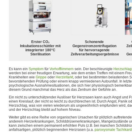
Erster CO₂
Schonende
Inkubationsschüttler mit
Gegenstromzentrifugation
Zel
integrierter 180°C
für hervorragende
Sterilisation
Zellverarbeitungsergebnisse
Ge
Es kann ein
Symptom
für
Vorhofflimmern
sein. Der beschleunigte
Herzschlag
werden bei einer freudigen Erwartung, wie dem ersten Treffen mit einem Freu
Krankheiten wie
Grippe
oder
Herzinfarkt
, oder bei bestimmten belastenden Si
bevorstehenden Prüfung oder einem knapp vermiedenen Autounfall. In letzter
psychologische Ausnahmesituationen, die sich hier physiologisch bemerkba
diesem Grund manchmal das Herz als das Zentrum der Gefühle an.
Ein nicht zu unterschätzender Auslöser für Herzrasen kann auch Angst und Pa
einen Kreislauf, der nicht so leicht zu durchbrechen ist. Durch Angst, Panik o
Herzschlag, was von vielen wiederum als ungewöhnlich empfunden wird, dadu
und der Herzschlag bleibt auf hohem Niveau.
Weiter gibt es eine Reihe von organischen Ursachen für plötzlich auftretend
anderem Herzerkrankungen, Schilddrüsenerkrankungen, Mangelzustände u
kann zwischen einem permanent erhöhten Puls (z.B. bei manchen Schilddr
anfallsartigen, plötzlich beginnenden Herzrasen (u.a.
paroxysmale Tachikard