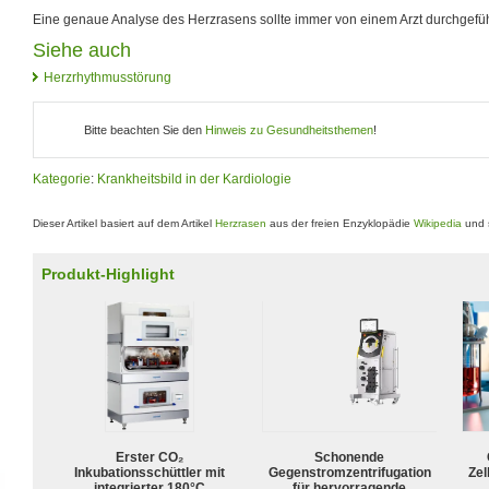
Eine genaue Analyse des Herzrasens sollte immer von einem Arzt durchgefü
Siehe auch
Herzrhythmusstörung
Bitte beachten Sie den
Hinweis zu Gesundheitsthemen
!
Kategorie
:
Krankheitsbild in der Kardiologie
Dieser Artikel basiert auf dem Artikel
Herzrasen
aus der freien Enzyklopädie
Wikipedia
und s
Produkt-Highlight
Erster CO₂
Schonende
Inkubationsschüttler mit
Gegenstromzentrifugation
Zel
integrierter 180°C
für hervorragende