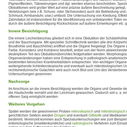
Pigmentflecken, Tätowierungen und dgl. werden ebenso beschrieben. Spezie
Obduktionen wird großer Wert auf eine präzise äußere Beschreibung gelegt,
Verletzungen (wie z.B. Schuss- oder Stichwunden) auch die Bekleidung und
Schmuck, Armbanduhr, usw.) umfasst. Die Untersuchung von Kleidung, Effek
Zahnstatus ist insbesondere für die Identifizierung von unbekannten Toten
durch die äußere Besichtigung Rückschlüsse auf äußere Einwirkungen etc.
Innere Besichtigung
Die innere Leichenbeschau gliedert sich in eine Obduktion der Schädelhöhle
und der Bauchorgane. Mit spezieller Schnitttechnik werden alle drei Körper
Brusthöhle und Bauchhöhle) eröffnet und die Organe freigelegt. Die Organe
Farbe, Konsistenz und Kohärenz beurteilt, wobei von der Norm abweichend
deskriptiven Teil des Obduktionsberichtes festgehalten werden. Morphologis
Organveränderungen haben eine Entsprechung in pathologisch-anatomischen
bestimmten klinischen Krankheitsbildern entsprechen. Von wichtigen Organe
weitergehende lichtmikroskopische und eventuell auch mikrobiologischen Un
rechtsmedizinische Gutachten wird auch noch Blut und Urin des Verstorbene
Untersuchungen gewonnen.
Nachsorge
Im Anschluss an die innere Besichtigung werden die Organe und Gewebe d
die Hautschnitte vernäht und der Leichnam gewaschen. Dadurch soll u. a. 
offenen Sarg ermöglicht werden.
Weiteres Vorgehen
Später werden die gewonnenen Proben
mikroskopisch
und
mikrobiologisch
u
gerichtlichen Sektion werden
Drogen
und eventuell
Giftstoffe
und Medikamen
bestimmt. Vereinzelt kommen auch Spezialuntersuchungen wie zum Beispie
entomologische (insektenkundliche) und
radiologische
Verfahren zum Einsat