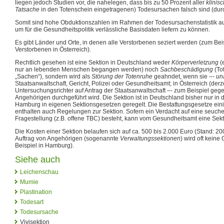
liegen jedoch Studien vor, die nahelegen, dass bis zu 50 Prozent aller
klinis
Tatsache
in den Totenschein eingetragenen) Todesursachen falsch sind (durch 
Somit sind hohe Obduktionszahlen im Rahmen der Todesursachenstatistik auc
um für die Gesundheitspolitik verlässliche Basisdaten liefern zu können.
Es gibt Länder und Orte, in denen alle Verstorbenen seziert werden (zum Beisp
Verstorbenen in Österreich).
Rechtlich gesehen ist eine Sektion in Deutschland weder
Körperverletzung
(
nur an lebenden Menschen begangen werden) noch
Sachbeschädigung
(Tot
„Sachen“), sondern wird als
Störung der Totenruhe
geahndet, wenn sie –-
una
Staatsanwaltschaft, Gericht, Polizei oder Gesundheitsamt; in Österreich (der
Untersuchungsrichter auf Antrag der Staatsanwaltschaft –- zum Beispiel geg
Angehörigen durchgeführt wird. Die Sektion ist in Deutschland bisher nur in
Hamburg in eigenen Sektionsgesetzen geregelt. Die Bestattungsgesetze ein
enthalten auch Regelungen zur Sektion. Sofern ein Verdacht auf eine seuch
Fragestellung (z.B. offene TBC) besteht, kann vom Gesundheitsamt eine Sek
Die Kosten einer Sektion belaufen sich auf ca. 500 bis 2.000 Euro (Stand: 20
Auftrag von Angehörigen (sogenannte
Verwaltungssektionen
) wird oft kein
Beispiel in Hamburg).
Siehe auch
Leichenschau
Mumie
Plastination
Todesart
Todesursache
Vivisektion