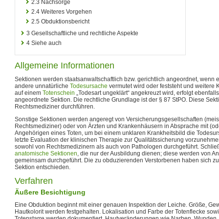
2.3
Nachsorge
2.4
Weiteres Vorgehen
2.5
Obduktionsbericht
3
Gesellschaftliche und rechtliche Aspekte
4
Siehe auch
Allgemeine Informationen
Sektionen werden staatsanwaltschaftlich bzw. gerichtlich angeordnet, wenn 
andere unnatürliche
Todesursache
vermutet wird oder feststeht und weitere 
auf einem
Totenschein
„Todesart ungeklärt“ angekreuzt wird, erfolgt ebenfalls
angeordnete Sektion. Die rechtliche Grundlage ist der § 87 StPO. Diese Sekt
Rechtsmediziner durchführen.
Sonstige Sektionen werden angeregt von Versicherungsgesellschaften (meis
Rechtsmediziner) oder von Ärzten und Krankenhäusern in Absprache mit (ode
Angehörigen eines Toten, um bei einem unklaren Krankheitsbild die Todesur
letzte Evaluation der klinischen Therapie zur Qualitätssicherung vorzunehm
sowohl von Rechtsmedizinern als auch von Pathologen durchgeführt. Schließ
anatomische Sektionen
, die nur der Ausbildung dienen; diese werden von 
gemeinsam durchgeführt. Die zu obduzierenden Verstorbenen haben sich zu Le
Sektion entschieden.
Verfahren
Äußere Besichtigung
Eine Obduktion beginnt mit einer genauen Inspektion der Leiche. Größe, Ge
Hautkolorit werden festgehalten. Lokalisation und Farbe der Totenflecke so
Totenstarre werden dokumentiert. Hautveränderungen wie Narben, Wunden