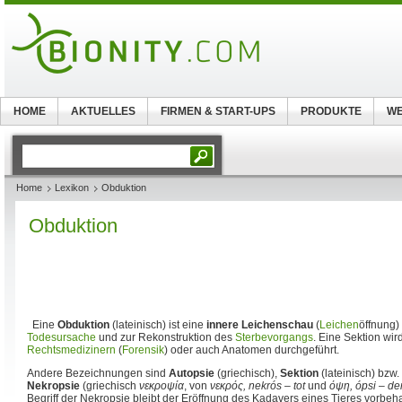
HOME
AKTUELLES
FIRMEN & START-UPS
PRODUKTE
WE
Home
Lexikon
Obduktion
Obduktion
Eine
Obduktion
(lateinisch) ist eine
innere Leichenschau
(
Leichen
öffnung)
Todesursache
und zur Rekonstruktion des
Sterbevorgangs
. Eine Sektion wi
Rechtsmedizinern
(
Forensik
) oder auch Anatomen durchgeführt.
Andere Bezeichnungen sind
Autopsie
(griechisch),
Sektion
(lateinisch) bzw.
Nekropsie
(griechisch
νεκροψία
, von
νεκρός, nekrós – tot
und
όψη, ópsi – de
Begriff der Nekropsie bleibt der Eröffnung des Kadavers eines Tieres vorbeha