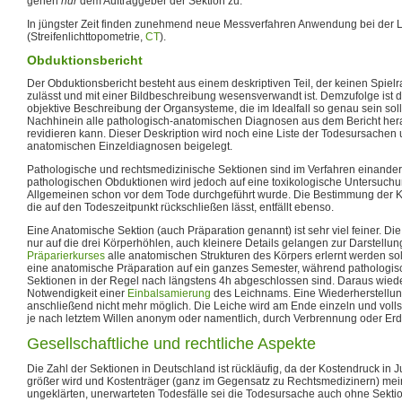
gehen
nur
dem Auftraggeber der Sektion zu.
In jüngster Zeit finden zunehmend neue Messverfahren Anwendung bei der
(Streifenlichttopometrie,
CT
).
Obduktionsbericht
Der Obduktionsbericht besteht aus einem deskriptiven Teil, der keinen Spielr
zulässt und mit einer Bildbeschreibung wesensverwandt ist. Demzufolge ist de
objektive Beschreibung der Organsysteme, die im Idealfall so genau sein soll
Nachhinein alle pathologisch-anatomischen Diagnosen aus dem Bericht he
revidieren kann. Dieser Deskription wird noch eine Liste der Todesursachen 
anatomischen Einzeldiagnosen beigelegt.
Pathologische und rechtsmedizinische Sektionen sind im Verfahren einander 
pathologischen Obduktionen wird jedoch auf eine toxikologische Untersuchun
Allgemeinen schon vor dem Tode durchgeführt wurde. Die Bestimmung der K
die auf den Todeszeitpunkt rückschließen lässt, entfällt ebenso.
Eine Anatomische Sektion (auch Präparation genannt) ist sehr viel feiner. Die
nur auf die drei Körperhöhlen, auch kleinere Details gelangen zur Darstell
Präparierkurses
alle anatomischen Strukturen des Körpers erlernt werden sol
eine anatomische Präparation auf ein ganzes Semester, während pathologis
Sektionen in der Regel nach längstens 4h abgeschlossen sind. Daraus wiede
Notwendigkeit einer
Einbalsamierung
des Leichnams. Eine Wiederherstellun
anschließend nicht mehr möglich. Die Leiche wird am Ende einzeln und vollstä
je nach letztem Willen anonym oder namentlich, durch Verbrennung oder Erd
Gesellschaftliche und rechtliche Aspekte
Die Zahl der Sektionen in Deutschland ist rückläufig, da der Kostendruck in
größer wird und Kostenträger (ganz im Gegensatz zu Rechtsmedizinern) mein
ungeklärten, unerwarteten Todesfälle sei die Todesursache auch ohne Sekti