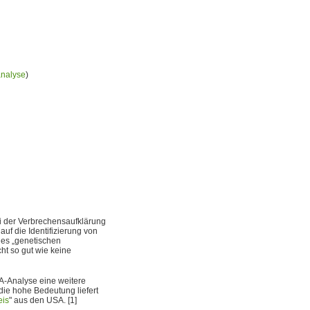
nalyse
)
ei der Verbrechensaufklärung
uf die Identifizierung von
des „genetischen
t so gut wie keine
A-Analyse eine weitere
die hohe Bedeutung liefert
eis
" aus den USA. [1]