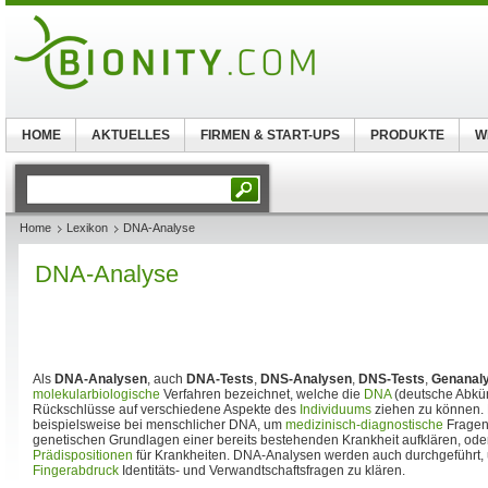
HOME
AKTUELLES
FIRMEN & START-UPS
PRODUKTE
W
Home
Lexikon
DNA-Analyse
DNA-Analyse
Als
DNA-Analysen
, auch
DNA-Tests
,
DNS-Analysen
,
DNS-Tests
,
Genanal
molekularbiologische
Verfahren bezeichnet, welche die
DNA
(deutsche Abkü
Rückschlüsse auf verschiedene Aspekte des
Individuums
ziehen zu können. 
beispielsweise bei menschlicher DNA, um
medizinisch-diagnostische
Fragen 
genetischen Grundlagen einer bereits bestehenden Krankheit aufklären, od
Prädispositionen
für Krankheiten. DNA-Analysen werden auch durchgeführt,
Fingerabdruck
Identitäts- und Verwandtschaftsfragen zu klären.