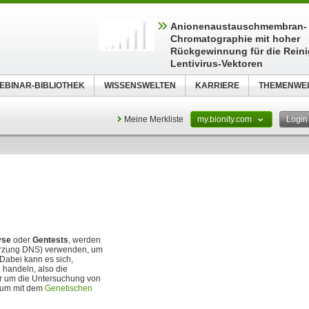
Anionenaustauschmembran-
Chromatographie mit hoher
Rückgewinnung für die Rein
Lentivirus-Vektoren
EBINAR-BIBLIOTHEK
WISSENSWELTEN
KARRIERE
THEMENWE
Meine Merkliste
my.bionity.com
Logi
yse
oder
Gentests
, werden
rzung DNS) verwenden, um
Dabei kann es sich,
handeln, also die
er um die Untersuchung von
 um mit dem
Genetischen