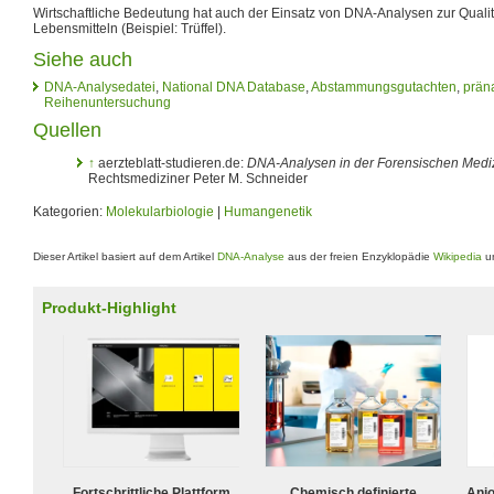
Wirtschaftliche Bedeutung hat auch der Einsatz von DNA-Analysen zur Quali
Lebensmitteln (Beispiel: Trüffel).
Siehe auch
DNA-Analysedatei
,
National DNA Database
,
Abstammungsgutachten
,
präna
Reihenuntersuchung
Quellen
↑
aerzteblatt-studieren.de:
DNA-Analysen in der Forensischen Medi
Rechtsmediziner Peter M. Schneider
Kategorien:
Molekularbiologie
|
Humangenetik
Dieser Artikel basiert auf dem Artikel
DNA-Analyse
aus der freien Enzyklopädie
Wikipedia
un
Produkt-Highlight
Fortschrittliche Plattform
Chemisch definierte
Ani