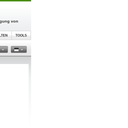
igung von
LTEN
TOOLS
n