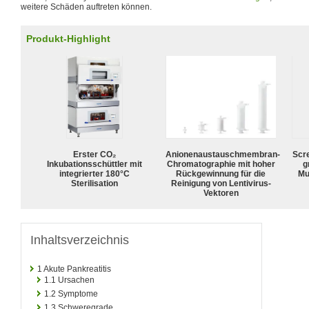
weitere Schäden auftreten können.
Produkt-Highlight
Erster CO₂
Anionenaustauschmembran-
Scr
Inkubationsschüttler mit
Chromatographie mit hoher
g
integrierter 180°C
Rückgewinnung für die
Mu
Sterilisation
Reinigung von Lentivirus-
Vektoren
Inhaltsverzeichnis
1
Akute Pankreatitis
1.1
Ursachen
1.2
Symptome
1.3
Schweregrade