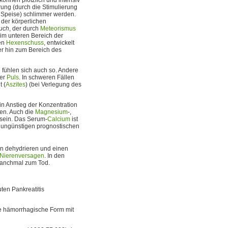
ung (durch die Stimulierung
Speise) schlimmer werden.
 der körperlichen
uch
, der durch
Meteorismus
im unteren Bereich der
ten
Hexenschuss
, entwickelt
r hin zum Bereich des
 fühlen sich auch so. Andere
ter
Puls
. In schweren Fällen
 (
Aszites
) (bei Verlegung des
in Anstieg der Konzentration
en. Auch die
Magnesium
-,
 sein. Das Serum-
Calcium
ist
n ungünstigen prognostischen
ann dehydrieren und einen
Nierenversagen
. In den
 manchmal zum Tod.
uten Pankreatitis
ine hämorrhagische Form mit