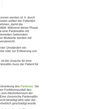
gonnen werden (d. h. durch
mein sollten die Patienten
nehmen, damit die
tfällt. Während dieser Phase
a eine Pankreatitis mit
eklemmten Gallenstein
er Blutwerte werden mit
verabreicht.
 unter Umständen ein
ebe oder zur Entleerung von
 Ist die Ursache für eine
nkreatitis muss der Patient für
e Erkrankung des
Pankreas
. Sie
en Funktionsausfall des
ng zum Alkoholkonsum der
 Eine chronische Pankreatitis
cht beseitigt wird oder der
rheblich geschädigt wurde.