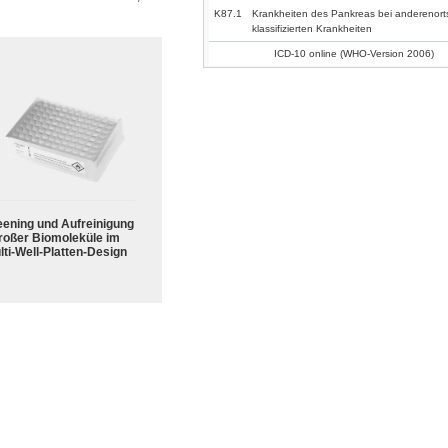
K87.1
Krankheiten des Pankreas bei anderenort
klassifizierten Krankheiten
ICD-10 online (WHO-Version 2006)
eening und Aufreinigung
roßer Biomoleküle im
lti-Well-Platten-Design