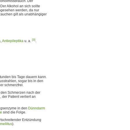
lkoholmissbrauch. Der
. Der Alkohol an sich sollte
 angesehen werden, da nur
Rauchen gilt als unabhängiger
[3]
a
,
Antiepileptika
u. a.
.
 Stunden bis Tage dauern kann.
sstrahlen, sogar bis in den
er schmerzfrei.
or den Schmerzen nach der
er Patient verliert an
ungsenzyme in den
Dünndarm
le
sind die Folge.
fortschreitender Entzündung
mellitus
).