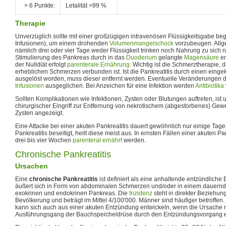
> 6 Punkte:
Letalität >99 %
Therapie
Unverzüglich sollte mit einer großzügigen intravenösen Flüssigkeitsgabe be
Infusionen), um einem drohenden
Volumenmangelschock
vorzubeugen. Allge
nämlich drei oder vier Tage weder Flüssigkeit trinken noch Nahrung zu sich 
Stimulierung des Pankreas durch in das
Duodenum
gelangte
Magensäure
en
der Nulldiät erfolgt
parenterale Ernährung
. Wichtig ist die Schmerztherapie, d
erheblichen Schmerzen verbunden ist. Ist die Pankreatitis durch einen eing
ausgelöst worden, muss dieser entfernt werden. Eventuelle Veränderungen d
Infusionen
ausgeglichen. Bei Anzeichen für eine Infektion werden
Antibiotika
Sollten Komplikationen wie Infektionen, Zysten oder Blutungen auftreten, ist
chirurgischer Eingriff zur Entfernung von nekrotischem (abgestorbenes) Gew
Zysten angezeigt.
Eine Attacke bei einer akuten Pankreatitis dauert gewöhnlich nur einige Tage.
Pankreatitis beseitigt, heilt diese meist aus. In ernsten Fällen einer akuten Pa
drei bis vier Wochen
parenteral ernährt
werden.
Chronische Pankreatitis
Ursachen
Eine
chronische Pankreatitis
ist definiert als eine anhaltende entzündlich
äußert sich in Form von abdominalen Schmerzen und/oder in einem dauernd
exokrinen und endokrinen Pankreas. Die
Inzidenz
steht in direkter Beziehu
Bevölkerung und beträgt im Mittel 4/100'000. Männer sind häufiger betroffen.
kann sich auch aus einer akuten Entzündung entwickeln, wenn die Ursache ni
Ausführungsgang der Bauchspeicheldrüse durch den Entzündungsvorgang e