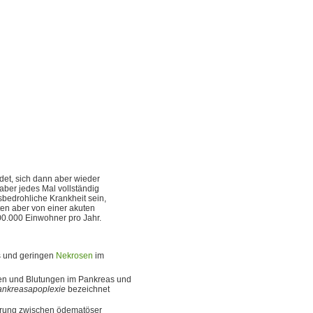
det, sich dann aber wieder
 aber jedes Mal vollständig
nsbedrohliche Krankheit sein,
ten aber von einer akuten
00.000 Einwohner pro Jahr.
s und geringen
Nekrosen
im
en und Blutungen im Pankreas und
ankreasapoplexie
bezeichnet
ierung zwischen ödematöser