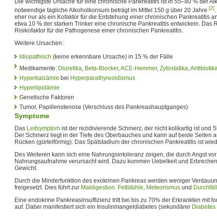
Die wichtigste Ursache für eine chronische Pankreatitis ist in 55–80 % der A
[2]
notwendige tägliche Alkoholkonsum beträgt im Mittel 150 g über 20 Jahre
eher nur als ein Kofaktor für die Entstehung einer chronischen Pankreatitis
etwa 10 % der starken Trinker eine chronische Pankreatitis entwickeln. Das 
Risikofaktor für die Pathogenese einer chronischen Pankreatitis.
Weitere Ursachen:
Idiopathisch
(keine erkennbare Ursache) in 15 % der Fälle
Medikamente:
Diuretika
,
Beta-Blocker
,
ACE-Hemmer
,
Zytostatika
,
Antibiotik
Hyperkalzämie
bei
Hyperparathyreoidismus
Hyperlipidämie
Genetische Faktoren
Tumor, Papillenstenose (Verschluss des Pankreashauptganges)
Symptome
Das
Leitsymptom
ist der rezidivierende Schmerz, der nicht kolikartig ist und
Der Schmerz liegt in der Tiefe des Oberbauches und kann auf beide Seiten au
Rücken (gürtelförmig). Das Spätstadium der chronischen Pankreatitis ist wied
Des Weiteren kann sich eine Nahrungsintoleranz zeigen, die durch Angst v
Nahrungsaufnahme verursacht wird. Dazu kommen Uebelkeit und Erbrechen, d
Gewicht.
Durch die Minderfunktion des exokrinen Pankreas werden weniger Verdau
freigesetzt. Dies führt zur
Maldigestion
.
Fettstühle
,
Meteorismus
und
Durchfäl
Eine endokrine Pankreasinsuffizienz tritt bei bis zu 70% der Erkrankten mit 
auf. Dabei manifestiert sich ein Insulinmangeldiabetes (sekundärer
Diabetes 