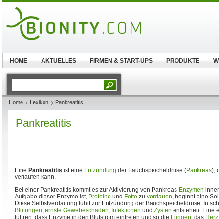
HOME
AKTUELLES
FIRMEN & START-UPS
PRODUKTE
W
Home
Lexikon
Pankreatitis
Pankreatitis
Eine
Pankreatitis
ist eine
Entzündung
der Bauchspeicheldrüse (
Pankreas
), 
verlaufen kann.
Bei einer Pankreatitis kommt es zur Aktivierung von Pankreas-
Enzymen
inner
Aufgabe dieser Enzyme ist,
Proteine
und
Fette
zu
verdauen
, beginnt eine S
Diese Selbstverdauung führt zur Entzündung der Bauchspeicheldrüse. In sc
Blutungen
,
ernste Gewebeschäden
,
Infektionen
und
Zysten
entstehen. Eine 
führen, dass Enzyme in den Blutstrom eintreten und so die
Lungen
, das
Herz