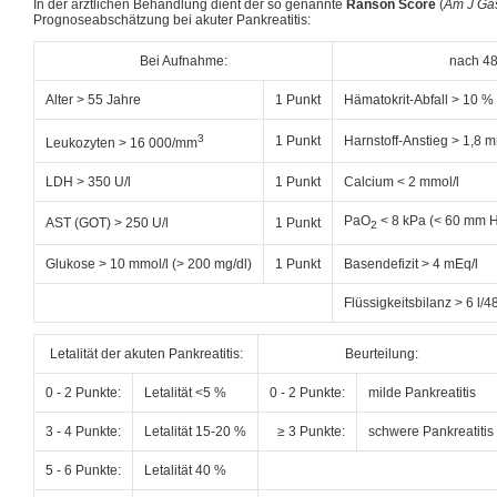
In der ärztlichen Behandlung dient der so genannte
Ranson Score
(
Am J Gas
Prognoseabschätzung bei akuter Pankreatitis:
Bei Aufnahme:
nach 48
Alter > 55 Jahre
1 Punkt
Hämatokrit-Abfall > 10 %
3
1 Punkt
Harnstoff-Anstieg > 1,8 m
Leukozyten > 16 000/mm
LDH > 350 U/l
1 Punkt
Calcium < 2 mmol/l
PaO
< 8 kPa (< 60 mm 
AST (GOT) > 250 U/l
1 Punkt
2
Glukose > 10 mmol/l (> 200 mg/dl)
1 Punkt
Basendefizit > 4 mEq/l
Flüssigkeitsbilanz > 6 l/4
Letalität der akuten Pankreatitis:
Beurteilung:
0 - 2 Punkte:
Letalität <5 %
0 - 2 Punkte:
milde Pankreatitis
3 - 4 Punkte:
Letalität 15-20 %
≥ 3 Punkte:
schwere Pankreatitis
5 - 6 Punkte:
Letalität 40 %