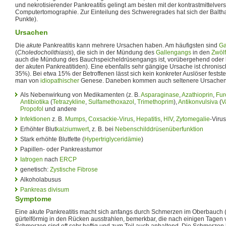
und nekrotisierender Pankreatitis gelingt am besten mit der kontrastmittelvers
Computertomographie. Zur Einteilung des Schweregrades hat sich der Baltha
Punkte).
Ursachen
Die
akute
Pankreatitis kann mehrere Ursachen haben. Am häufigsten sind
Ga
(
Choledocholithiasis
), die sich in der Mündung des
Gallengangs
in den
Zwöl
auch die Mündung des Bauchspeicheldrüsengangs ist, vorübergehend oder 
der akuten Pankreatitiden). Eine ebenfalls sehr gängige Ursache ist chronis
35%). Bei etwa 15% der Betroffenen lässt sich kein konkreter Auslöser feststel
man von
idiopathischer
Genese. Daneben kommen auch seltenere Ursachen 
Als Nebenwirkung von Medikamenten (z. B.
Asparaginase
,
Azathioprin
,
Fur
Antibiotika
(
Tetrazykline
,
Sulfamethoxazol
,
Trimethoprim
),
Antikonvulsiva
(
V
Propofol
und andere
Infektionen
z. B.
Mumps
,
Coxsackie-Virus
,
Hepatitis
,
HIV
,
Zytomegalie
-Virus
Erhöhter Blut
kalziumwert
, z. B. bei
Nebenschilddrüsenüberfunktion
Stark erhöhte Blutfette (
Hypertriglyceridämie
)
Papillen- oder Pankreastumor
Iatrogen
nach
ERCP
genetisch:
Zystische Fibrose
Alkoholabusus
Pankreas divisum
Symptome
Eine akute Pankreatitis macht sich anfangs durch Schmerzen im Oberbauch 
gürtelförmig in den Rücken ausstrahlen, bemerkbar, die nach einigen Tagen
Schmerzen sind oft sehr heftig und zum Teil auch anhaltend. Die Schmerzen 