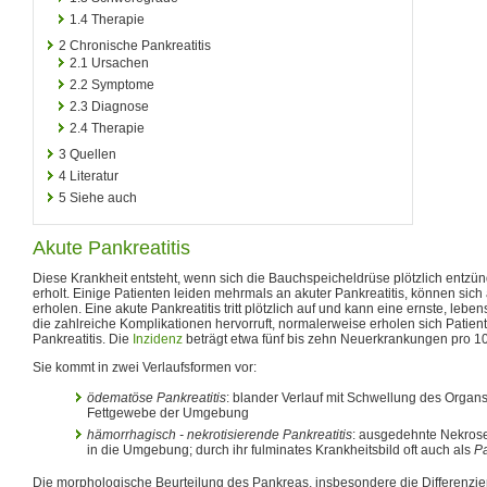
1.4
Therapie
2
Chronische Pankreatitis
2.1
Ursachen
2.2
Symptome
2.3
Diagnose
2.4
Therapie
3
Quellen
4
Literatur
5
Siehe auch
Akute Pankreatitis
Diese Krankheit entsteht, wenn sich die Bauchspeicheldrüse plötzlich entzün
erholt. Einige Patienten leiden mehrmals an akuter Pankreatitis, können sich
erholen. Eine akute Pankreatitis tritt plötzlich auf und kann eine ernste, lebe
die zahlreiche Komplikationen hervorruft, normalerweise erholen sich Patien
Pankreatitis. Die
Inzidenz
beträgt etwa fünf bis zehn Neuerkrankungen pro 1
Sie kommt in zwei Verlaufsformen vor:
ödematöse Pankreatitis
: blander Verlauf mit Schwellung des Organ
Fettgewebe der Umgebung
hämorrhagisch - nekrotisierende Pankreatitis
: ausgedehnte Nekros
in die Umgebung; durch ihr fulminates Krankheitsbild oft auch als
P
Die morphologische Beurteilung des Pankreas, insbesondere die Differenz