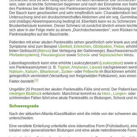
sein, oder als leichte Schmerzen beginnen und nach der Einnahme von Nahr
des Pankreas bei der Bildung von Pankreasenzymen zwecks Verdauung der 
Der Bauch kann geschwollen und sehr empfindlich sein. Charakteristisch bei
Untersuchung sind ein druckschmerzhaftes Abdomen und ein sog.
Gummiba
und (mäßige) Abwehrspannung bedingt ist. Ebenfalls kann es zu Schmerzen 
Brustwirbelsäule kommen. Dieser Schmerz ist zunächst ähnlich einem leich
sich aber in der Folge mehr zu einem „Durchstochenwerden“, vom Rücken he
Pankreaskopfes auf der Bauchseite.
Patienten mit einer akuten Pankreatitis sehen gewöhnlich sehr krank aus und
Symptome sind zum Beispiel
Übelkeit
,
Erbrechen
,
Obstipation
,
Fieber
, erhöh
treten Gelbsucht (
Ikterus
) (bei Verlegung der Gallenwege), Bauchwassersucht
Pfortadersystems
),
Pleuraergüsse
sowie
Schock
- und
Sepsiszeichen
hinzu.
Labordiagnostisch kann eine erhöhte Leukozytenzahl (
Leukozytose
) sowie e
von Pankreasenzymen (z. B.
Trypsin
,
Amylasen
,
Lipase
) nachgewiesen werd
Natrium
-,
Kalium
-,
Bikarbonat
-,
Zucker
- oder
Fettwerte
im Blut können erhöht
gelegentlich vermindert (Verseifung von freigesetzten Fettsäuren), was eine
[1]
Faktor darstellt.
Ungefähr 20 Prozent der akuten Pankreatitis-Fälle sind ernst. Der Patient k
niedrigen Blutdruck
entwickeln. Manchmal kommt es zu
Herz-
,
Lungen
- oder
schlimmsten Fällen führt eine akute Pankreatitis zu Blutungen, Schock und
Schweregrade
Nach der aktuellen Atlanta-Klassifikation wird die milde von der schweren ak
unterschieden.
Eine veraltete Einteilung unterteilte eine ödematöse Form (Frühstadium), e
lokalen oder generalisierten Blutungen und eine akute nekrotisierende Form.