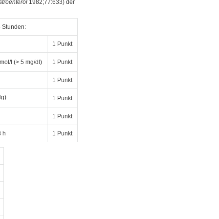
troenterol
1982;77:633) der
 Stunden:
1 Punkt
mol/l (> 5 mg/dl)
1 Punkt
1 Punkt
Hg)
1 Punkt
1 Punkt
8 h
1 Punkt