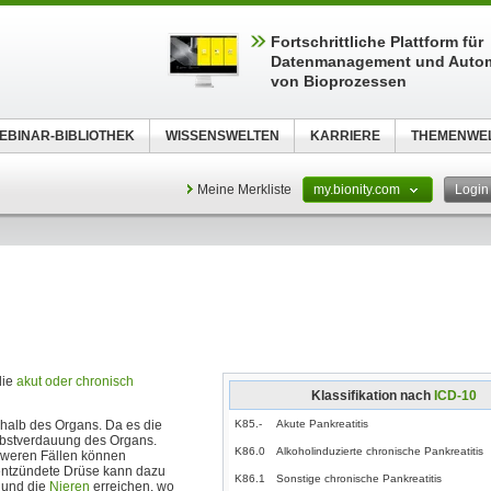
Fortschrittliche Plattform für
Datenmanagement und Autom
von Bioprozessen
EBINAR-BIBLIOTHEK
WISSENSWELTEN
KARRIERE
THEMENWE
Meine Merkliste
my.bionity.com
Logi
die
akut oder chronisch
Klassifikation nach
ICD-10
halb des Organs. Da es die
K85.-
Akute Pankreatitis
elbstverdauung des Organs.
K86.0
Alkoholinduzierte chronische Pankreatitis
hweren Fällen können
entzündete Drüse kann dazu
K86.1
Sonstige chronische Pankreatitis
und die
Nieren
erreichen, wo