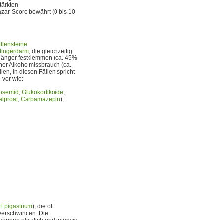
tärkten
zar-Score bewährt (0 bis 10
llensteine
ffingerdarm
, die gleichzeitig
länger festklemmen (ca. 45%
cher Alkoholmissbrauch (ca.
len, in diesen Fällen spricht
vor wie:
osemid
,
Glukokortikoide
,
alproat
,
Carbamazepin
),
(
Epigastrium
), die oft
 verschwinden. Die
können plötzlich und intensiv