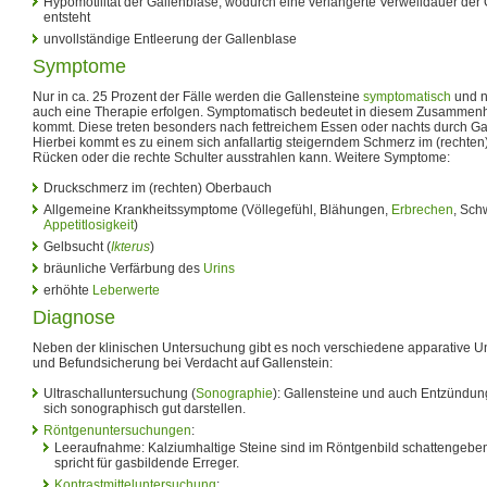
Hypomotilität der Gallenblase, wodurch eine verlängerte Verweildauer der 
entsteht
unvollständige Entleerung der Gallenblase
Symptome
Nur in ca. 25 Prozent der Fälle werden die Gallensteine
symptomatisch
und n
auch eine Therapie erfolgen. Symptomatisch bedeutet in diesem Zusammen
kommt. Diese treten besonders nach fettreichem Essen oder nachts durch Ga
Hierbei kommt es zu einem sich anfallartig steigerndem Schmerz im (rechten
Rücken oder die rechte Schulter ausstrahlen kann. Weitere Symptome:
Druckschmerz im (rechten) Oberbauch
Allgemeine Krankheitssymptome (Völlegefühl, Blähungen,
Erbrechen
, Sch
Appetitlosigkeit
)
Gelbsucht (
Ikterus
)
bräunliche Verfärbung des
Urins
erhöhte
Leberwerte
Diagnose
Neben der klinischen Untersuchung gibt es noch verschiedene apparative U
und Befundsicherung bei Verdacht auf Gallenstein:
Ultraschalluntersuchung (
Sonographie
): Gallensteine und auch Entzündun
sich sonographisch gut darstellen.
Röntgenuntersuchungen
:
Leeraufnahme: Kalziumhaltige Steine sind im Röntgenbild schattengebend
spricht für gasbildende Erreger.
Kontrastmitteluntersuchung
: