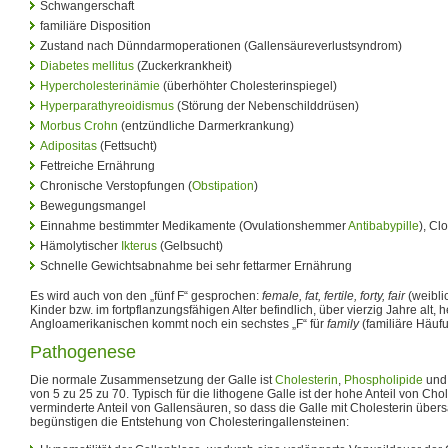
Schwangerschaft
familiäre Disposition
Zustand nach Dünndarmoperationen (Gallensäureverlustsyndrom)
Diabetes mellitus
(Zuckerkrankheit)
Hypercholesterinämie
(überhöhter Cholesterinspiegel)
Hyperparathyreoidismus
(Störung der Nebenschilddrüsen)
Morbus Crohn
(entzündliche Darmerkrankung)
Adipositas
(Fettsucht)
Fettreiche Ernährung
Chronische Verstopfungen (
Obstipation
)
Bewegungsmangel
Einnahme bestimmter Medikamente (Ovulationshemmer
Antibabypille
), Cl
Hämolytischer
Ikterus
(Gelbsucht)
Schnelle Gewichtsabnahme bei sehr fettarmer Ernährung
Es wird auch von den „fünf F“ gesprochen:
female, fat, fertile, forty, fair
(weibli
Kinder bzw. im fortpflanzungsfähigen Alter befindlich, über vierzig Jahre alt, h
Angloamerikanischen kommt noch ein sechstes „F“ für
family
(familiäre Häuf
Pathogenese
Die normale Zusammensetzung der Galle ist
Cholesterin
,
Phospholipide
un
von 5 zu 25 zu 70. Typisch für die lithogene Galle ist der hohe Anteil von Cho
verminderte Anteil von Gallensäuren, so dass die Galle mit Cholesterin übersä
begünstigen die Entstehung von Cholesteringallensteinen: