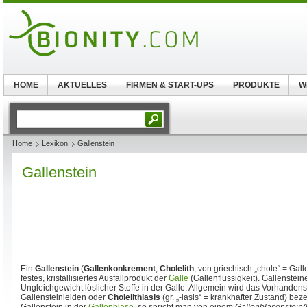
HOME
AKTUELLES
FIRMEN & START-UPS
PRODUKTE
W
Home
Lexikon
Gallenstein
Gallenstein
Ein
Gallenstein
(
Gallenkonkrement
,
Cholelith
, von griechisch „chole“ = Galle
festes, kristallisiertes Ausfallprodukt der
Galle
(Gallenflüssigkeit). Gallenstei
Ungleichgewicht löslicher Stoffe in der Galle. Allgemein wird das Vorhandens
Gallensteinleiden oder
Cholelithiasis
(gr. „-iasis“ = krankhafter Zustand) beze