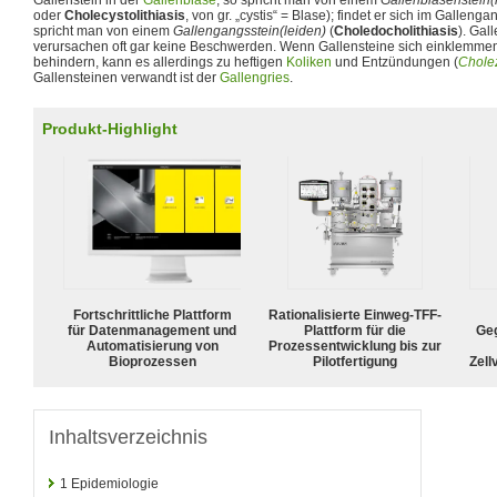
Gallenstein in der
Gallenblase
, so spricht man von einem
Gallenblasenstein(
oder
Cholecystolithiasis
, von gr. „cystis“ = Blase); findet er sich im Gallengan
spricht man von einem
Gallengangsstein(leiden)
(
Choledocholithiasis
). Gal
verursachen oft gar keine Beschwerden. Wenn Gallensteine sich einklemmen
behindern, kann es allerdings zu heftigen
Koliken
und Entzündungen (
Cholez
Gallensteinen verwandt ist der
Gallengries
.
Produkt-Highlight
Fortschrittliche Plattform
Rationalisierte Einweg-TFF-
für Datenmanagement und
Plattform für die
Geg
Automatisierung von
Prozessentwicklung bis zur
Bioprozessen
Pilotfertigung
Zell
Inhaltsverzeichnis
1
Epidemiologie