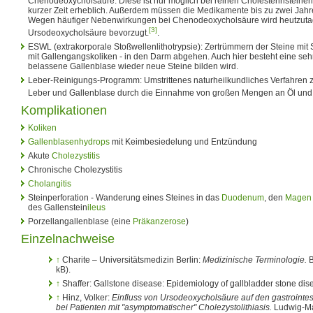
Chenodeoxycholsäure. Diese ist nur möglich bei reinen Cholesterinsteinen
kurzer Zeit erheblich. Außerdem müssen die Medikamente bis zu zwei Ja
Wegen häufiger Nebenwirkungen bei Chenodeoxycholsäure wird heutzut
[3]
Ursodeoxycholsäure bevorzugt.
.
ESWL (extrakorporale Stoßwellenlithotrypsie): Zertrümmern der Steine mit 
mit Gallengangskoliken - in den Darm abgehen. Auch hier besteht eine sehr
belassene Gallenblase wieder neue Steine bilden wird.
Leber-Reinigungs-Programm: Umstrittenes naturheilkundliches Verfahre
Leber und Gallenblase durch die Einnahme von großen Mengen an Öl und 
Komplikationen
Koliken
Gallenblasenhydrops
mit Keimbesiedelung und Entzündung
Akute
Cholezystitis
Chronische Cholezystitis
Cholangitis
Steinperforation - Wanderung eines Steines in das
Duodenum
, den
Magen
des Gallenstein
ileus
Porzellangallenblase (eine
Präkanzerose
)
Einzelnachweise
↑
Charite – Universitätsmedizin Berlin:
Medizinische Terminologie.
B
kB).
↑
Shaffer: Gallstone disease: Epidemiology of gallbladder stone dis
↑
Hinz, Volker:
Einfluss von Ursodeoxycholsäure auf den gastrointes
bei Patienten mit "asymptomatischer" Cholezystolithiasis.
Ludwig-Max