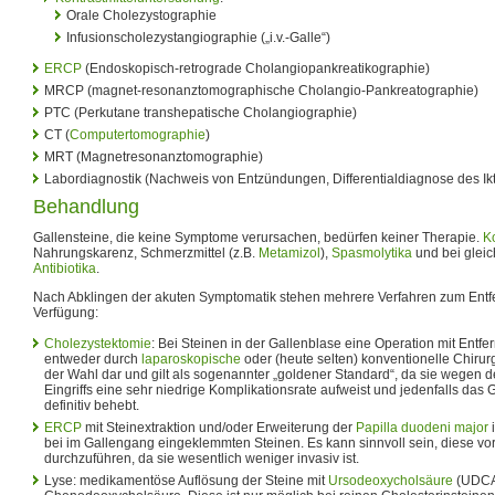
Orale Cholezystographie
Infusionscholezystangiographie („i.v.-Galle“)
ERCP
(Endoskopisch-retrograde Cholangiopankreatikographie)
MRCP (magnet-resonanztomographische Cholangio-Pankreatographie)
PTC (Perkutane transhepatische Cholangiographie)
CT (
Computertomographie
)
MRT (Magnetresonanztomographie)
Labordiagnostik (Nachweis von Entzündungen, Differentialdiagnose des Ik
Behandlung
Gallensteine, die keine Symptome verursachen, bedürfen keiner Therapie.
K
Nahrungskarenz, Schmerzmittel (z.B.
Metamizol
),
Spasmolytika
und bei gleic
Antibiotika
.
Nach Abklingen der akuten Symptomatik stehen mehrere Verfahren zum Entfe
Verfügung:
Cholezystektomie
: Bei Steinen in der Gallenblase eine Operation mit Entfe
entweder durch
laparoskopische
oder (heute selten) konventionelle Chirurgi
der Wahl dar und gilt als sogenannter „goldener Standard“, da sie wegen 
Eingriffs eine sehr niedrige Komplikationsrate aufweist und jedenfalls das
definitiv behebt.
ERCP
mit Steinextraktion und/oder Erweiterung der
Papilla duodeni major
bei im Gallengang eingeklemmten Steinen. Es kann sinnvoll sein, diese vo
durchzuführen, da sie wesentlich weniger invasiv ist.
Lyse: medikamentöse Auflösung der Steine mit
Ursodeoxycholsäure
(UDCA