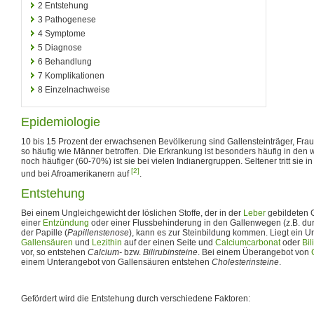
2
Entstehung
3
Pathogenese
4
Symptome
5
Diagnose
6
Behandlung
7
Komplikationen
8
Einzelnachweise
Epidemiologie
10 bis 15 Prozent der erwachsenen Bevölkerung sind Gallensteinträger, Fra
so häufig wie Männer betroffen. Die Erkrankung ist besonders häufig in den w
noch häufiger (60-70%) ist sie bei vielen Indianergruppen. Seltener tritt sie i
[2]
und bei Afroamerikanern auf
.
Entstehung
Bei einem Ungleichgewicht der löslichen Stoffe, der in der
Leber
gebildeten G
einer
Entzündung
oder einer Flussbehinderung in den Gallenwegen (z.B. du
der Papille (
Papillenstenose
), kann es zur Steinbildung kommen. Liegt ein U
Gallensäuren
und
Lezithin
auf der einen Seite und
Calciumcarbonat
oder
Bil
vor, so entstehen
Calcium-
bzw.
Bilirubinsteine
. Bei einem Überangebot von
einem Unterangebot von Gallensäuren entstehen
Cholesterinsteine
.
Gefördert wird die Entstehung durch verschiedene Faktoren: