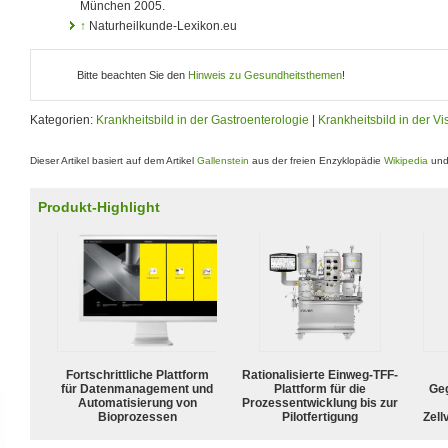
München 2005.
↑
Naturheilkunde-Lexikon.eu
Bitte beachten Sie den
Hinweis zu Gesundheitsthemen
!
Kategorien:
Krankheitsbild in der Gastroenterologie
|
Krankheitsbild in der Vi
Dieser Artikel basiert auf dem Artikel
Gallenstein
aus der freien Enzyklopädie
Wikipedia
und 
Produkt-Highlight
Fortschrittliche Plattform
Rationalisierte Einweg-TFF-
für Datenmanagement und
Plattform für die
Geg
Automatisierung von
Prozessentwicklung bis zur
Bioprozessen
Pilotfertigung
Zell