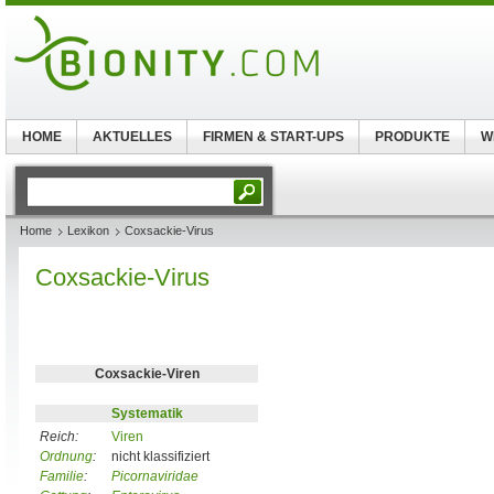
HOME
AKTUELLES
FIRMEN & START-UPS
PRODUKTE
W
Home
Lexikon
Coxsackie-Virus
Coxsackie-Virus
Coxsackie-Viren
Systematik
Reich:
Viren
Ordnung
:
nicht klassifiziert
Familie
:
Picornaviridae