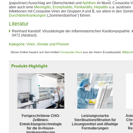
(papulöser) Ausschlag am Oberschenkel und
Aphthen
im Mund. Coxsackie-V
aber auch eine
Meningitis
,
Enzephalitis
,
Perikarditis
,
Hepatitis
u.a. auslösen.
Infektionen mit Coxsackie-Viren der Gruppen A und B, vor allem in den Som
Durchfallerkrankungen
(„Sommerdiarrhoe“) führen.
Literatur
Reinhard Kandolf:
Virusätiologie der inflammatorischen Kardiomyopathie.
I
0472 (Abstract).
Kategorie
:
Viren, Viroide und Prionen
Dieser Artikel basiert auf dem Artikel
Coxsackie-Virus
aus der freien Enzyklopädie
Wikiped
Produkt-Highlight
Fortgeschrittene CHO-
Leistungsstarke
Ani
Zelllinien-
Sterilisationsfiltration für
Chr
Entwicklungstechnologie
Lösungsmittel und ölhaltige
R
für die In-House-
Formulierungen
Rei
Implementierung