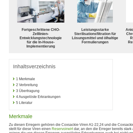
Fortgeschrittene CHO-
Leistungsstarke
Ani
Zelllinien-
Sterilisationsfiltration für
Chr
Entwicklungstechnologie
Lösungsmittel und ölhaltige
R
für die In-House-
Formulierungen
Rei
Implementierung
Inhaltsverzeichnis
1
Merkmale
2
Verbreitung
3
Übertragung
4
Ausgelöste Erkrankungen
5
Literatur
Merkmale
Zu diesen Erregern gehören die Coxsackie-Viren A1-22,24 und die Coxsacki
stellt für diese Viren einen
Reservoirwirt
dar, an den die Erreger bereits star
zeigen die von diesen Erregern ausgelösten Erkrankungen auch bei nicht 