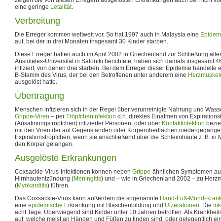
eine geringe
Letalität
.
Verbreitung
Die Erreger kommen weltweit vor. So trat 1997 auch in Malaysia eine
Epidem
auf, bei der in drei Monaten insgesamt 30 Kinder starben.
Diese Erreger hatten auch im April 2002 in Griechenland zur Schließung aller
Aristoteles-Universität in Saloniki berichtete, haben sich damals insgesamt
infiziert, von denen drei starben. Bei dem Erreger dieser Epidemie handelte
B-Stamm des Virus, der bei den Betroffenen unter anderem eine
Herzmuskel
ausgelöst hatte.
Übertragung
Menschen infizieren sich in der Regel über verunreinigte Nahrung und Wasse
Grippe-Viren
– per
Tröpfcheninfektion
d.h. direktes Einatmen von Expirations
(Ausatmungströpfchen) infizierter Personen, oder über
Kontaktinfektion
bezi
mit den Viren der auf Gegenständen oder Körperoberflächen niedergegange
Expirationströpfchen, wenn sie anschließend über die Schleimhäute z. B. in
den Körper gelangen.
Ausgelöste Erkrankungen
Coxsackie-Virus-Infektionen können neben
Grippe
-ähnlichen Symptomen auc
Hirnhautentzündung (
Meningitis
) und – wie in Griechenland 2002 – zu Her
(
Myokarditis
) führen.
Das Coxsackie-Virus kann außerdem die sogenannte
Hand-Fuß-Mund-Krank
eine
epidemische
Erkrankung mit Bläschenbildung und
Ulzerationen
. Die
In
acht Tage. Überwiegend sind Kinder unter 10 Jahren betroffen. Als Krankhei
auf, welche meist an Händen und Füßen zu finden sind, oder gelegentlich ei