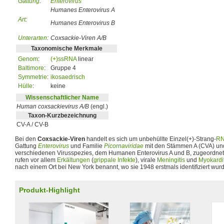
Gattung
:
Enterovirus
Humanes Enterovirus A
Art
:
Humanes Enterovirus B
Unterarten
:
Coxsackie-Viren A/B
Taxonomische Merkmale
Genom
:
(+)ssRNA
linear
Baltimore
:
Gruppe 4
Symmetrie
:
ikosaedrisch
Hülle
:
keine
Wissenschaftlicher Name
Human coxsackievirus A/B
(engl.)
Taxon-Kurzbezeichnung
CV-A / CV-B
Bei den
Coxsackie-Viren
handelt es sich um unbehüllte Einzel(+)-Strang-
R
Gattung
Enterovirus
und Familie
Picornaviridae
mit den Stämmen A (CVA) und
verschiedenen Virusspezies, dem Humanen Enterovirus A und B, zugeordnet 
rufen vor allem
Erkältungen
(
grippale Infekte
), virale
Meningitis
und
Myokardit
nach einem Ort bei New York benannt, wo sie 1948 erstmals identifiziert wur
Produkt-Highlight