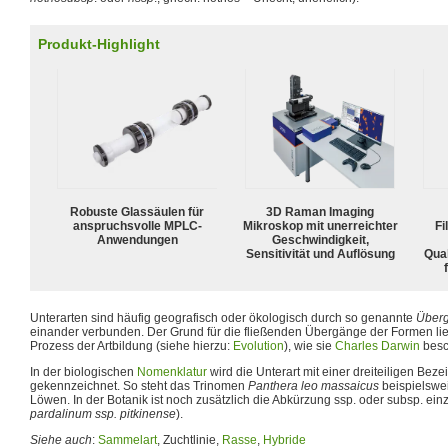
Produkt-Highlight
Robuste Glassäulen für
3D Raman Imaging
anspruchsvolle MPLC-
Mikroskop mit unerreichter
Fi
Anwendungen
Geschwindigkeit,
Sensitivität und Auflösung
Qua
Unterarten sind häufig geografisch oder ökologisch durch so genannte
Überg
einander verbunden. Der Grund für die fließenden Übergänge der Formen lieg
Prozess der Artbildung (siehe hierzu:
Evolution
), wie sie
Charles Darwin
besc
In der biologischen
Nomenklatur
wird die Unterart mit einer dreiteiligen Be
gekennzeichnet. So steht das Trinomen
Panthera leo massaicus
beispielswei
Löwen. In der Botanik ist noch zusätzlich die Abkürzung ssp. oder subsp. ein
pardalinum ssp. pitkinense
).
Siehe auch
:
Sammelart
, Zuchtlinie,
Rasse
,
Hybride