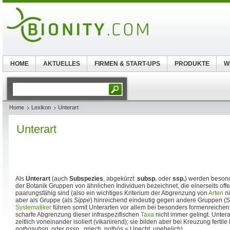
HOME
AKTUELLES
FIRMEN & START-UPS
PRODUKTE
W
Home
Lexikon
Unterart
Unterart
Als
Unterart
(auch
Subspezies
, abgekürzt:
subsp.
oder
ssp.
) werden besond
der Botanik Gruppen von ähnlichen Individuen bezeichnet, die einerseits of
paarungsfähig sind (also ein wichtiges Kriterium der Abgrenzung von
Arten
ni
aber als Gruppe (als
Sippe
) hinreichend eindeutig gegen andere Gruppen (S
Systematiker
führen somit Unterarten vor allem bei besonders formenreichen A
scharfe Abgrenzung dieser infraspezifischen
Taxa
nicht immer gelingt. Untera
zeitlich voneinander isoliert (vikariirend); sie bilden aber bei Kreuzung fertil
nothosubsp
. oder
nssp
., griech. nothós = Unecht, unehelich).