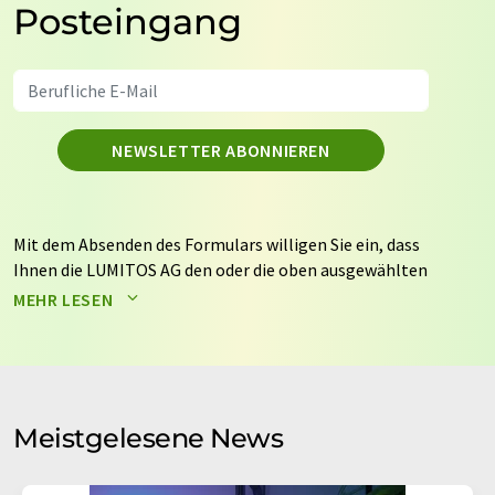
Posteingang
NEWSLETTER ABONNIEREN
Mit dem Absenden des Formulars willigen Sie ein, dass
Ihnen die LUMITOS AG den oder die oben ausgewählten
Newsletter per E-Mail zusendet. Ihre Daten werden
MEHR LESEN
nicht an Dritte weitergegeben. Die Speicherung und
Verarbeitung Ihrer Daten durch die LUMITOS AG erfolgt
auf Basis unserer
Datenschutzerklärung
. LUMITOS darf
Sie zum Zwecke der Werbung oder der Markt- und
Meinungsforschung per E-Mail kontaktieren. Ihre
Meistgelesene News
Einwilligung können Sie jederzeit ohne Angabe von
Gründen gegenüber der LUMITOS AG, Ernst-Augustin-