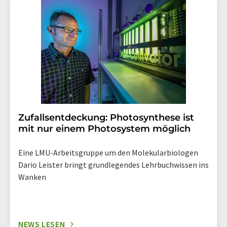
Str. 2, 12489 Berlin oder per E-Mail unter
widerruf@lumitos.com
mit Wirkung für die Zukunft
widerrufen. Zudem ist in jeder E-Mail ein Link zur
Abbestellung des entsprechenden Newsletters
enthalten.
Zufallsentdeckung: Photosynthese ist
mit nur einem Photosystem möglich
Eine LMU-Arbeitsgruppe um den Molekularbiologen
Dario Leister bringt grundlegendes Lehrbuchwissen ins
Wanken
NEWS LESEN