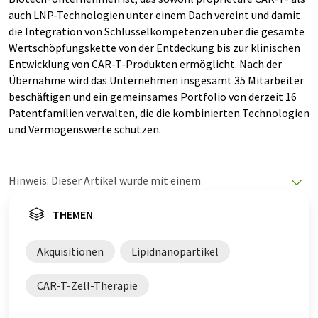
auch LNP-Technologien unter einem Dach vereint und damit
die Integration von Schlüsselkompetenzen über die gesamte
Wertschöpfungskette von der Entdeckung bis zur klinischen
Entwicklung von CAR-T-Produkten ermöglicht. Nach der
Übernahme wird das Unternehmen insgesamt 35 Mitarbeiter
beschäftigen und ein gemeinsames Portfolio von derzeit 16
Patentfamilien verwalten, die die kombinierten Technologien
und Vermögenswerte schützen.
Hinweis: Dieser Artikel wurde mit einem
Computersystem ohne menschlichen Eingriff übersetzt.
LUMITOS bietet diese automatischen Übersetzungen
THEMEN
an, um eine größere Bandbreite an aktuellen
Nachrichten zu präsentieren. Da dieser Artikel mit
Akquisitionen
Lipidnanopartikel
automatischer Übersetzung übersetzt wurde, ist es
möglich, dass er Fehler im Vokabular, in der Syntax oder
CAR-T-Zell-Therapie
in der Grammatik enthält. Den ursprünglichen Artikel in
Englisch finden Sie
hier
.