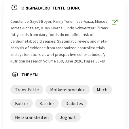
Computersystem ohne menschlichen Eingriff übersetzt.
LUMITOS bietet diese automatischen Übersetzungen
ORIGINALVERÖFFENTLICHUNG
an, um eine größere Bandbreite an aktuellen
Nachrichten zu präsentieren. Da dieser Artikel mit
Constance Gayet-Boyer, Fanny Tenenhaus-Aziza, Moises
automatischer Übersetzung übersetzt wurde, ist es
Torres-Gonzalez, D. Ian Givens, Cindy Schweitzer ; "Trans
möglich, dass er Fehler im Vokabular, in der Syntax oder
fatty acids from dairy foods do not affect risk of
in der Grammatik enthält. Den ursprünglichen Artikel in
cardiometabolic diseases: Systematic review and meta-
Englisch finden Sie
hier
.
analysis of evidence from randomized controlled trials
and systematic review of prospective cohort studies";
Nutrition Research Volume 150, June 2026, Pages 33-48
THEMEN
Trans-Fette
Molkereiprodukte
Milch
Butter
Kassler
Diabetes
Herzkrankheiten
Joghurt