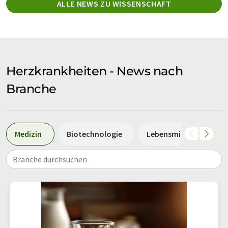
ALLE NEWS ZU WISSENSCHAFT
Herzkrankheiten - News nach
Branche
Medizin
Biotechnologie
Lebensmittel
Ph
Branche durchsuchen