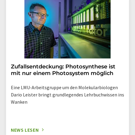
widerruf@lumitos.com
mit Wirkung für die Zukunft
widerrufen. Zudem ist in jeder E-Mail ein Link zur
Abbestellung des entsprechenden Newsletters
enthalten.
Zufallsentdeckung: Photosynthese ist
mit nur einem Photosystem möglich
Eine LMU-Arbeitsgruppe um den Molekularbiologen
Dario Leister bringt grundlegendes Lehrbuchwissen ins
Wanken
NEWS LESEN