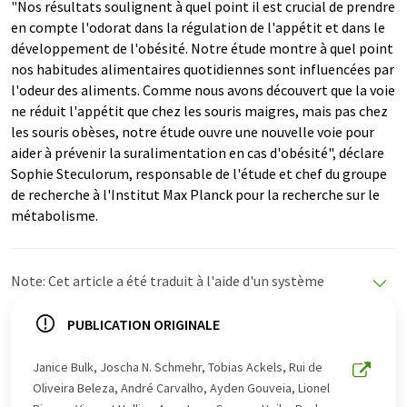
"Nos résultats soulignent à quel point il est crucial de prendre
en compte l'odorat dans la régulation de l'appétit et dans le
développement de l'obésité. Notre étude montre à quel point
nos habitudes alimentaires quotidiennes sont influencées par
l'odeur des aliments. Comme nous avons découvert que la voie
ne réduit l'appétit que chez les souris maigres, mais pas chez
les souris obèses, notre étude ouvre une nouvelle voie pour
aider à prévenir la suralimentation en cas d'obésité", déclare
Sophie Steculorum, responsable de l'étude et chef du groupe
de recherche à l'Institut Max Planck pour la recherche sur le
métabolisme.
Note: Cet article a été traduit à l'aide d'un système
informatique sans intervention humaine. LUMITOS
propose ces traductions automatiques pour présenter
PUBLICATION ORIGINALE
un plus large éventail d'actualités. Comme cet article a
été traduit avec traduction automatique, il est possible
Janice Bulk, Joscha N. Schmehr, Tobias Ackels, Rui de
qu'il contienne des erreurs de vocabulaire, de syntaxe ou
Oliveira Beleza, André Carvalho, Ayden Gouveia, Lionel
de grammaire. L'article original dans Anglais peut être