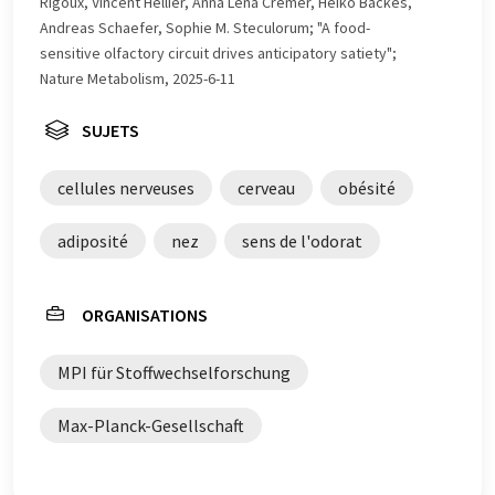
Rigoux, Vincent Hellier, Anna Lena Cremer, Heiko Backes,
trouvé
ici
.
Andreas Schaefer, Sophie M. Steculorum; "A food-
sensitive olfactory circuit drives anticipatory satiety";
Nature Metabolism, 2025-6-11
SUJETS
cellules nerveuses
cerveau
obésité
adiposité
nez
sens de l'odorat
ORGANISATIONS
MPI für Stoffwechselforschung
Max-Planck-Gesellschaft