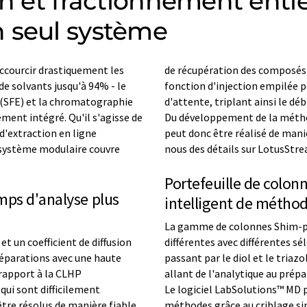
ion et fractionnement ent
 seul système
ccourcir drastiquement les
de récupération des composés 
e solvants jusqu'à 94% - le
fonction d'injection empilée 
s (SFE) et la chromatographie
d'attente, triplant ainsi le dé
ment intégré. Qu'il s'agisse de
Du développement de la métho
d'extraction en ligne
peut donc être réalisé de man
 système modulaire couvre
nous des détails sur LotusStr
Portefeuille de colon
mps d'analyse plus
intelligent de métho
La gamme de colonnes Shim-p
et un coefficient de diffusion
différentes avec différentes sé
 séparations avec une haute
passant par le diol et le triaz
 rapport à la CLHP
allant de l'analytique au prépa
qui sont difficilement
Le logiciel LabSolutions™ MD
tre résolus de manière fiable
méthodes grâce au criblage si