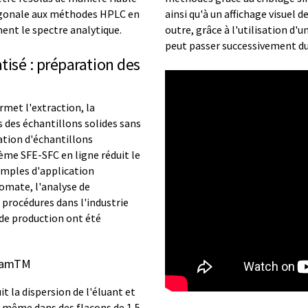
thogonale aux méthodes HPLC en
ainsi qu'à un affichage visuel 
ment le spectre analytique.
outre, grâce à l'utilisation 
peut passer successivement d
isé : préparation des
rmet l'extraction, la
 des échantillons solides sans
ation d'échantillons
ème SFE-SFC en ligne réduit le
emples d'application
omate, l'analyse de
 procédures dans l'industrie
de production ont été
eamTM
t la dispersion de l'éluant et
 même dans des flacons de 1,5