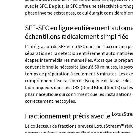
avec le SFC. De plus, la SFC offre une sélectivité or
phase inverse existantes, ce qui élargit considérable
SFE-SFC en ligne entièrement automat
échantillons radicalement simplifiée
L'intégration du SFE et du SFC dans un flux continu pe
séparation et la détection entièrement automatisées
étapes intermédiaires manuelles. Alors que la prépar
conventionnelle nécessite jusqu'à 60 minutes, le syst
temps de préparation à seulement 5 minutes. Les ex
comprennent l'extraction de lycopène de la pâte de t
biomarqueurs dans les DBS (Dried Blood Spots) ou les
pharmaceutique qui confirment que les installations 
correctement nettoyées.
LotusStr
Fractionnement précis avec le
Le collecteur de fractions breveté LotusStream™ rédui
permet un fractionnement fiable en petits volumes -