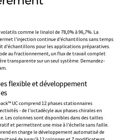
ièrement
volatils comme le linalol de 78,0% à 96,7%. La
permet l'injection continue d'échantillons sans temps
bit d'échantillons pour les applications préparatives.
de au fractionnement, un flux de travail complet
ière transparente sur un seul système. Demandez-
eam.
nes flexible et développement
des
ack™ UC comprend 12 phases stationnaires
lectivités - de l'octadécyle aux phases chirales en
ole. Les colonnes sont disponibles dans des tailles
ratif et permettent une mise à l'échelle sans faille.
 prend en charge le développement automatisé de
multané de jusqu'à 12 colonnes et 7 modificateurs