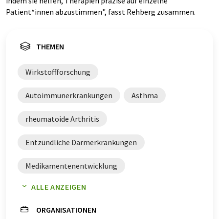
indem sie helfen, Therapien präzise auf einzelne
Patient*innen abzustimmen", fasst Rehberg zusammen.
THEMEN
Wirkstoffforschung
Autoimmunerkrankungen
Asthma
rheumatoide Arthritis
Entzündliche Darmerkrankungen
Medikamentenentwicklung
ALLE ANZEIGEN
Digitaler Zwilling
künstliche Intelligenz
ORGANISATIONEN