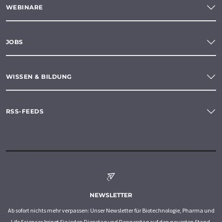
WEBINARE
JOBS
WISSEN & BILDUNG
RSS-FEEDS
NEWSLETTER
Ab sofort nichts mehr verpassen: Unser Newsletter für Biotechnologie, Pharma und
Life Sciences bringt Sie jeden Dienstag und Donnerstag auf den neuesten Stand.