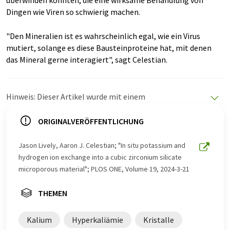
überwinden könnten, die eine wirksame Behandlung von
Dingen wie Viren so schwierig machen.
"Den Mineralien ist es wahrscheinlich egal, wie ein Virus
mutiert, solange es diese Bausteinproteine hat, mit denen
das Mineral gerne interagiert", sagt Celestian.
Hinweis: Dieser Artikel wurde mit einem
Computersystem ohne menschlichen Eingriff übersetzt.
LUMITOS bietet diese automatischen Übersetzungen
ORIGINALVERÖFFENTLICHUNG
an, um eine größere Bandbreite an aktuellen
Nachrichten zu präsentieren. Da dieser Artikel mit
Jason Lively, Aaron J. Celestian; "In situ potassium and
automatischer Übersetzung übersetzt wurde, ist es
hydrogen ion exchange into a cubic zirconium silicate
möglich, dass er Fehler im Vokabular, in der Syntax oder
microporous material"; PLOS ONE, Volume 19, 2024-3-21
in der Grammatik enthält. Den ursprünglichen Artikel in
Englisch finden Sie
hier
.
THEMEN
Kalium
Hyperkaliämie
Kristalle