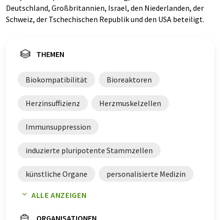
Deutschland, Großbritannien, Israel, den Niederlanden, der
Schweiz, der Tschechischen Republik und den USA beteiligt.
THEMEN
Biokompatibilität
Bioreaktoren
Herzinsuffizienz
Herzmuskelzellen
Immunsuppression
induzierte pluripotente Stammzellen
künstliche Organe
personalisierte Medizin
ALLE ANZEIGEN
Qualitätskontrolle
Zelltherapie
ORGANISATIONEN