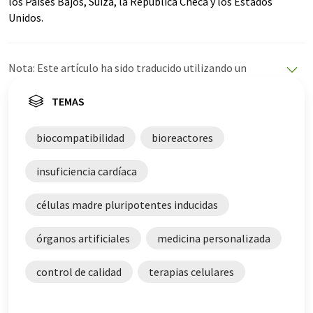
los Países Bajos, Suiza, la República Checa y los Estados
Unidos.
Nota: Este artículo ha sido traducido utilizando un
sistema informático sin intervención humana. LUMITOS
ofrece estas traducciones automáticas para presentar
TEMAS
una gama más amplia de noticias de actualidad. Como
este artículo ha sido traducido con traducción
biocompatibilidad
bioreactores
automática, es posible que contenga errores de
vocabulario, sintaxis o gramática. El artículo original en
insuficiencia cardíaca
Inglés se puede encontrar
aquí
.
células madre pluripotentes inducidas
órganos artificiales
medicina personalizada
control de calidad
terapias celulares