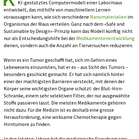
KI-gestütztes Computermodell einer Labormaus
entwickelt, das mithilfe von maschinellem Lernen
voraussagen kann, wie sich verschiedene
Nanomaterialien
im
Organismus der Maus verteilen. Ganz nach dem «Safe and
Sustainable by Design»-Prinzip kann das Modell künftig nicht
nur als Entscheidungshilfe bei der
Medikamentenentwicklung
dienen, sondern auch die Anzahl an Tierversuchen reduzieren.
Wenn es ein Tumor geschafft hat, sich im Gehirn eines
Lebewesens einzunisten, hat er es – aus Sicht des Tumors –
besonders geschickt gemacht. Er hat sich nämlich hinter
einer der mächtigsten Barrieren versteckt, mit denen der
Körper seine wichtigsten Organe schützt: der Blut-Hirn-
Schranke, einem sehr selektiven Filter, der nur ausgewählte
Stoffe passieren lässt. Die meisten Medikamente gehören
nicht dazu. Für die Medizin ist es deshalb eine grosse
Herausforderung, eine wirksame Chemotherapie gegen
Hirntumore zu finden.
In den letzten Jahren hat die medizinische Forschung eine