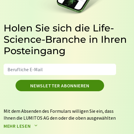
Holen Sie sich die Life-
Science-Branche in Ihren
Posteingang
NEWSLETTER ABONNIEREN
Mit dem Absenden des Formulars willigen Sie ein, dass
Ihnen die LUMITOS AG den oder die oben ausgewählten
Newsletter per E-Mail zusendet. Ihre Daten werden
MEHR LESEN
nicht an Dritte weitergegeben. Die Speicherung und