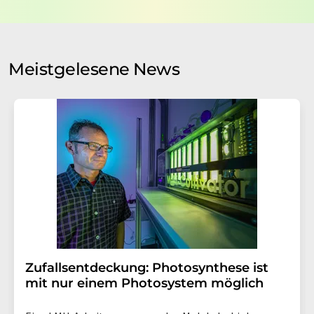
Verarbeitung Ihrer Daten durch die LUMITOS AG erfolgt
auf Basis unserer
Datenschutzerklärung
. LUMITOS darf
Sie zum Zwecke der Werbung oder der Markt- und
Meinungsforschung per E-Mail kontaktieren. Ihre
Meistgelesene News
Einwilligung können Sie jederzeit ohne Angabe von
Gründen gegenüber der LUMITOS AG, Ernst-Augustin-
Str. 2, 12489 Berlin oder per E-Mail unter
widerruf@lumitos.com
mit Wirkung für die Zukunft
widerrufen. Zudem ist in jeder E-Mail ein Link zur
Abbestellung des entsprechenden Newsletters
enthalten.
Zufallsentdeckung: Photosynthese ist
mit nur einem Photosystem möglich