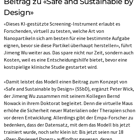
Beitrag zu «Safe and Sustainable by
Design»
«Dieses KI-gestützte Screening-Instrument erlaubt es
Forschenden, virtuell zu testen, welche Art von
Nanopartikeln sich am besten für eine bestimmte Aufgabe
eignen, bevor sie diese Partikel überhaupt herstellen», führt
Jimeng Wu weiter aus. Das spare nicht nur Zeit, sondern auch
Kosten, weil es eine Entscheidungshilfe bietet, bevor eine
kostspielige klinische Studie gestartet wird.
«Damit leistet das Modell einen Beitrag zum Konzept von
«Safe and Sustainable by Design» (SSbD), ergänzt Peter Wick,
der Jimeng Wu zusammen mit seinem Kollegen Bernd
Nowack in ihrem Doktorat begleitet. Denn die virtuelle Maus
erhöhe die Sicherheit neuer Materialien oder Therapien schon
vor deren Entwicklung. Allerdings gibt der Empa-Forscher zu
bedenken, dass der Datensatz, mit dem das Modell bis jetzt
trainiert wurde, noch sehr klein ist: Bis jetzt seien nur 18
«Peer-Reviewed Papers» auffindbar gewesen, deren