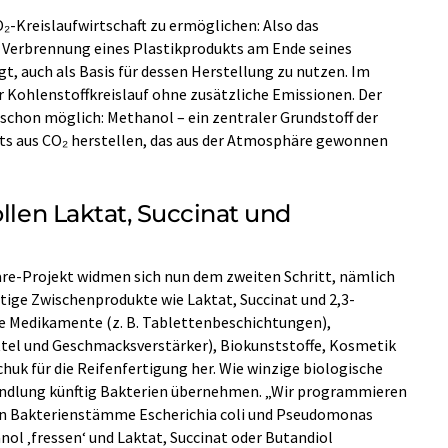
CO₂-Kreislaufwirtschaft zu ermöglichen: Also das
h Verbrennung eines Plastikprodukts am Ende seines
t, auch als Basis für dessen Herstellung zu nutzen. Im
r Kohlenstoffkreislauf ohne zusätzliche Emissionen. Der
 schon möglich: Methanol – ein zentraler Grundstoff der
eits aus CO₂ herstellen, das aus der Atmosphäre gewonnen
ollen Laktat, Succinat und
are-Projekt widmen sich nun dem zweiten Schritt, nämlich
ige Zwischenprodukte wie Laktat, Succinat und 2,3-
rie Medikamente (z. B. Tablettenbeschichtungen),
ttel und Geschmacksverstärker), Biokunststoffe, Kosmetik
chuk für die Reifenfertigung her. Wie winzige biologische
ndlung künftig Bakterien übernehmen. „Wir programmieren
zten Bakterienstämme Escherichia coli und Pseudomonas
nol ‚fressen‘ und Laktat, Succinat oder Butandiol