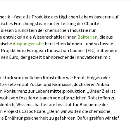
tik – fast alle Produkte des täglichen Lebens basieren auf
äisches Forschungsteam unter Leitung der Charité –
l diesen Grundstein der chemischen Industrie nun
e entwickeln die Wissenschaftler:innen
Bakterien
, die aus
mische
Ausgangsstoffe
herstellen können – und so fossile
s Projekt vom European Innovation Council (EIC) mit einem
ionen Euro, der gezielt bahnbrechende Innovationen mit
r stark von endlichen Rohstoffen wie Erdöl, Erdgas oder
ätze setzen auf Zucker und Biomasse, doch deren Anbau
in Konkurrenz zur Lebensmittelproduktion. „Unser Ziel ist
wohl von fossilen als auch von pflanzlichen Rohstoffen zu
Mehlich, Wissenschaftler am Institut für Biochemie der
ten Projekts CarboNcare. „Denn wir wollen die chemische
e Ernährungssicherheit zu gefährden. Dafür greifen wir tief