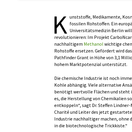
K
unststoffe, Medikamente, Kosme
fossilen Rohstoffen. Ein europ
Universitätsmedizin Berlin wil
revolutionieren: Im Projekt CarboNcar
nachhaltigem
Methanol
wichtige che
Rohstoffe ersetzen. Gefördert wird da
Pathfinder Grant in Höhe von 3,1 Mill
hohem Marktpotenzial unterstützt.
Die chemische Industrie ist noch imme
Kohle abhängig. Viele alternative Ans
benötigt wertvolle Flächen und steht 
es, die Herstellung von Chemikalien so
entkoppeln“, sagt Dr. Steffen Lindner-
Charité und Leiter des jetzt gestarte
Industrie nachhaltiger machen, ohne di
in die biotechnologische Trickkiste.“