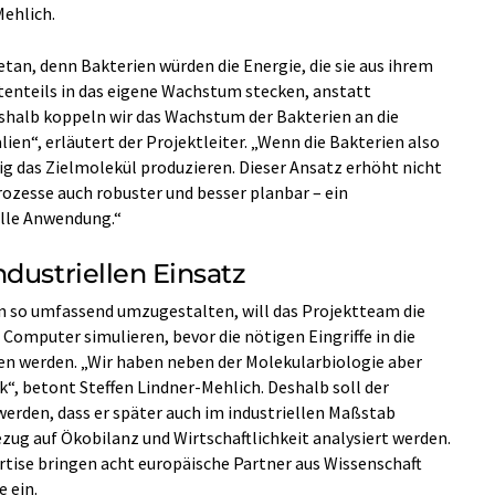
Mehlich.
getan, denn Bakterien würden die Energie, die sie aus ihrem
enteils in das eigene Wachstum stecken, anstatt
shalb koppeln wir das Wachstum der Bakterien an die
en“, erläutert der Projektleiter. „Wenn die Bakterien also
ig das Zielmolekül produzieren. Dieser Ansatz erhöht nicht
rozesse auch robuster und besser planbar – ein
elle Anwendung.“
dustriellen Einsatz
n so umfassend umzugestalten, will das Projektteam die
mputer simulieren, bevor die nötigen Eingriffe in die
 werden. „Wir haben neben der Molekularbiologie aber
ck“, betont Steffen Lindner-Mehlich. Deshalb soll der
erden, dass er später auch im industriellen Maßstab
Bezug auf Ökobilanz und Wirtschaftlichkeit analysiert werden.
ertise bringen acht europäische Partner aus Wissenschaft
e ein.