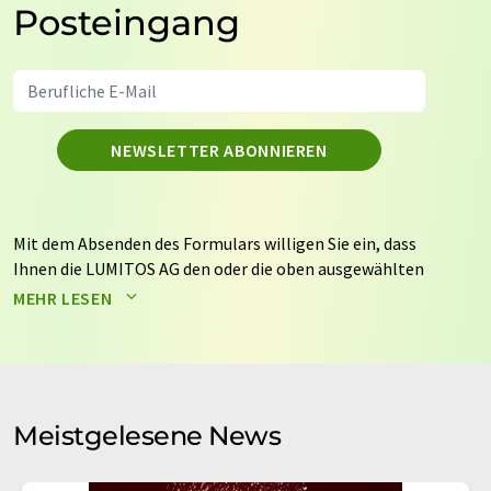
Posteingang
NEWSLETTER ABONNIEREN
Mit dem Absenden des Formulars willigen Sie ein, dass
Ihnen die LUMITOS AG den oder die oben ausgewählten
Newsletter per E-Mail zusendet. Ihre Daten werden
MEHR LESEN
nicht an Dritte weitergegeben. Die Speicherung und
Verarbeitung Ihrer Daten durch die LUMITOS AG erfolgt
auf Basis unserer
Datenschutzerklärung
. LUMITOS darf
Sie zum Zwecke der Werbung oder der Markt- und
Meinungsforschung per E-Mail kontaktieren. Ihre
Meistgelesene News
Einwilligung können Sie jederzeit ohne Angabe von
Gründen gegenüber der LUMITOS AG, Ernst-Augustin-