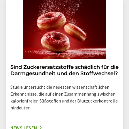
Str. 2, 12489 Berlin oder per E-Mail unter
widerruf@lumitos.com
mit Wirkung für die Zukunft
widerrufen. Zudem ist in jeder E-Mail ein Link zur
Abbestellung des entsprechenden Newsletters
enthalten.
Sind Zuckerersatzstoffe schädlich für die
Darmgesundheit und den Stoffwechsel?
Studie untersucht die neuesten wissenschaftlichen
Erkenntnisse, die auf einen Zusammenhang zwischen
kalorienfreien Süßstoffen und der Blutzuckerkontrolle
hindeuten
NEWS LESEN