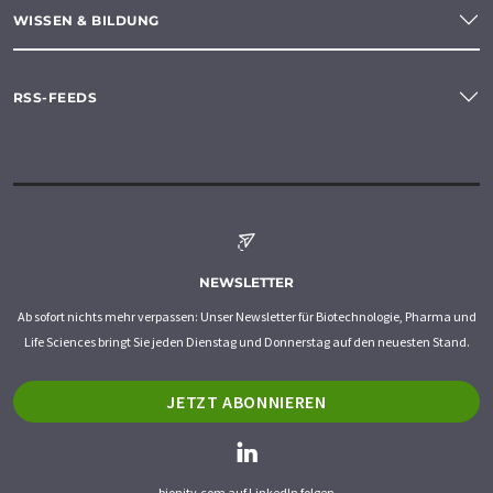
WISSEN & BILDUNG
RSS-FEEDS
NEWSLETTER
Ab sofort nichts mehr verpassen: Unser Newsletter für Biotechnologie, Pharma und
Life Sciences bringt Sie jeden Dienstag und Donnerstag auf den neuesten Stand.
JETZT ABONNIEREN
bionity.com auf LinkedIn folgen