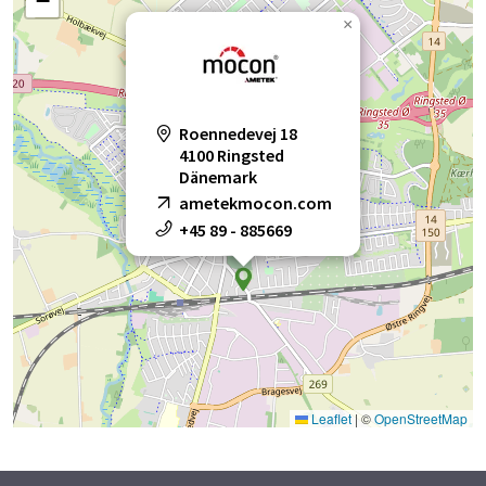
−
×
Roennedevej 18
4100 Ringsted
Dänemark
ametekmocon.com
+45 89 - 885669
Leaflet
|
©
OpenStreetMap