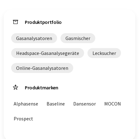
automatischer Übersetzung übersetzt wurde, ist es möglich,
dass er Fehler im Vokabular, in der Syntax oder in der
Grammatik enthält. Den ursprünglichen Artikel in Englisch
Produktportfolio
finden Sie
hier
.
Gasanalysatoren
Gasmischer
Headspace-Gasanalysegeräte
Lecksucher
Online-Gasanalysatoren
Produktmarken
Alphasense
Baseline
Dansensor
MOCON
Prospect