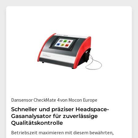
MOCON, Dansensor, Baseline und Alphasense.
Die branchenführenden Analysatoren von MOCON für die
Permeationsprüfung bieten eine genaue und zuverlässige
Messung der Gasdurchlässigkeit von Folien, ganzen
Verpackungen und anderen Anwendungen. Sie messen die
Sauerstofftransmissionsrate (OTR), die
Wasserdampfdurchlässigkeit (WVTR) oder die
Kohlendioxiddurchlässigkeit (CO2TR) bei einer Vielzahl von
Materialien und Verpackungen.
Dansensor-Verpackungsprüfgeräte werden zur
Qualitätssicherung und Qualitätskontrolle von Verpackungen
eingesetzt, die mit einer kontrollierten
Dansensor CheckMate 4 von Mocon Europe
Gaszusammensetzung geschützt sind, wie z. B. Verpackungen
mit modifizierter Atmosphäre (MAP). Insbesondere die
Schneller und präziser Headspace-
Lippke-Geräte sind im Gesundheitssektor für ihre
Gasanalysator für zuverlässige
zuverlässigen, konformen Testmöglichkeiten weithin
Qualitätskontrolle
anerkannt.
Betriebszeit maximieren mit diesem bewährten,