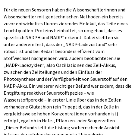
Für die neuen Sensoren haben die Wissenschaftlerinnen und
Wissenschaftler mit gentechnischen Methoden ein bereits
zuvor entwickeltes fluoreszierendes Molekül, das Teile eines
Leuchtquallen-Proteins beinhaltet, so umgebaut, dass es
+
spezifisch NADPH und NADP
erkennt. Dabei stellten sie
unter anderem fest, dass der „NADP-Ladezustand“ sehr
robust ist und bei Bedarf besonders effizient vom
Stoffwechsel nachgeladen wird. Zudem beobachteten sie
„NADP-Ladezyklen“, also Oszillationen des Zell-Akkus,
zwischen den Zellteilungen und den Einfluss der
Photosynthese und der Verfügbarkeit von Sauerstoff auf den
NADP-Akku. Ein weiterer wichtiger Befund war zudem, dass die
Entgiftung reaktiver Sauerstoffspezies – wie
Wasserstoffperoxid – in erster Linie über das in den Zellen
vorhandene Glutathion (ein Tripeptid, das in der Zelle in
vergleichsweise hohen Konzentrationen vorhanden ist)
erfolgt, egal ob in Hefe-, Pflanzen- oder Säugerzellen.
„Dieser Befund stellt die bislang vorherrschende Ansicht
infrage, derzufolge der sogenannte Thioredoxin-