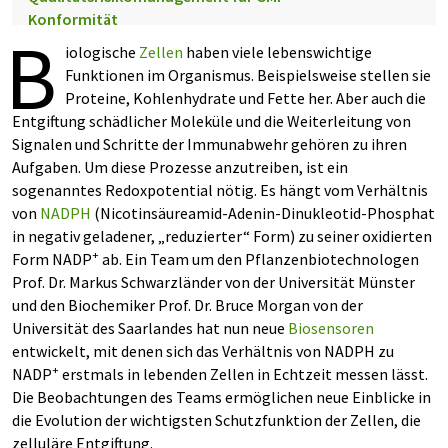
Konformität
B
iologische
Zellen
haben viele lebenswichtige
Funktionen im Organismus. Beispielsweise stellen sie
Proteine, Kohlenhydrate und Fette her. Aber auch die
Entgiftung schädlicher Moleküle und die Weiterleitung von
Signalen und Schritte der Immunabwehr gehören zu ihren
Aufgaben. Um diese Prozesse anzutreiben, ist ein
sogenanntes Redoxpotential nötig. Es hängt vom Verhältnis
von
NADPH
(Nicotinsäureamid-Adenin-Dinukleotid-Phosphat
in negativ geladener, „reduzierter“ Form) zu seiner oxidierten
+
Form NADP
ab. Ein Team um den Pflanzenbiotechnologen
Prof. Dr. Markus Schwarzländer von der Universität Münster
und den Biochemiker Prof. Dr. Bruce Morgan von der
Universität des Saarlandes hat nun neue
Biosensoren
entwickelt, mit denen sich das Verhältnis von NADPH zu
+
NADP
erstmals in lebenden Zellen in Echtzeit messen lässt.
Die Beobachtungen des Teams ermöglichen neue Einblicke in
die Evolution der wichtigsten Schutzfunktion der Zellen, die
zelluläre Entgiftung.