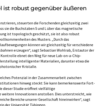
l ist robust gegenüber äußeren
strieren, steuerten die Forschenden gleichzeitig zwei
ass sie die Buchstaben S und L über das magnetische
ng ist topologisch geschützt, sie ist also robust
ollkommenheiten des Musters. „Durch das
laufbewegungen können wir gleichzeitig für verschiedene
bahnen erzeugen“, sagt Sebastian Wohlrab, Erstautor der
 Kontrolle ebnet den Weg für neue Lab-on-a-Chip-
erstellung intelligenter Materialien, darunter etwa die
hotonischer Kristalle.
 welches Potenzial in der Zusammenarbeit zwischen
nstitutionen hinweg steckt: Sie kann bemerkenswerte Fort-
 dieser Studie eröffnet vielfältige
eitere Innovationen anstoßen. Dies unterstreicht, wie
reiche Bereiche unserer Gesellschaft hineinwirken“, sagt
in der Universität Tübingen.