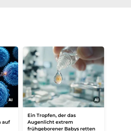
Ein Tropfen, der das
Jenseit
 auf
Augenlicht extrem
neuer 
frühgeborener Babys retten
Behand