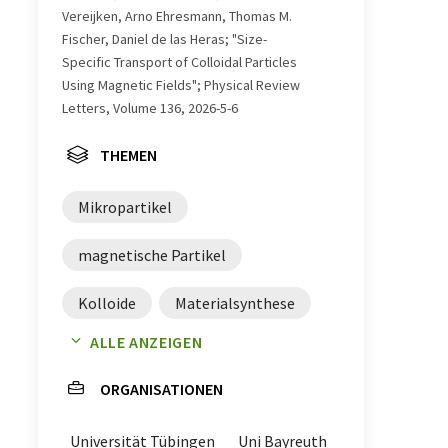
Vereijken, Arno Ehresmann, Thomas M.
Fischer, Daniel de las Heras; "Size-
Specific Transport of Colloidal Particles
Using Magnetic Fields"; Physical Review
Letters, Volume 136, 2026-5-6
THEMEN
Mikropartikel
magnetische Partikel
Kolloide
Materialsynthese
ALLE ANZEIGEN
Lab-on-a-Chip
ORGANISATIONEN
Nanomaterialien
Universität Tübingen
Uni Bayreuth