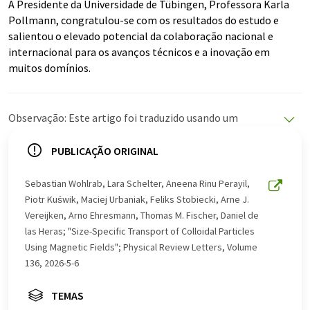
A Presidente da Universidade de Tübingen, Professora Karla
Pollmann, congratulou-se com os resultados do estudo e
salientou o elevado potencial da colaboração nacional e
internacional para os avanços técnicos e a inovação em
muitos domínios.
Observação: Este artigo foi traduzido usando um
sistema de computador sem intervenção humana. A
LUMITOS oferece essas traduções automáticas para
PUBLICAÇÃO ORIGINAL
apresentar uma gama mais ampla de notícias atuais.
Como este artigo foi traduzido com tradução
Sebastian Wohlrab, Lara Schelter, Aneena Rinu Perayil,
automática, é possível que contenha erros de
Piotr Kuświk, Maciej Urbaniak, Feliks Stobiecki, Arne J.
vocabulário, sintaxe ou gramática. O artigo original em
Vereijken, Arno Ehresmann, Thomas M. Fischer, Daniel de
Inglês pode ser encontrado
aqui
.
las Heras; "Size-Specific Transport of Colloidal Particles
Using Magnetic Fields"; Physical Review Letters, Volume
136, 2026-5-6
TEMAS