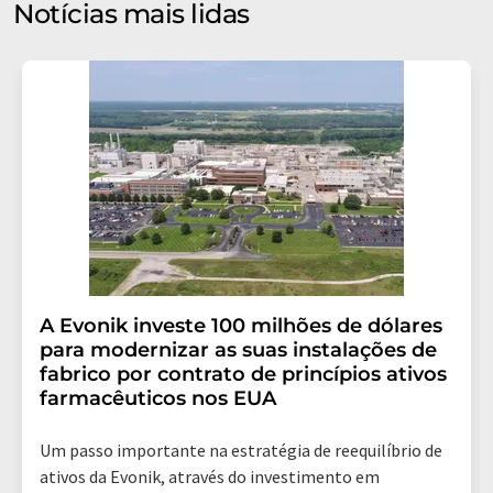
Notícias mais lidas
seu consentimento a qualquer momento, sem fornecer
motivos, para a LUMITOS AG, Ernst-Augustin-Str. 2,
12489 Berlin, Alemanha ou por e-mail em
revoke@lumitos.com
com efeito para o futuro. Além
disso, cada e-mail contém um link para cancelar a
assinatura do newsletter correspondente.
A Evonik investe 100 milhões de dólares
para modernizar as suas instalações de
fabrico por contrato de princípios ativos
farmacêuticos nos EUA
Um passo importante na estratégia de reequilíbrio de
ativos da Evonik, através do investimento em