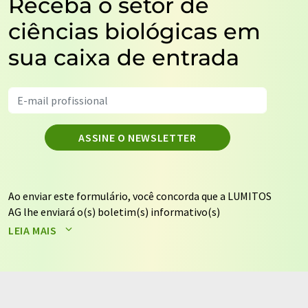
Receba o setor de
ciências biológicas em
sua caixa de entrada
ASSINE O NEWSLETTER
Ao enviar este formulário, você concorda que a LUMITOS
AG lhe enviará o(s) boletim(s) informativo(s)
selecionado(s) acima por e-mail. Seus dados não serão
LEIA MAIS
repassados a terceiros. Seus dados serão armazenados e
processados de acordo com nossos
regulamentos de
proteção de dados
. A LUMITOS pode entrar em contato
com você por e-mail para fins de publicidade ou
pesquisas de mercado e de opinião. Você pode revogar