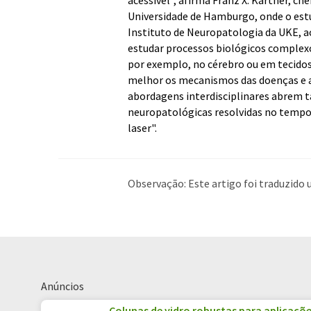
Universidade de Hamburgo, onde o estud
Instituto de Neuropatologia da UKE, a
estudar processos biológicos complexo
por exemplo, no cérebro ou em tecido
melhor os mecanismos das doenças e abr
abordagens interdisciplinares abrem 
neuropatológicas resolvidas no tempo
laser".
Observação: Este artigo foi traduzid
humana. A LUMITOS oferece essas tra
ampla de notícias atuais. Como este a
possível que contenha erros de vocabul
Inglês pode ser encontrado
aqui
.
Anúncios
Colunas de vidro robustas para aplicaçõ