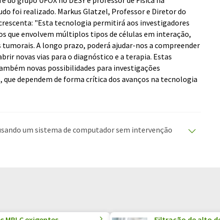
o foi realizado. Markus Glatzel, Professor e Diretor do
crescenta: "Esta tecnologia permitirá aos investigadores
s que envolvem múltiplos tipos de células em interação,
s tumorais. A longo prazo, poderá ajudar-nos a compreender
ir novas vias para o diagnóstico e a terapia. Estas
também novas possibilidades para investigações
, que dependem de forma crítica dos avanços na tecnologia
o usando um sistema de computador sem intervenção
duções automáticas para apresentar uma gama mais
rtigo foi traduzido com tradução automática, é
ário, sintaxe ou gramática. O artigo original em
es MPLC exigentes
Filtração de alto 