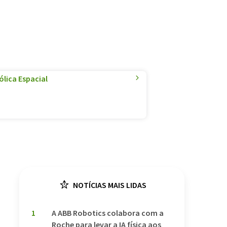
lica Espacial
NOTÍCIAS MAIS LIDAS
1
A ABB Robotics colabora com a
Roche para levar a IA física aos