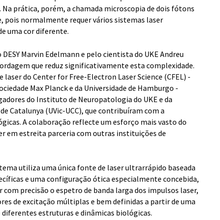
 Na prática, porém, a chamada microscopia de dois fótons
, pois normalmente requer vários sistemas laser
de uma cor diferente.
do DESY Marvin Edelmann e pelo cientista do UKE Andreu
rdagem que reduz significativamente esta complexidade.
de laser do Center for Free-Electron Laser Science (CFEL) -
Sociedade Max Planck e da Universidade de Hamburgo -
adores do Instituto de Neuropatologia do UKE e da
al de Catalunya (UVic-UCC), que contribuíram com a
ógicas. A colaboração reflecte um esforço mais vasto do
r em estreita parceria com outras instituições de
stema utiliza uma única fonte de laser ultrarrápido baseada
ecíficas e uma configuração ótica especialmente concebida,
 com precisão o espetro de banda larga dos impulsos laser,
res de excitação múltiplas e bem definidas a partir de uma
 diferentes estruturas e dinâmicas biológicas.