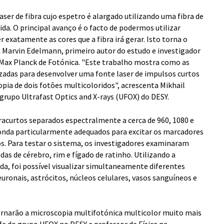
aser de fibra cujo espetro é alargado utilizando uma fibra de
da. O principal avanço é o facto de podermos utilizar
xatamente as cores que a fibra irá gerar. Isto torna o
a Marvin Edelmann, primeiro autor do estudo e investigador
Max Planck de Fotónica. "Este trabalho mostra como as
zadas para desenvolver uma fonte laser de impulsos curtos
ia de dois fotões multicoloridos", acrescenta Mikhail
 grupo Ultrafast Optics and X-rays (UFOX) do DESY.
tracurtos separados espectralmente a cerca de 960, 1080 e
nda particularmente adequados para excitar os marcadores
s. Para testar o sistema, os investigadores examinaram
s de cérebro, rim e fígado de ratinho. Utilizando a
da, foi possível visualizar simultaneamente diferentes
euronais, astrócitos, núcleos celulares, vasos sanguíneos e
rnarão a microscopia multifotónica multicolor muito mais
efe do grupo UFOX no DESY e professor de Física na