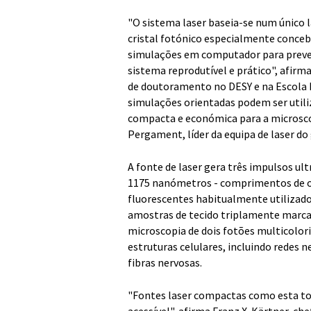
"O sistema laser baseia-se num único l
cristal fotónico especialmente concebi
simulações em computador para prever e
sistema reprodutível e prático", afirm
de doutoramento no DESY e na Escola 
simulações orientadas podem ser utili
compacta e económica para a microscop
Pergament, líder da equipa de laser do
A fonte de laser gera três impulsos ul
1175 nanómetros - comprimentos de o
fluorescentes habitualmente utilizado
amostras de tecido triplamente marcada
microscopia de dois fotões multicolori
estruturas celulares, incluindo redes n
fibras nervosas.
"Fontes laser compactas como esta to
acessível", afirma Franz X. Kärtner, ch