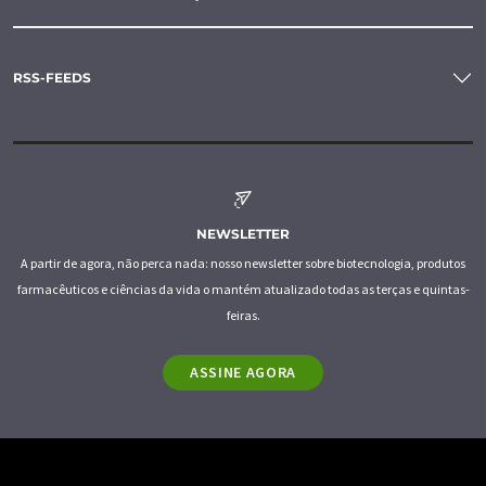
RSS-FEEDS
NEWSLETTER
A partir de agora, não perca nada: nosso newsletter sobre biotecnologia, produtos
farmacêuticos e ciências da vida o mantém atualizado todas as terças e quintas-
feiras.
ASSINE AGORA