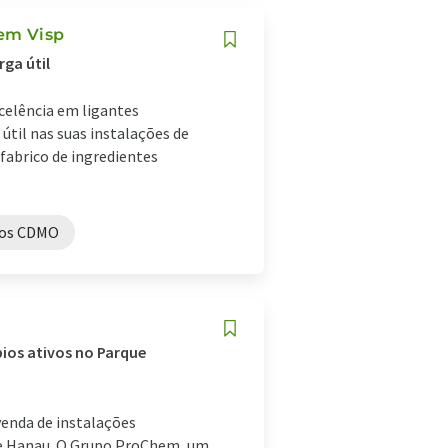
em Visp
rga útil
xcelência em ligantes
 útil nas suas instalações de
 fabrico de ingredientes
ços CDMO
pios ativos no Parque
venda de instalações
 de Hanau. O Grupo ProChem, um