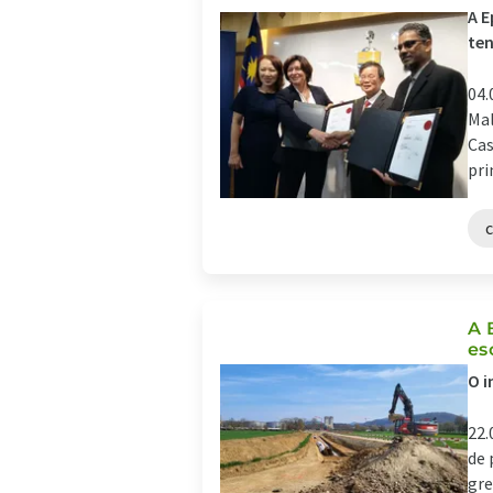
A E
ten
04.
Mal
Cas
pri
A 
es
O i
22.
de 
gre