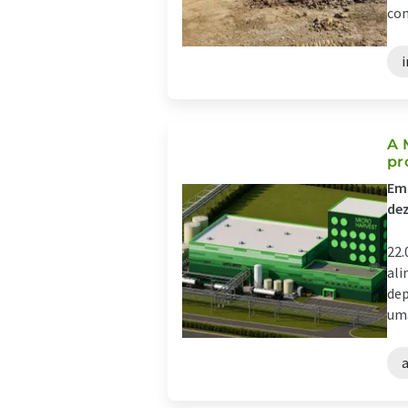
com
A 
pr
Em
dez
22.
ali
dep
uma