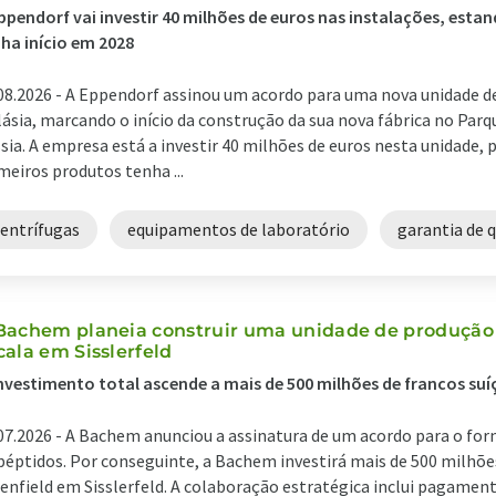
ppendorf vai investir 40 milhões de euros nas instalações, esta
ha início em 2028
08.2026 -
A Eppendorf assinou um acordo para uma nova unidade 
ásia, marcando o início da construção da sua nova fábrica no Par
sia. A empresa está a investir 40 milhões de euros nesta unidade,
meiros produtos tenha ...
centrífugas
equipamentos de laboratório
garantia de 
Bachem planeia construir uma unidade de produção
cala em Sisslerfeld
nvestimento total ascende a mais de 500 milhões de francos suí
07.2026 -
A Bachem anunciou a assinatura de um acordo para o fo
péptidos. Por conseguinte, a Bachem investirá mais de 500 milhõe
enfield em Sisslerfeld. A colaboração estratégica inclui pagamen