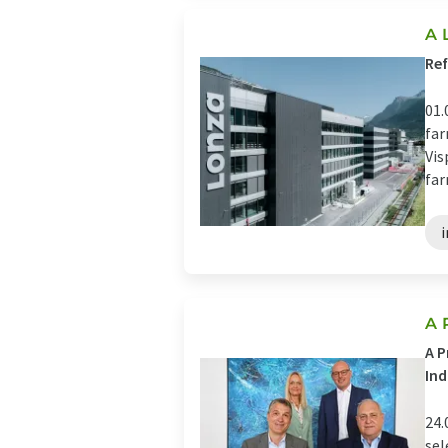
A 
Ref
01.
far
Vis
far
A 
A P
Ind
24.
sel