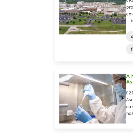
09.
pro
emp
— i
f
A 
As
02.
Asc
da 
hos