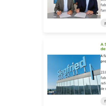
fab
far
A 
de
A f
pro
23.
fab
ref
de 
f