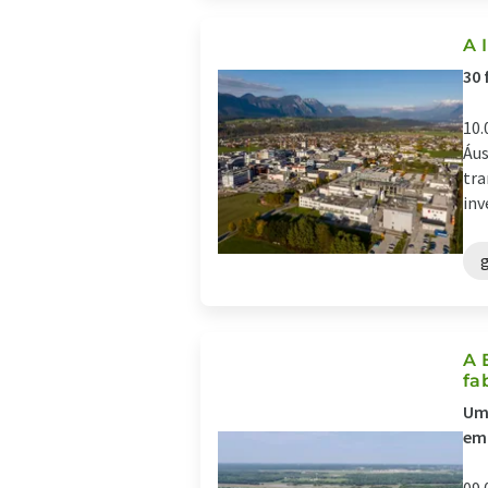
A 
30 
10.
Áus
tra
inv
A 
fa
Um 
em