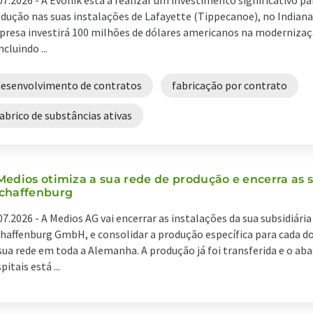
07.2026 -
A Evonik está a realizar um investimento significativo pa
dução nas suas instalações de Lafayette (Tippecanoe), no Indiana
resa investirá 100 milhões de dólares americanos na modernizaç
ncluindo ...
desenvolvimento de contratos
fabricação por contrato
abrico de substâncias ativas
Medios otimiza a sua rede de produção e encerra as 
chaffenburg
07.2026 -
A Medios AG vai encerrar as instalações da sua subsidiária
haffenburg GmbH, e consolidar a produção específica para cada d
sua rede em toda a Alemanha. A produção já foi transferida e o ab
pitais está ...