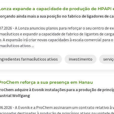
Lonza expande a capacidade de produção de HPAPI 
orçando ainda mais a sua posição no fabrico de ligadores de ca
07.2026 -
A Lonza anunciou planos para reforçar o seu centro de e
macêuticos e expandir a capacidade de fabrico de ligantes de carga
p. A expansão irá criar novas capacidades à escala comercial para o
macêuticos ativos ...
ingredientes farmacêuticos ativos
investimento
servi
ProChem reforça a sua presença em Hanau
roChem adquire à Evonik instalações para a produção de princí
ustrial Wolfgang
06.2026 -
A Evonik e a ProChem assinaram um contrato relativo à 
ecionadas destinadas à produção de princípios ativos na unidade