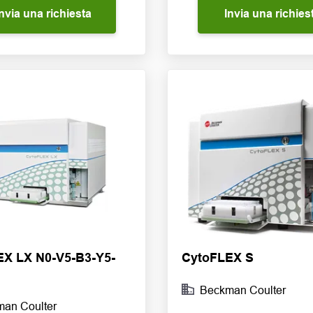
nvia una richiesta
Invia una richies
X LX N0-V5-B3-Y5-
CytoFLEX S
Beckman Coulter
an Coulter