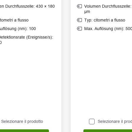
n Durchflusszelle: 430 × 180
Volumen Durchflusszelle:
μm
itometri a flusso
Typ: citometri a flusso
uflösung (nm): 100
Max. Auflösung (nm): 50
etektionsrate (Ereignisse/s):
0
Selezionare il prodotto
Selezionare il pro