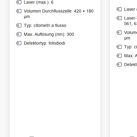
Laser (max.): 6
Laser 
Volumen Durchflusszelle: 420 × 180
μm
Laser-
561, 6
Typ: citometri a flusso
Volume
Max. Auflösung (nm): 300
μm
Detektortyp: fotodiodi
Typ: c
Max. A
Detekt