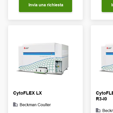
Invia una richiesta
I
CytoFLEX LX
CytoFLE
R3-I0
Beckman Coulter
Beckm