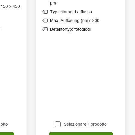
μm
 150 × 450
Typ: citometri a flusso
Max. Auflösung (nm): 300
0
Detektortyp: fotodiodi
dotto
Selezionare il prodotto