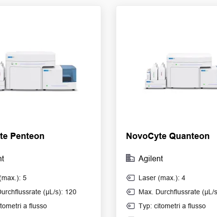
te Penteon
NovoCyte Quanteon
nt
Agilent
(max.): 5
Laser (max.): 4
urchflussrate (µL/s): 120
Max. Durchflussrate (µL/s
itometri a flusso
Typ: citometri a flusso