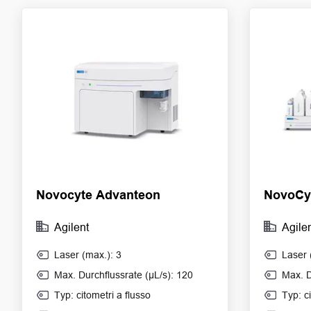
Novocyte Advanteon
NovoCy
Agilent
Agile
Laser (max.): 3
Laser 
Max. Durchflussrate (µL/s): 120
Max. D
Typ: citometri a flusso
Typ: c