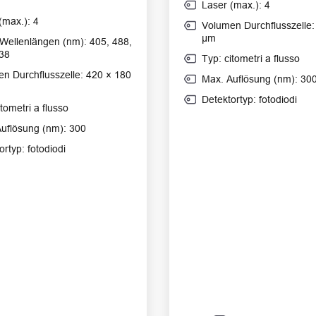
Laser (max.): 4
(max.): 4
Volumen Durchflusszelle:
μm
Wellenlängen (nm): 405, 488,
38
Typ: citometri a flusso
n Durchflusszelle: 420 × 180
Max. Auflösung (nm): 30
Detektortyp: fotodiodi
itometri a flusso
uflösung (nm): 300
ortyp: fotodiodi