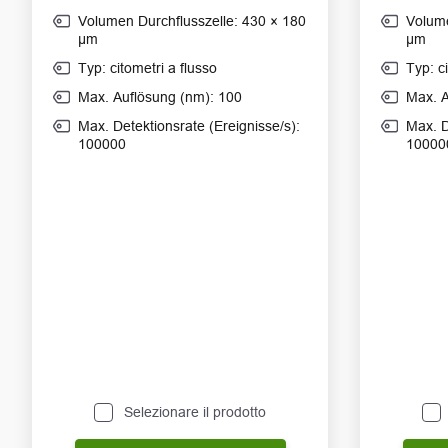
Volumen Durchflusszelle: 430 × 180
Volume
μm
μm
Typ: citometri a flusso
Typ: c
Max. Auflösung (nm): 100
Max. A
Max. Detektionsrate (Ereignisse/s):
Max. D
100000
10000
Selezionare il prodotto