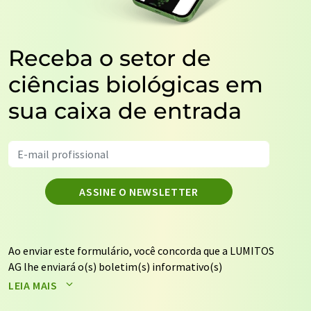
Receba o setor de
ciências biológicas em
sua caixa de entrada
ASSINE O NEWSLETTER
Ao enviar este formulário, você concorda que a LUMITOS
AG lhe enviará o(s) boletim(s) informativo(s)
selecionado(s) acima por e-mail. Seus dados não serão
LEIA MAIS
repassados a terceiros. Seus dados serão armazenados e