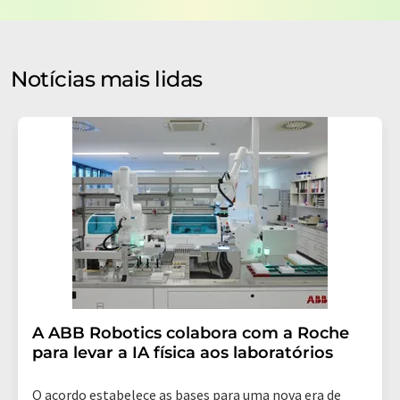
processados de acordo com nossos
regulamentos de
proteção de dados
. A LUMITOS pode entrar em contato
com você por e-mail para fins de publicidade ou
pesquisas de mercado e de opinião. Você pode revogar
Notícias mais lidas
seu consentimento a qualquer momento, sem fornecer
motivos, para a LUMITOS AG, Ernst-Augustin-Str. 2,
12489 Berlin, Alemanha ou por e-mail em
revoke@lumitos.com
com efeito para o futuro. Além
disso, cada e-mail contém um link para cancelar a
assinatura do newsletter correspondente.
A ABB Robotics colabora com a Roche
para levar a IA física aos laboratórios
O acordo estabelece as bases para uma nova era de