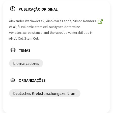
sistema de computador sem intervenção humana. A
LUMITOS oferece essas traduções automáticas para
PUBLICAÇÃO ORIGINAL
apresentar uma gama mais ampla de notícias atuais.
Como este artigo foi traduzido com tradução
Alexander Waclawiczek, Aino-Maija Leppä, Simon Renders
automática, é possível que contenha erros de
et al.; "Leukemic stem cell subtypes determine
vocabulário, sintaxe ou gramática. O artigo original em
venetoclax resistance and therapeutic vulnerabilities in
Inglês pode ser encontrado
aqui
.
AML"; Cell Stem Cell
TEMAS
biomarcadores
ORGANIZAÇÕES
Deutsches Krebsforschungszentrum