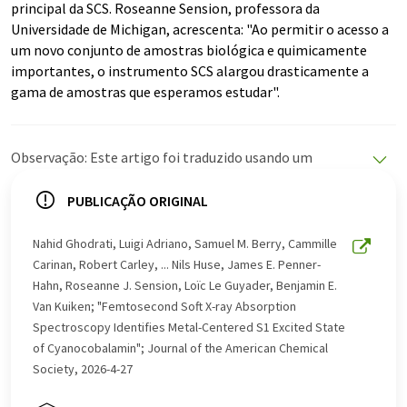
principal da SCS. Roseanne Sension, professora da
Universidade de Michigan, acrescenta: "Ao permitir o acesso a
um novo conjunto de amostras biológica e quimicamente
importantes, o instrumento SCS alargou drasticamente a
gama de amostras que esperamos estudar".
Observação: Este artigo foi traduzido usando um
sistema de computador sem intervenção humana. A
LUMITOS oferece essas traduções automáticas para
PUBLICAÇÃO ORIGINAL
apresentar uma gama mais ampla de notícias atuais.
Como este artigo foi traduzido com tradução
Nahid Ghodrati, Luigi Adriano, Samuel M. Berry, Cammille
automática, é possível que contenha erros de
Carinan, Robert Carley, ... Nils Huse, James E. Penner-
vocabulário, sintaxe ou gramática. O artigo original em
Hahn, Roseanne J. Sension, Loïc Le Guyader, Benjamin E.
Inglês pode ser encontrado
aqui
.
Van Kuiken; "Femtosecond Soft X-ray Absorption
Spectroscopy Identifies Metal-Centered S1 Excited State
of Cyanocobalamin"; Journal of the American Chemical
Society, 2026-4-27