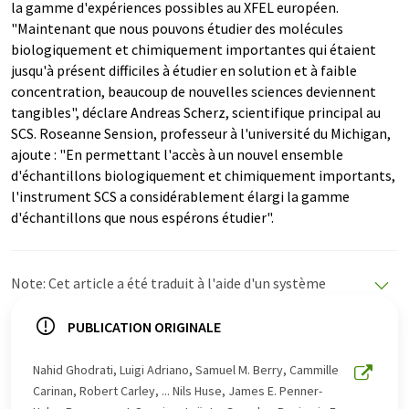
la gamme d'expériences possibles au XFEL européen.
"Maintenant que nous pouvons étudier des molécules
biologiquement et chimiquement importantes qui étaient
jusqu'à présent difficiles à étudier en solution et à faible
concentration, beaucoup de nouvelles sciences deviennent
tangibles", déclare Andreas Scherz, scientifique principal au
SCS. Roseanne Sension, professeur à l'université du Michigan,
ajoute : "En permettant l'accès à un nouvel ensemble
d'échantillons biologiquement et chimiquement importants,
l'instrument SCS a considérablement élargi la gamme
d'échantillons que nous espérons étudier".
Note: Cet article a été traduit à l'aide d'un système
informatique sans intervention humaine. LUMITOS
propose ces traductions automatiques pour présenter
PUBLICATION ORIGINALE
un plus large éventail d'actualités. Comme cet article a
été traduit avec traduction automatique, il est possible
Nahid Ghodrati, Luigi Adriano, Samuel M. Berry, Cammille
qu'il contienne des erreurs de vocabulaire, de syntaxe ou
Carinan, Robert Carley, ... Nils Huse, James E. Penner-