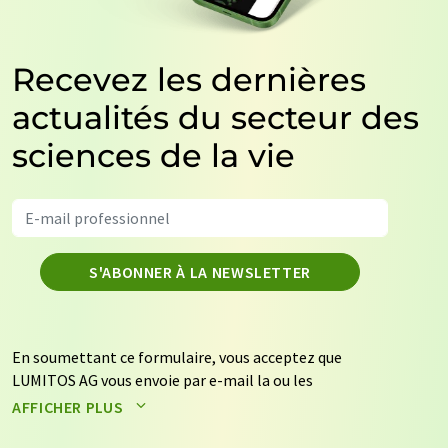
Recevez les dernières
actualités du secteur des
sciences de la vie
S'ABONNER À LA NEWSLETTER
En soumettant ce formulaire, vous acceptez que
LUMITOS AG vous envoie par e-mail la ou les
newsletters sélectionnées ci-dessus. Vos données ne
AFFICHER PLUS
seront pas transmises à des tiers. Vos données seront