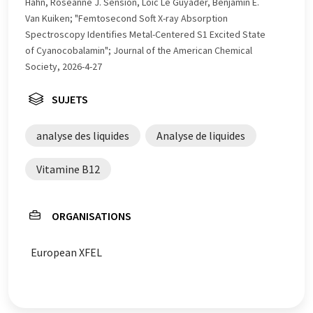
de grammaire. L'article original dans Anglais peut être
Hahn, Roseanne J. Sension, Loïc Le Guyader, Benjamin E.
trouvé
ici
.
Van Kuiken; "Femtosecond Soft X-ray Absorption
Spectroscopy Identifies Metal-Centered S1 Excited State
of Cyanocobalamin"; Journal of the American Chemical
Society, 2026-4-27
SUJETS
analyse des liquides
Analyse de liquides
Vitamine B12
ORGANISATIONS
European XFEL