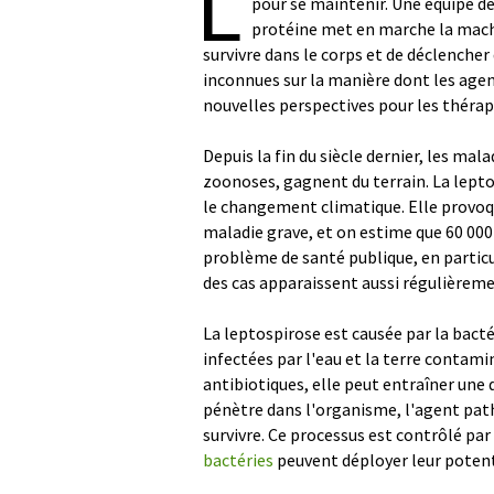
L
pour se maintenir. Une équipe d
protéine met en marche la machi
survivre dans le corps et de déclencher 
inconnues sur la manière dont les agen
nouvelles perspectives pour les thérap
Depuis la fin du siècle dernier, les m
zoonoses, gagnent du terrain. La lept
le changement climatique. Elle provoq
maladie grave, et on estime que 60 00
problème de santé publique, en particu
des cas apparaissent aussi régulièreme
La leptospirose est causée par la bact
infectées par l'eau et la terre contami
antibiotiques, elle peut entraîner une
pénètre dans l'organisme, l'agent path
survivre. Ce processus est contrôlé par 
bactéries
peuvent déployer leur poten