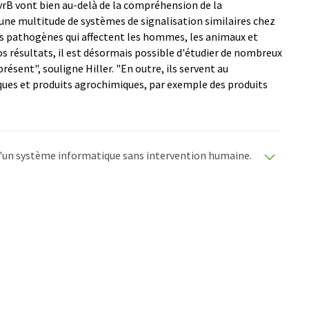
LvrB vont bien au-delà de la compréhension de la
ne multitude de systèmes de signalisation similaires chez
s pathogènes qui affectent les hommes, les animaux et
s résultats, il est désormais possible d'étudier de nombreux
résent", souligne Hiller. "En outre, ils servent au
ues et produits agrochimiques, par exemple des produits
e d'un système informatique sans intervention humaine.
matiques pour présenter un plus large éventail
raduit avec traduction automatique, il est possible
ire, de syntaxe ou de grammaire. L'article original dans