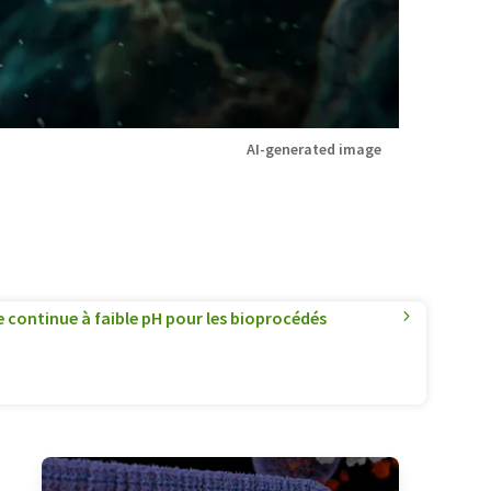
AI-generated image
e continue à faible pH pour les bioprocédés