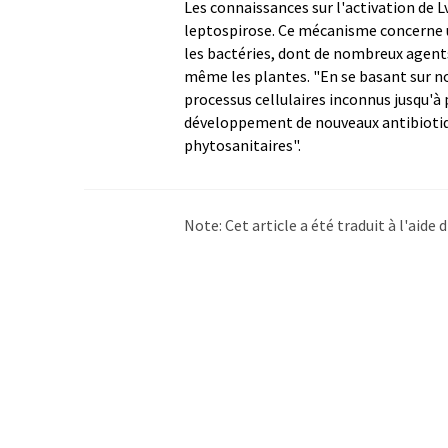
Les connaissances sur l'activation de 
leptospirose. Ce mécanisme concerne u
les bactéries, dont de nombreux agent
même les plantes. "En se basant sur no
processus cellulaires inconnus jusqu'à p
développement de nouveaux antibiotiq
phytosanitaires".
Note: Cet article a été traduit à l'aid
LUMITOS propose ces traductions auto
d'actualités. Comme cet article a été t
qu'il contienne des erreurs de vocabula
Allemand peut être trouvé
ici
.