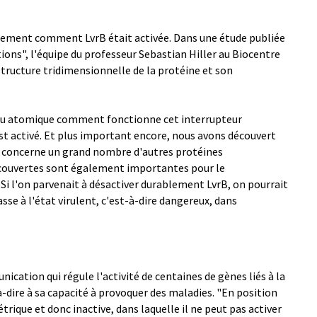
ctement comment LvrB était activée. Dans une étude publiée
s", l'équipe du professeur Sebastian Hiller au Biocentre
 structure tridimensionnelle de la protéine et son
u atomique comment fonctionne cet interrupteur
st activé. Et plus important encore, nous avons découvert
i concerne un grand nombre d'autres protéines
découvertes sont également importantes pour le
i l'on parvenait à désactiver durablement LvrB, on pourrait
e à l'état virulent, c'est-à-dire dangereux, dans
ication qui régule l'activité de centaines de gènes liés à la
-dire à sa capacité à provoquer des maladies. "En position
trique et donc inactive, dans laquelle il ne peut pas activer