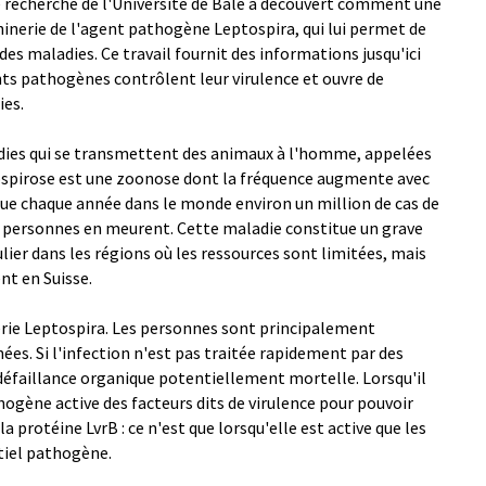
e recherche de l'Université de Bâle a découvert comment une
nerie de l'agent pathogène Leptospira, qui lui permet de
des maladies. Ce travail fournit des informations jusqu'ici
ts pathogènes contrôlent leur virulence et ouvre de
ies.
aladies qui se transmettent des animaux à l'homme, appelées
ospirose est une zoonose dont la fréquence augmente avec
ue chaque année dans le monde environ un million de cas de
0 personnes en meurent. Cette maladie constitue un grave
lier dans les régions où les ressources sont limitées, mais
nt en Suisse.
érie Leptospira. Les personnes sont principalement
nées. Si l'infection n'est pas traitée rapidement par des
 défaillance organique potentiellement mortelle. Lorsqu'il
ogène active des facteurs dits de virulence pour pouvoir
la protéine LvrB : ce n'est que lorsqu'elle est active que les
tiel pathogène.