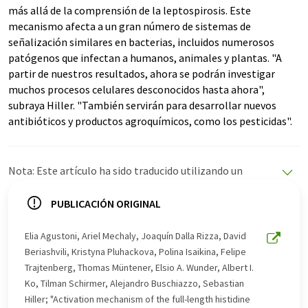
más allá de la comprensión de la leptospirosis. Este
mecanismo afecta a un gran número de sistemas de
señalización similares en bacterias, incluidos numerosos
patógenos que infectan a humanos, animales y plantas. "A
partir de nuestros resultados, ahora se podrán investigar
muchos procesos celulares desconocidos hasta ahora",
subraya Hiller. "También servirán para desarrollar nuevos
antibióticos y productos agroquímicos, como los pesticidas".
Nota: Este artículo ha sido traducido utilizando un
sistema informático sin intervención humana. LUMITOS
ofrece estas traducciones automáticas para presentar
PUBLICACIÓN ORIGINAL
una gama más amplia de noticias de actualidad. Como
este artículo ha sido traducido con traducción
Elia Agustoni, Ariel Mechaly, Joaquín Dalla Rizza, David
automática, es posible que contenga errores de
Beriashvili, Kristyna Pluhackova, Polina Isaikina, Felipe
vocabulario, sintaxis o gramática. El artículo original en
Trajtenberg, Thomas Müntener, Elsio A. Wunder, Albert I.
Alemán se puede encontrar
aquí
.
Ko, Tilman Schirmer, Alejandro Buschiazzo, Sebastian
Hiller; "Activation mechanism of the full-length histidine