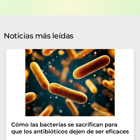
datos no se facilitarán a terceros. El almacenamiento y
el procesamiento de sus datos se realiza sobre la base
de nuestra
política de protección de datos
. LUMITOS
puede ponerse en contacto con usted por correo
electrónico a efectos publicitarios o de investigación de
Noticias más leídas
mercado y opinión. Puede revocar en todo momento su
consentimiento sin efecto retroactivo y sin necesidad
de indicar los motivos informando por correo postal a
LUMITOS AG, Ernst-Augustin-Str. 2, 12489 Berlín
(Alemania) o por correo electrónico a
revoke@lumitos.com
. Además, en cada correo
electrónico se incluye un enlace para anular la
suscripción al boletín informativo correspondiente.
Cómo las bacterias se sacrifican para
que los antibióticos dejen de ser eficaces